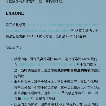
个团队多有新作发布，就一并梳理掉吧。
EXAONE
最开始是想写
2507 EXAONE 4.0: Unified Large Language Models
[1]
Integrating Non-reasoning and Reasoning Modes
这篇文章的，主
要是它提出的 AGAPO 优化方法，也算是 GRPO 的变种。
做法如下：
移除 clip，避免丢弃探索性 token。这个探索性 token 我们
[2]
在
GRPO优化在继续——CISPO和熵 | 长琴
中我们提到
过，当时的做法是，通过使用
裁剪并断开梯度的熵项
增强优
势函数。
非对称采样，对于全错样本，不是全部丢弃，而是在优势计
算中会分配一个较小的负奖励，这种负反馈用以引导模型远
[3]
离错误的推理路径。这和
DAPO
的动态采样不一样，倒
[4]
是和
CISPO
思想有点类似。
组级与全局优势，组内使用 LOO 计算优势，在 batch 内归