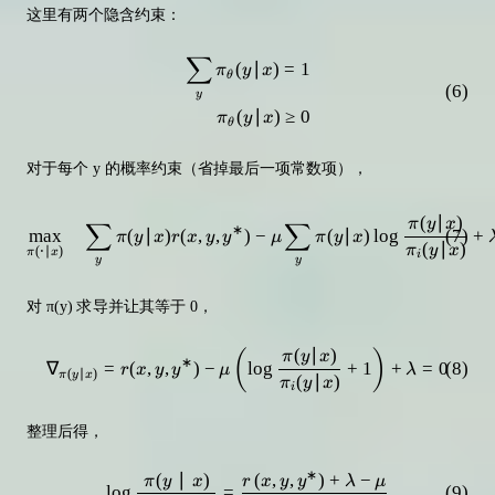
这里有两个隐含约束：
∑
\begin{aligned} \sum_y \pi_\thet
(
∣
)
=
1
π
y
x
θ
(
6
)
y
(
∣
)
≥
0
π
y
x
θ
对于每个 y 的概率约束（省掉最后一项常数项），
\max_{\pi(\cdot|x)} \quad \sum_y
(
∣
)
π
y
x
∑
∑
∗
max
(
∣
)
(
,
,
)
−
(
∣
)
lo
g
(
7
)
+
π
y
x
r
x
y
y
μ
π
y
x
(
∣
)
π
y
x
(
⋅
∣
)
π
x
i
y
y
对 π(y) 求导并让其等于 0，
(
∣
)
(
)
\nabla_{\pi(y|x)} = r(x, y, y^*) 
π
y
x
∗
∇
=
(
,
,
)
−
lo
g
+
1
+
=
0
(
8
)
r
x
y
y
μ
λ
(
∣
)
π
y
x
(
∣
)
π
y
x
i
整理后得，
∗
(
∣
)
(
,
,
)
+
−
\log \frac{\pi(y \mid x)}{\pi_{
π
y
x
r
x
y
y
λ
μ
lo
g
=
(
9
)