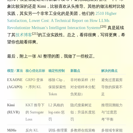
象比较深的还是 Kimi，比较喜欢从头推导。其他的做法相对比较
实践，其实另一个非常工业化的是美团，他们的
2510 Higher
Satisfaction, Lower Cost: A Technical Report on How LLMs
[20]
Revolutionize Meituan’s Intelligent Interaction Systems
真是延续
[21]
了其
技术博客
的工业实践性。总之，看得很爽，写得更爽，希
望你也能看得爽。
最后，附上一张 AI 整理的图，我做了一些校正。
模型 / 算法
核心优化目标
稳定性控制
新颖点
解决的痛点
EXAONE
GRPO 变体
移除 Clip，
非对称采样（针
避免过度裁剪
(AGAPO)
+ 序列 KL
保留探索性
对全错样本分配
导致的探索不
Token
负奖励）
足
Kimi
KKT 推导下
L2 风格的
隐式搜索树近
推理回溯能力
(RLVR)
的 Surrogate
log-ratio 惩
似；升温长度惩
与“过度思
Loss
罚
罚
考”平衡
MiMo
反向 KL
训练-推理重
多教师在线策略
多领域专家能