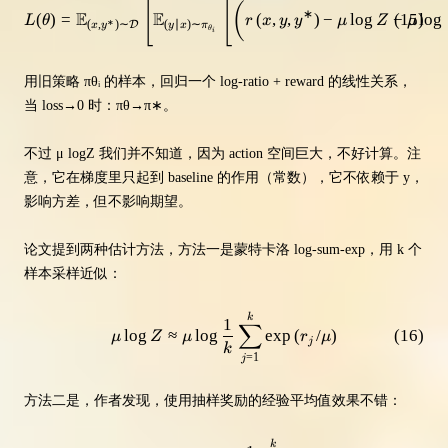
[
[
L(\theta)=\mathbb{E}_{\left(x, y
(
∗
E
E
(
)
=
(
,
,
)
−
lo
g
−
(
15
)
lo
g
L
θ
r
x
y
y
μ
Z
μ
∗
(
,
)
∼
(
∣
)
∼
D
x
y
y
x
π
θ
i
用旧策略 πθᵢ 的样本，回归一个 log-ratio + reward 的线性关系，
当 loss→0 时：πθ→π∗。
不过 μ logZ 我们并不知道，因为 action 空间巨大，不好计算。注
意，它在梯度里只起到 baseline 的作用（常数），它不依赖于 y，
影响方差，但不影响期望。
论文提到两种估计方法，方法一是蒙特卡洛 log-sum-exp，用 k 个
样本采样近似：
\mu \log Z \approx \mu \log \fr
k
1
∑
lo
g
≈
lo
g
exp
(
/
)
(
16
)
μ
Z
μ
r
μ
j
k
=
1
j
方法二是，作者发现，使用抽样奖励的经验平均值效果不错：
\mu \log Z \approx \bar{r} = \
k