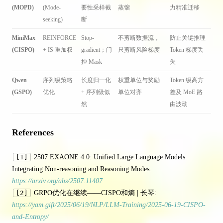
(MOPD)
(Mode-
要性采样截
蒸馏
力精准迁移
seeking)
断
MiniMax
REINFORCE
Stop-
不剪断数据流，
防止关键推理
(CISPO)
+ IS 重加权
gradient；门
只剪断风险梯度
Token 梯度丢
控 Mask
失
Qwen
序列级策略
长度归一化
权重单位与奖励
Token 级高方
(GSPO)
优化
+ 序列级似
单位对齐
差及 MoE 路
然
由波动
References
[1]
2507 EXAONE 4.0: Unified Large Language Models
Integrating Non-reasoning and Reasoning Modes:
https://arxiv.org/abs/2507.11407
[2]
GRPO优化在继续——CISPO和熵 | 长琴:
https://yam.gift/2025/06/19/NLP/LLM-Training/2025-06-19-CISPO-
and-Entropy/