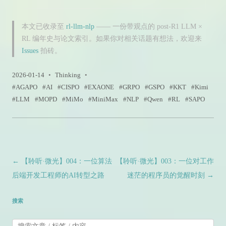
本文已收录至
rl-llm-nlp
—— 一份带观点的 post-R1 LLM ×
RL 编年史与论文索引。如果你对相关话题有想法，欢迎来
Issues
拍砖。
2026-01-14
•
Thinking
•
AGAPO
AI
CISPO
EXAONE
GRPO
GSPO
KKT
Kimi
LLM
MOPD
MiMo
MiniMax
NLP
Qwen
RL
SAPO
文章导航
←
【聆听·微光】004：一位算法
【聆听·微光】003：一位对工作
后端开发工程师的AI转型之路
迷茫的程序员的觉醒时刻
→
搜索