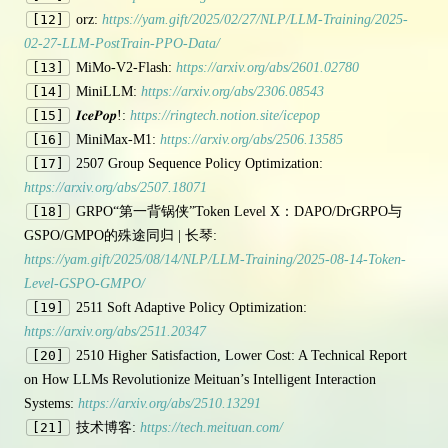
[12]
orz:
https://yam.gift/2025/02/27/NLP/LLM-Training/2025-
02-27-LLM-PostTrain-PPO-Data/
[13]
MiMo-V2-Flash:
https://arxiv.org/abs/2601.02780
[14]
MiniLLM:
https://arxiv.org/abs/2306.08543
[15]
𝑰𝒄𝒆𝑷𝒐𝒑!:
https://ringtech.notion.site/icepop
[16]
MiniMax-M1:
https://arxiv.org/abs/2506.13585
[17]
2507 Group Sequence Policy Optimization:
https://arxiv.org/abs/2507.18071
[18]
GRPO“第一背锅侠”Token Level X：DAPO/DrGRPO与
GSPO/GMPO的殊途同归 | 长琴:
https://yam.gift/2025/08/14/NLP/LLM-Training/2025-08-14-Token-
Level-GSPO-GMPO/
[19]
2511 Soft Adaptive Policy Optimization:
https://arxiv.org/abs/2511.20347
[20]
2510 Higher Satisfaction, Lower Cost: A Technical Report
on How LLMs Revolutionize Meituan’s Intelligent Interaction
Systems:
https://arxiv.org/abs/2510.13291
[21]
技术博客:
https://tech.meituan.com/