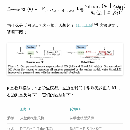
(
∣
,
)
\mathcal{L}_{\text {reverse-KL }
π
y
x
y
domain
<
E
t
t
(
)
=
−
lo
g
(
25
)
.
x
L
θ
reverse-KL
∼
,
∼
(
⋅
∣
,
)
D
x
y
π
x
y
(
∣
,
)
<
t
t
θ
π
y
x
y
<
θ
t
t
[14]
为什么是反向 KL？这不禁让人想起了
MiniLLM
这篇论文，
请看下图：
p 是教师模型，q 是学生模型。左边是我们非常熟悉的正向 KL，
右边则是反向 KL，它们的区别如下：
正向KL
反向KL
采样
从教师模型采样
从学生模型采样
公式
D(T|S) = E_T (log T/S)
D(S|T) = E_S (log S/T)