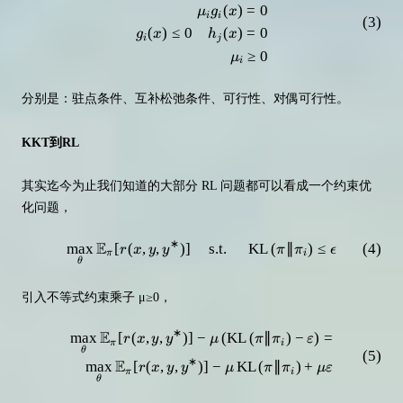
(
)
=
0
μ
g
x
i
i
(
3
)
(
)
≤
0
(
)
=
0
g
x
h
x
i
j
≥
0
μ
i
分别是：驻点条件、互补松弛条件、可行性、对偶可行性。
KKT到RL
其实迄今为止我们知道的大部分 RL 问题都可以看成一个约束优
化问题，
∗
E
max
[
(
,
,
)]
\max _\theta \mathbb{E}_\pi[r(x,
s.t.
KL
(
∥
)
≤
(
4
)
r
x
y
y
π
π
ϵ
π
i
θ
引入不等式约束乘子 μ≥0，
∗
E
max
[
(
,
,
)]
−
(
KL
(
∥
)
−
)
=
\begin{aligned} \max_{\theta} \
r
x
y
y
μ
π
π
ε
π
i
θ
(
5
)
∗
E
max
[
(
,
,
)]
−
KL
(
∥
)
+
r
x
y
y
μ
π
π
μ
ε
π
i
θ