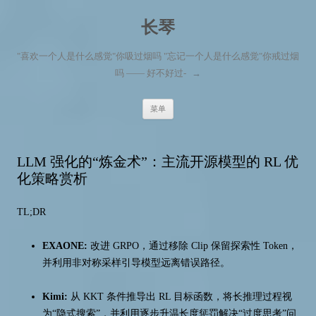
长琴
"喜欢一个人是什么感觉"你吸过烟吗 "忘记一个人是什么感觉"你戒过烟
吗 —— 好不好过-
→
跳至内容
菜单
LLM 强化的“炼金术”：主流开源模型的 RL 优
化策略赏析
TL;DR
EXAONE:
改进 GRPO，通过移除 Clip 保留探索性 Token，
并利用非对称采样引导模型远离错误路径。
Kimi:
从 KKT 条件推导出 RL 目标函数，将长推理过程视
为“隐式搜索”，并利用逐步升温长度惩罚解决“过度思考”问