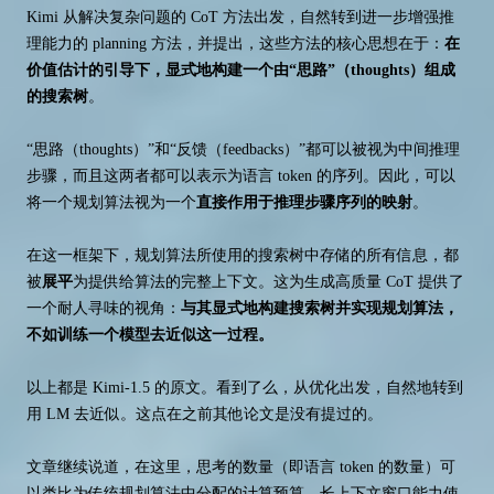
Kimi 从解决复杂问题的 CoT 方法出发，自然转到进一步增强推
理能力的 planning 方法，并提出，这些方法的核心思想在于：
在
价值估计的引导下，显式地构建一个由“思路”（thoughts）组成
的搜索树
。
“思路（thoughts）”和“反馈（feedbacks）”都可以被视为中间推理
步骤，而且这两者都可以表示为语言 token 的序列。因此，可以
将一个规划算法视为一个
直接作用于推理步骤序列的映射
。
在这一框架下，规划算法所使用的搜索树中存储的所有信息，都
被
展平
为提供给算法的完整上下文。这为生成高质量 CoT 提供了
一个耐人寻味的视角：
与其显式地构建搜索树并实现规划算法，
不如训练一个模型去近似这一过程。
以上都是 Kimi-1.5 的原文。看到了么，从优化出发，自然地转到
用 LM 去近似。这点在之前其他论文是没有提过的。
文章继续说道，在这里，思考的数量（即语言 token 的数量）可
以类比为传统规划算法中分配的计算预算。长上下文窗口能力使