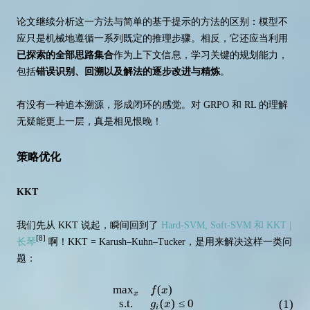
论文继续分析这一方法与简单的基于提示的方法的区别：模型不
应只是机械地遵循一系列既定的推理步骤。相反，它还应当利用
已探索的全部思路集合
作为上下文信息，学习关键的规划能力，
包括
错误识别、回溯以及解法的逐步改进与精炼
。
有没有一种追本溯源，形成闭环的感觉。对 GRPO 和 RL 的理解
无疑能更上一层，真是相见恨晚！
策略优化
KKT
我们先从 KKT 说起，瞬间回到了
Hard-SVM, Soft-SVM 和 KKT |
[8]
长琴
啊！KKT = Karush–Kuhn–Tucker，是用来解决这样一类问
题：
max
(
)
\begin{array}{cl} \max _x & f(x)
f
x
x
(
1
)
s.t.
(
)
≤
0
g
x
i