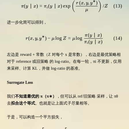
∗
(
,
,
)
(
)
\pi(y \mid x)=\pi_{i}(y \mid x) \
r
x
y
y
(
∣
)
=
(
∣
)
exp
/
(
13
)
π
y
x
π
y
x
Z
i
μ
进一步化简可以得到，
(
∣
)
r(x, y, y^*) - \mu \log Z = \mu 
π
y
x
∗
(
,
,
)
−
lo
g
=
lo
g
(
14
)
r
x
y
y
μ
Z
μ
(
∣
)
π
y
x
i
左边是 reward + 常数（Z 对每个 x 是常数），右边是最优策略相
对于 reference 或旧策略 的 log-ratio。在每一轮，πi 不更新，仅用
来采样、计算 KL，并做 log-ratio 的基准。
Surrogate Loss
我们
不知道最优的 π（π∗）
，但可以从 ref/旧策略 采样，让 πθ
去
拟合这个等式
。也就是让上面式子尽量相等。
于是，可以构造一个平方损失，