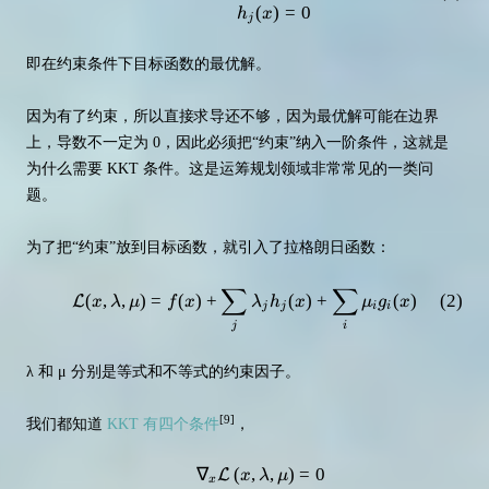
(
)
=
0
h
x
j
即在约束条件下目标函数的最优解。
因为有了约束，所以直接求导还不够，因为最优解可能在边界
上，导数不一定为 0，因此必须把“约束”纳入一阶条件，这就是
为什么需要 KKT 条件。这是运筹规划领域非常常见的一类问
题。
为了把“约束”放到目标函数，就引入了拉格朗日函数：
∑
∑
\mathcal{L}(x, \lambda, \mu)=f
(
2
)
(
,
,
)
=
(
)
+
(
)
+
(
)
L
x
λ
μ
f
x
λ
h
x
μ
g
x
j
j
i
i
j
i
λ 和 μ 分别是等式和不等式的约束因子。
[9]
我们都知道
KKT 有四个条件
，
∇
(
,
,
)
=
0
\begin{aligned} \nabla_x \mathca
L
x
λ
μ
x