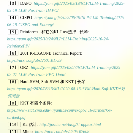
[3]
DAPO:
https://yam.gift/2025/03/19/NLP/LLM-Training/2025-
03-19-LLM-PostTrain-DAPO/
[4]
CISPO:
https://yam.gift/2025/06/19/NLP/LLM-Training/2025-
06-19-CISPO-and-Entropy/
[5]
Reinforce++和它的KL Loss选择 | 长琴:
https://yam.gift/2025/10/24/NLP/LLM-Training/2025-10-24-
ReinforcePP/
[6]
2601 K-EXAONE Technical Report:
https://arxiv.org/abs/2601.01739
[7]
ORZ:
https://yam.gift/2025/02/27/NLP/LLM-Training/2025-
02-27-LLM-PostTrain-PPO-Data/
[8]
Hard-SVM, Soft-SVM 和 KKT | 长琴:
https://yam.gift/2020/08/13/ML/2020-08-13-SVM-Hard-Soft-KKT/#对
偶问题
[9]
KKT 有四个条件:
https://www.stat.cmu.edu/~ryantibs/convexopt-F16/scribes/kkt-
scribed.pdf
[10]
K2 估计:
http://joschu.net/blog/kl-approx.html
[11]
Mimo:
https://arxiv.org/abs/2505.07608