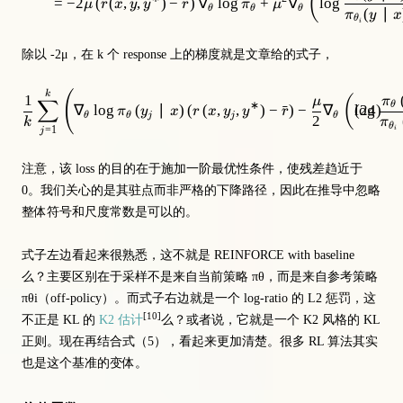
(
=
−
2
(
(
,
,
)
−
ˉ
)
∇
lo
g
+
∇
lo
g
μ
r
x
y
y
r
π
μ
θ
θ
θ
(
∣
π
y
x
θ
i
除以 -2μ，在 k 个 response 上的梯度就是文章给的式子，
\frac{1}{k} \sum_{j=1}^k\left(\n
(
k
1
(
μ
π
∑
∗
θ
∇
lo
g
(
∣
)
(
(
,
,
)
−
ˉ
)
−
∇
lo
(
24
g
)
π
y
x
r
x
y
y
r
θ
θ
j
j
θ
2
k
π
θ
=
1
i
j
注意，该 loss 的目的在于施加一阶最优性条件，使残差趋近于
0。我们关心的是其驻点而非严格的下降路径，因此在推导中忽略
整体符号和尺度常数是可以的。
式子左边看起来很熟悉，这不就是 REINFORCE with baseline
么？主要区别在于采样不是来自当前策略 πθ，而是来自参考策略
πθi（off-policy）。而式子右边就是一个 log-ratio 的 L2 惩罚，这
[10]
不正是 KL 的
K2 估计
么？或者说，它就是一个 K2 风格的 KL
正则。现在再结合式（5），看起来更加清楚。很多 RL 算法其实
也是这个基准的变体。