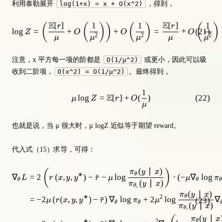
利用泰勒展开
log(1+x) = x + O(x^2)
，得到，
E
E
[
]
1
1
[
]
1
(
(
)
)
(
)
(
)
\log Z = \left(\frac{\mathbb{E
r
r
lo
g
=
+
+
=
+
(
21
)
Z
O
O
O
2
2
2
μ
μ
μ
μ
μ
注意，x 平方每一项的阶都是
O(1/μ^2)
或更小，因此可以吸
收到二阶项，
O(x^2) = O(1/μ^2)
。最终得到，
1
\mu \log Z = \mathbb{E}[r] + O
E
lo
g
=
[
]
+
(
)
(
22
)
μ
Z
r
O
μ
也就是说，当 μ 很大时，μ logZ 近似等于期望 reward。
代入式（15）求导，可得：
(
∣
)
(
)
\begin{aligned} \nabla_\theta L 
π
y
x
∗
θ
∇
=
2
(
,
,
)
−
ˉ
−
lo
g
⋅
(
−
∇
lo
g
L
r
x
y
y
r
μ
μ
π
θ
θ
θ
(
∣
)
π
y
x
θ
i
(
∣
)
π
y
x
∗
2
θ
=
−
2
(
(
,
,
)
−
ˉ
)
∇
lo
g
+
2
lo
g
∇
(
23
)
μ
r
x
y
y
r
π
μ
θ
θ
(
∣
)
π
y
x
θ
i
(
∣
π
y
x
∗
2
θ