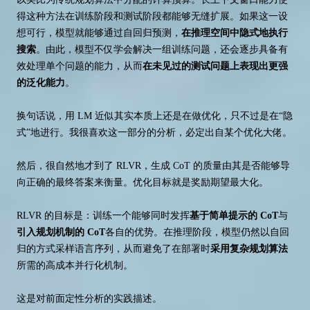
得这种方法在训练阶段和测试阶段都能够无缝扩展。如果这一设
想可行，模型就能够通过自回归预测，
在推理空间中隐式地执行
搜索
。由此，模型不仅学会解决一组训练问题，还会逐步具备有
效处理单个问题的能力，从而
在未见过的测试问题上表现出更强
的泛化能力
。
换句话说，用 LM 近似其实本质上还是在做优化，只不过是在“隐
式”地进行。我很喜欢这一部分的分析，必定出自某个优化大佬。
然后，很自然地才到了 RLVR，生成 CoT 的质量由其是否能够导
向正确的最终答案来衡量。优化目标就是奖励期望最大化。
RLVR 的目标是：训练一个能够同时发挥
基于简单提示的 CoT
与
引入规划机制的 CoT
各自的优势。在推理阶段，模型仍然以自回
归的方式采样语言序列，从而避免了在部署时
采用复杂规划算法
所需的高成本并行化机制。
这是对前面定性分析的实践描述。