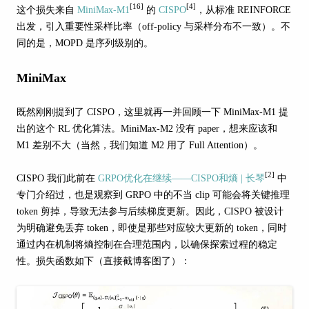
[16]
[4]
这个损失来自
MiniMax-M1
的
CISPO
，从标准 REINFORCE
出发，引入重要性采样比率（off-policy 与采样分布不一致）。不
同的是，MOPD 是序列级别的。
MiniMax
既然刚刚提到了 CISPO，这里就再一并回顾一下 MiniMax-M1 提
出的这个 RL 优化算法。MiniMax-M2 没有 paper，想来应该和
M1 差别不大（当然，我们知道 M2 用了 Full Attention）。
[2]
CISPO 我们此前在
GRPO优化在继续——CISPO和熵 | 长琴
中
专门介绍过，也是观察到 GRPO 中的不当 clip 可能会将关键推理
token 剪掉，导致无法参与后续梯度更新。因此，CISPO 被设计
为明确避免丢弃 token，即使是那些对应较大更新的 token，同时
通过内在机制将熵控制在合理范围内，以确保探索过程的稳定
性。损失函数如下（直接截博客图了）：