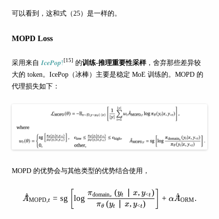
可以看到，这和式（25）是一样的。
MOPD Loss
[15]
采用来自
𝑰𝒄𝒆𝑷𝒐𝒑!
的
训练-推理重要性采样
，舍弃那些差异较
大的 token。IcePop（冰棒）主要是稳定 MoE 训练的。MOPD 的
代理损失如下：
MOPD 的优势会与其他类型的优势结合使用，
(
∣
,
)
[
]
\hat{A}_{\mathrm{MOPD}, t}=\op
π
y
x
y
domain
<
^
^
t
t
=
sg
lo
g
+
.
x
A
α
A
MOPD
,
ORM
t
(
∣
,
)
π
y
x
y
<
θ
t
t