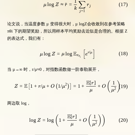
1
∑
lo
g
≈
ˉ
=
(
17
)
μ
Z
r
r
j
k
=
1
j
论文说，当温度参数 μ 变得很大时，μ logZ会收敛到在参考策略
πθi 下的期望奖励，所以用样本平均奖励去近似是合理的。根据 Z
的表达式，我们有：
[
]
\mu \log Z=\mu \log \mathbb{E}_
/
E
lo
g
=
lo
g
(
18
)
r
μ
μ
Z
μ
e
π
θ
i
当 μ→∞ 时，r/μ≈0，对指数函数做一阶泰勒展开，
E
[
]
1
(
)
Z=\mathbb{E}\left[1+r / \mu+O\
r
2
E
=
1
+
/
+
1/
=
1
+
+
(
19
)
[
(
)
]
Z
r
μ
O
μ
O
2
μ
μ
两边取 log，
E
[
]
1
(
(
)
)
\log Z = \log \left( 1+\frac{\m
r
lo
g
=
lo
g
1
+
+
(
20
)
Z
O
2
μ
μ