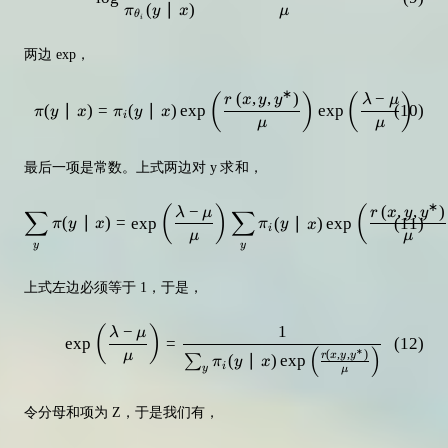
(
∣
)
π
y
x
μ
θ
i
两边 exp，
∗
(
,
,
)
−
(
)
(
)
\pi(y \mid x)=\pi_{i}(y \mid x) 
r
x
y
y
λ
μ
(
∣
)
=
(
∣
)
exp
exp
(
10
)
π
y
x
π
y
x
i
μ
μ
最后一项是常数。上式两边对 y 求和，
∗
−
(
,
,
)
(
)
(
\sum_y \pi(y \mid x) = \exp \lef
λ
μ
r
x
y
y
∑
∑
(
∣
)
=
exp
(
∣
)
exp
(
11
)
π
y
x
π
y
x
i
μ
μ
y
y
上式左边必须等于 1，于是，
−
1
(
)
\exp \left(\frac{\lambda-\mu}{\m
λ
μ
exp
=
(
12
)
(
)
∗
(
,
,
)
μ
r
x
y
y
(
∣
)
exp
∑
π
y
x
i
y
μ
令分母和项为 Z，于是我们有，