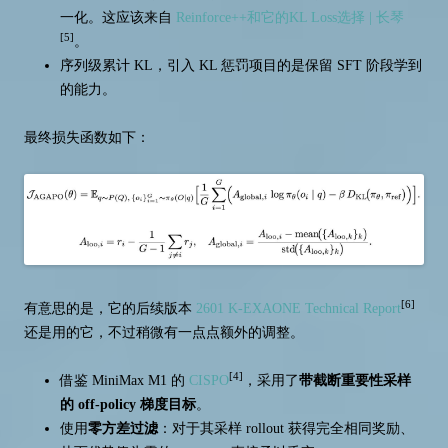
一化。这应该来自
Reinforce++和它的KL Loss选择 | 长琴
[5]
。
序列级累计 KL，引入 KL 惩罚项目的是保留 SFT 阶段学到
的能力。
最终损失函数如下：
[6]
有意思的是，它的后续版本
2601 K-EXAONE Technical Report
还是用的它，不过稍微有一点点额外的调整。
[4]
借鉴 MiniMax M1 的
CISPO
，采用了
带截断重要性采样
的 off-policy 梯度目标
。
使用
零方差过滤
：对于其采样 rollout 获得完全相同奖励、