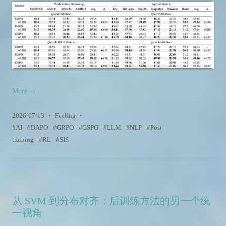
More
→
2026-07-13
•
Feeling
•
AI
DAPO
GRPO
GSPO
LLM
NLP
Post-
training
RL
SIS
从 SVM 到分布对齐：后训练方法的另一个统
一视角