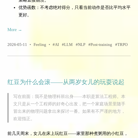
策略直接崩溃。
优势函数：不考虑绝对得分，只看当前动作是否比平均水平
更好。
More
→
2026-05-11
•
Feeling
•
AI
LLM
NLP
Post-training
TRPO
红豆为什么会滚——从两岁女儿的玩耍说起
写在前面：我不是物理科班出身——本职是算法工程师。本
文只是从一个工程师的好奇心出发，把一个家庭场景里随手
冒出来的物理问题拿出来探讨一番。如果有不严谨的地方，
欢迎指正。
前几天周末，女儿在床上玩红豆——家里那种煮粥用的小红豆，