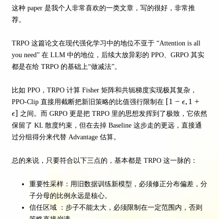
这种 paper 是我个人非常喜欢的一类文章，写的很好，非常推
荐。
TRPO 这篇论文在现代强化学习中的地位不亚于 “Attention is all
you need” 在 LLM 中的地位，后续大放异彩的 PPO、GRPO 其实
都是在给 TRPO 的基础上“做减法”。
比如 PPO，TRPO 计算 Fisher 矩阵和共轭梯度实现极其复杂，
[1-\epsilon,
[
1
−
,
1
+
PPO-Clip 直接用截断把新旧策略的比值强行限制在
ϵ
1+\epsilon]
]
ϵ
之间。而 GRPO 更是把 TRPO 里的思想发挥到了极致，它依然
保留了 KL 散度约束，但在去掉 Baseline 这步走的更远，直接通
过分组得分来代替 Advantage 估算。
总的来说，只要符合以下三点的，基本都是 TRPO 这一脉的：
重要性采样：用旧数据训练新模型，必须修正分布偏差，分
子分母的比例永远是核心。
信任区域 ：步子不能太大，必须限制在一定范围内，否则