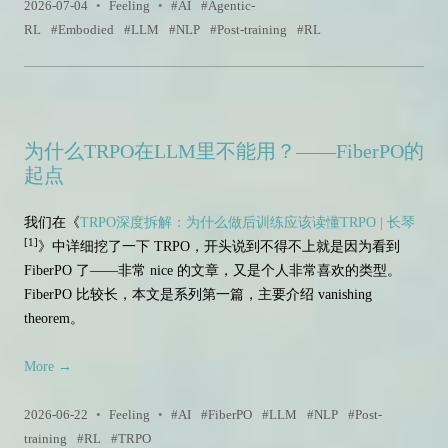
2026-07-04
•
Feeling
•
AI
Agentic-
RL
Embodied
LLM
NLP
Post-training
RL
为什么TRPO在LLM里不能用？——FiberPO的
起点
我们在《
TRPO深度拆解：为什么做后训练应该读懂TRPO | 长琴
[1]
》中详细挖了一下 TRPO，开头说到不得不上就是因为看到
FiberPO 了——非常 nice 的文章，又是个人非常喜欢的类型。
FiberPO 比较长，本文是系列第一篇，主要介绍 vanishing
theorem。
More
→
2026-06-22
•
Feeling
•
AI
FiberPO
LLM
NLP
Post-
training
RL
TRPO