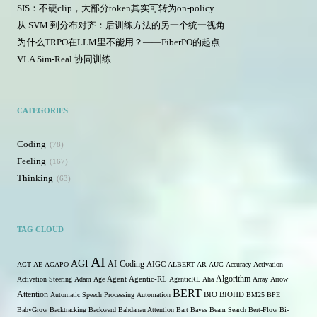
SIS：不硬clip，大部分token其实可转为on-policy
从 SVM 到分布对齐：后训练方法的另一个统一视角
为什么TRPO在LLM里不能用？——FiberPO的起点
VLA Sim-Real 协同训练
CATEGORIES
Coding
78
Feeling
167
Thinking
63
TAG CLOUD
AI
AGI
AI-Coding
ACT
AE
AGAPO
AIGC
ALBERT
AR
AUC
Accuracy
Activation
Algorithm
Activation Steering
Adam
Age
Agent
Agentic-RL
AgenticRL
Aha
Array
Arrow
BERT
Attention
Automatic Speech Processing
Automation
BIO
BIOHD
BM25
BPE
BabyGrow
Backtracking
Backward
Bahdanau Attention
Bart
Bayes
Beam Search
Bert-Flow
Bi-