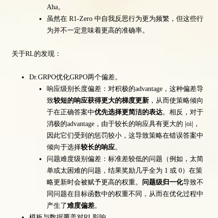
Aha。
虽然在 R1-Zero 中自我反思行为更为频繁，但这些行
为并不一定意味着更高的准确率。
关于RL的发现：
Dr.GRPO优化GRPO两个偏差。
响应级别长度偏差：对积极的advantage，这种偏差导
致
较短的响应获得更大的梯度更新
，从而使策略倾向
于在正确答案中
优先选择更简洁的表达
。相反，对于
消极的advantage，由于较长的响应具有更大的 |oi|，
因此它们受到的惩罚较小，这导致策略在错误答案中
倾向于选择
较长的响应
。
问题难度级别偏差：标准差较低的问题（例如，太简
单或太困难的问题，结果奖励几乎全为 1 或 0）在策
略更新时会被赋予更高的权重。
问题级归一化
导致不
同问题在目标函数中的权重不同，从而在优化过程中
产生了
难度偏差
。
模板与数据覆盖对RL影响