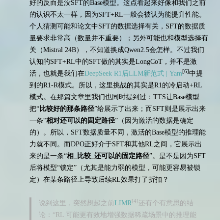
好的反而是没SFT的Base模型。这点看起来好像和我们之前
的认识不太一样，因为SFT+RL一般会被认为能提升性能。
个人猜测可能和论文中SFT的数据选择有关，SFT的数据质
量要求非常高（数量并不重要）；另外可能也和模型选择有
关（Mistral 24B），不知道换成Qwen2.5会怎样。不过我们
认知的SFT+RL中的SFT做的其实是LongCoT，并不是激
[6]
活，也就是我们在
DeepSeek R1后LLM新范式 | Yam
中提
到的R1-R模式。所以，这里挑战的其实是R1的冷启动+RL
模式。在那篇文章里我们也同时提到过：TTS让Base模型
把“
比较好的那条路径
”给展示了出来；而SFT则是展示出来
一条“
相对还可以的固定路径
”（因为激活的数据是确定
的）。所以，SFT数据质量不同，激活的Base模型的推理能
力就不同。而DPO正好介于SFT和其他RL之间，它展示出
来的是一条“
相_比较_还可以的固定路径
”。是不是因为SFT
后将模型“锁定”（尤其是能力弱的模型，可能更容易被锁
定）在某条路径上导致后续RL效果打了折扣？
[4]
说到这里，突然想起之前
LIMR
还有个有意思的结
论：“RL 可能更有效地增强数据稀疏场景中的推理能