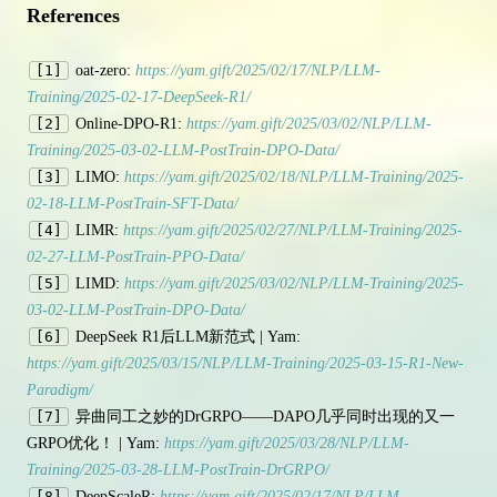
References
[1]
oat-zero:
https://yam.gift/2025/02/17/NLP/LLM-
Training/2025-02-17-DeepSeek-R1/
[2]
Online-DPO-R1:
https://yam.gift/2025/03/02/NLP/LLM-
Training/2025-03-02-LLM-PostTrain-DPO-Data/
[3]
LIMO:
https://yam.gift/2025/02/18/NLP/LLM-Training/2025-
02-18-LLM-PostTrain-SFT-Data/
[4]
LIMR:
https://yam.gift/2025/02/27/NLP/LLM-Training/2025-
02-27-LLM-PostTrain-PPO-Data/
[5]
LIMD:
https://yam.gift/2025/03/02/NLP/LLM-Training/2025-
03-02-LLM-PostTrain-DPO-Data/
[6]
DeepSeek R1后LLM新范式 | Yam:
https://yam.gift/2025/03/15/NLP/LLM-Training/2025-03-15-R1-New-
Paradigm/
[7]
异曲同工之妙的DrGRPO——DAPO几乎同时出现的又一
GRPO优化！ | Yam:
https://yam.gift/2025/03/28/NLP/LLM-
Training/2025-03-28-LLM-PostTrain-DrGRPO/
[8]
DeepScaleR:
https://yam.gift/2025/02/17/NLP/LLM-