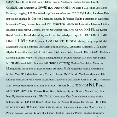
DeltaNet
GiGPO
Git
Global Pointer
Glow
Graceful Shutdown
Gradient Descent
Graph
Growth
GraphQL
Grid Grammar
H2O-Danube
HMM
HPT
Hard-SVM
Hinge Loss
Hope
Host-only
HuggingLLM
Human-in-Loop
Human-in-the-Loop
IDE
IE
IQR
IcePop
Imbalance Data
Inference Scaling
Impossible-Triangle
In-Context Learning
Industry
Information Extraction
Instruction Following
Information Theory
Instruct
InstructGPT
Instruction Inference
Intuitor
KL
Isolation Forest
ItemCF
Jaccard
Java
Jax
Job
Jupyter
JustGRPO
K2
KAT
KKT
KS
Kernel
LIMO
Kernel Function
Kernel Method
Keyword
Kimi
Knowledge Graph
L1
LCPO
LIMD
LLM
LM
LIMR
LLM-Colosseum
LLaDA
LOF
LR
LSTM
Labeling
Language Model
Life
LayerNorm
Lexical Semantics
Lexicalism
Lexicalized CFG
Lexicalized Grammars
Linear
Algebra
Linear Sturcture
Linked List
LinkedList
Linux
Listen
Llama
LoRA
LoRA-XS Real-time
Learning
Logistic Regression
Lucene
Luong Attention
MDLM
MEMM
MF
MIO
MM Fusion
Machine Learning
MTL
MOPD
MR-Search
Machine
Machine Translation
Manacher
Managemnt
MarkBERT
Markov
Materialized Views
Math
Matplotlib
Matrix Factorization
Median
MemAPO
Meta Learning
Meta RL
Metric
MiCA
MiMo
MiniMax
Minimum Edit
Distance
Minkowski
MoE
Model Evaluation
Module
Monad
Monkey Patch
Multi-Head Attention
NLP
NER
NLG
Multi-Modal
MultiModal
Multitask
Multiway Tree
NAT
NLM
NLU
NNW
NMT
NOVER
NTP
Naive Bayes
Neo4j
Network
Ngram
NodeJS
Normalizing Flow
OMNI
NumPy
Numba
Numpy
OEL
ORZ
Occupation
One-Shot
Online Learning
Online
Softmax
Online-DPO-R1
OpenAI
OpenClaw
OpenSource
OpenSpec
Orientation
P-R
PCCG
PCFG
PEGASUS
PLM
PPMI
PPO
PTM
PageRank
Palindromic
Pandarallel
Pandas
Partial
Parsing
Passion
Pearson
Philosophy
Phrase Structure Grammar
Phrase Structure Grammars