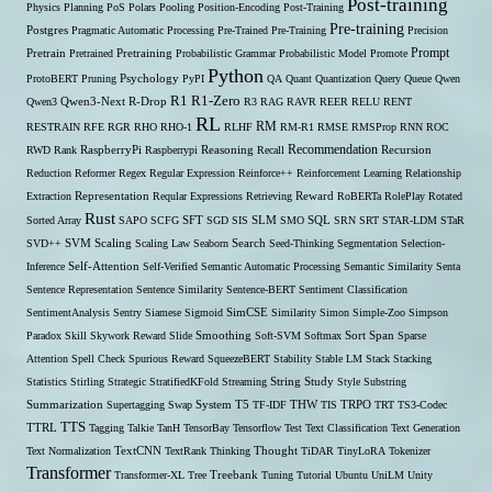
Post-training
Physics
Planning
PoS
Polars
Pooling
Position-Encoding
Post-Training
Pre-training
Postgres
Pragmatic Automatic Processing
Pre-Trained
Pre-Training
Precision
Prompt
Pretrain
Pretrained
Pretraining
Probabilistic Grammar
Probabilistic Model
Promote
Python
ProtoBERT
Pruning
Psychology
PyPI
QA
Quant
Quantization
Query
Queue
Qwen
R1
R1-Zero
Qwen3
Qwen3-Next
R-Drop
R3
RAG
RAVR
REER
RELU
RENT
RL
RM
RESTRAIN
RFE
RGR
RHO
RHO-1
RLHF
RM-R1
RMSE
RMSProp
RNN
ROC
Recommendation
RWD
Rank
RaspberryPi
Raspberrypi
Reasoning
Recall
Recursion
Reduction
Reformer
Regex
Regular Expression
Reinforce++
Reinforcement Learning
Relationship
Extraction
Representation
Reqular Expressions
Retrieving
Reward
RoBERTa
RolePlay
Rotated
Rust
Sorted Array
SAPO
SCFG
SFT
SGD
SIS
SLM
SMO
SQL
SRN
SRT
STAR-LDM
STaR
SVD++
SVM
Scaling
Scaling Law
Seaborn
Search
Seed-Thinking
Segmentation
Selection-
Self-Attention
Inference
Self-Verified
Semantic Automatic Processing
Semantic Similarity
Senta
Sentence Representation
Sentence Similarity
Sentence-BERT
Sentiment Classification
SentimentAnalysis
Sentry
Siamese
Sigmoid
SimCSE
Similarity
Simon
Simple-Zoo
Simpson
Span
Paradox
Skill
Skywork Reward
Slide
Smoothing
Soft-SVM
Softmax
Sort
Sparse
Attention
Spell Check
Spurious Reward
SqueezeBERT
Stability
Stable LM
Stack
Stacking
Statistics
Stirling
Strategic
StratifiedKFold
Streaming
String
Study
Style
Substring
THW
Summarization
Supertagging
Swap
System
T5
TF-IDF
TIS
TRPO
TRT
TS3-Codec
TTS
TTRL
Tagging
Talkie
TanH
TensorBay
Tensorflow
Test
Text Classification
Text Generation
Text Normalization
TextCNN
TextRank
Thinking
Thought
TiDAR
TinyLoRA
Tokenizer
Transformer
Transformer-XL
Tree
Treebank
Tuning
Tutorial
Ubuntu
UniLM
Unity