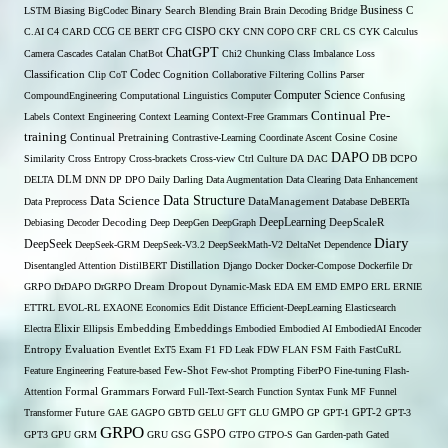
Binary Search
Business
LSTM
Biasing
BigCodec
Blending
Brain
Brain Decoding
Bridge
C
C.AI
C4
CARD
CCG
CE BERT
CFG
CISPO
CKY
CNN
COPO
CRF
CRL
CS
CYK
Calculus
ChatGPT
Camera
Cascades
Catalan
ChatBot
Chi2
Chunking
Class Imbalance Loss
Codec
Classification
Clip
CoT
Cognition
Collaborative Filtering
Collins Parser
Computer Science
CompoundEngineering
Computational Linguistics
Computer
Confusing
Continual Pre-
Labels
Context Engineering
Context Learning
Context-Free Grammars
training
Continual Pretraining
Contrastive-Learning
Coordinate Ascent
Cosine
Cosine
DAPO
Similarity
Cross Entropy
Cross-brackets
Cross-view
Ctrl
Culture
DA
DAC
DB
DCPO
DELTA
DLM
DNN
DP
DPO
Daily
Darling
Data Augmentation
Data Clearing
Data Enhancement
Data Structure
Data Science
Data Preprocess
DataManagement
Database
DeBERTa
DeepLearning
Debiasing
Decoder
Decoding
Deep
DeepGen
DeepGraph
DeepScaleR
Diary
DeepSeek
DeepSeek-GRM
DeepSeek-V3.2
DeepSeekMath-V2
DeltaNet
Dependence
Disentangled Attention
DistilBERT
Distillation
Django
Docker
Docker-Compose
Dockerfile
Dr
GRPO
DrDAPO
DrGRPO
Dream
Dropout
Dynamic-Mask
EDA
EM
EMD
EMPO
ERL
ERNIE
ETTRL
EVOL-RL
EXAONE
Economics
Edit Distance
Efficient-DeepLearning
Elasticsearch
Embedding
Electra
Elixir
Ellipsis
Embeddings
Embodied
Embodied AI
EmbodiedAI
Encoder
Entropy
Evaluation
Eventlet
ExT5
Exam
F1
FD Leak
FDW
FLAN
FSM
Faith
FastCuRL
Few-Shot
Feature Engineering
Feature-based
Few-shot Prompting
FiberPO
Fine-tuning
Flash-
Formal Grammars
Attention
Forward
Full-Text-Search
Function Syntax
Funk MF
Funnel
Transformer
Future
GAE
GAGPO
GBTD
GELU
GFT
GLU
GMPO
GP
GPT-1
GPT-2
GPT-3
GRPO
GSPO
GPT3
GPU
GRM
GRU
GSG
GTPO
GTPO-S
Gan
Garden-path
Gated