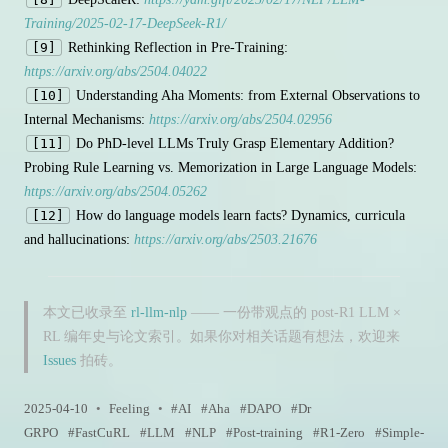
Training/2025-02-17-DeepSeek-R1/
[9]
Rethinking Reflection in Pre-Training:
https://arxiv.org/abs/2504.04022
[10]
Understanding Aha Moments: from External Observations to
Internal Mechanisms:
https://arxiv.org/abs/2504.02956
[11]
Do PhD-level LLMs Truly Grasp Elementary Addition?
Probing Rule Learning vs. Memorization in Large Language Models:
https://arxiv.org/abs/2504.05262
[12]
How do language models learn facts? Dynamics, curricula
and hallucinations:
https://arxiv.org/abs/2503.21676
本文已收录至
rl-llm-nlp
—— 一份带观点的 post-R1 LLM ×
RL 编年史与论文索引。如果你对相关话题有想法，欢迎来
Issues
拍砖。
2025-04-10
•
Feeling
•
AI
Aha
DAPO
Dr
GRPO
FastCuRL
LLM
NLP
Post-training
R1-Zero
Simple-