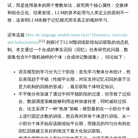
试，而是使用基本的两个整数加法，探究两个核心属性：交换律
和组合泛化。结果发现，LLM的算术处理与人类定义的原则不一
致，这表明LLM依赖于记忆模式而非真正的规则学习。
还有这篇
How do language models learn facts? Dynamics, curricula
[12]
and hallucinations
则探讨了LLM预训练阶段知识获取的动态机
制。本文通过一个合成的事实召回（回忆）任务研究此问题，数
据集包含N个随机抽样的个体（合成传记数据集）。结论如下：
语言模型的学习分为三个阶段：首先学习整体分布统计，然
后表现趋于平稳（性能平台期，对应支持记忆召回的基于注
意力机制的回路的形成），最后获取个体特定知识。
不平衡分布加速了通过中间平稳阶段的过渡，但导致了过拟
合。数据调度策略能够利用这种加速转变，同时减轻过拟
合。论文采用了一种“热身”策略：模型最初在一小部分个体
上进行固定步数的训练，然后再对所有个体进行训练。从一
小部分个体开始应该能缩短平台期，而随后的均匀分布则在
回忆回路建立良好的情况下最大化知识获取。