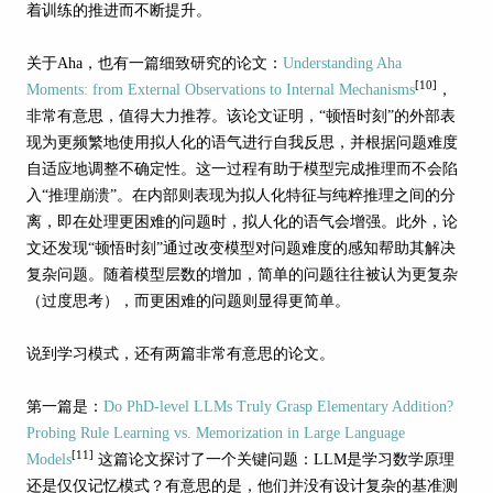
着训练的推进而不断提升。
关于Aha，也有一篇细致研究的论文：
Understanding Aha
[10]
Moments: from External Observations to Internal Mechanisms
，
非常有意思，值得大力推荐。该论文证明，“顿悟时刻”的外部表
现为更频繁地使用拟人化的语气进行自我反思，并根据问题难度
自适应地调整不确定性。这一过程有助于模型完成推理而不会陷
入“推理崩溃”。在内部则表现为拟人化特征与纯粹推理之间的分
离，即在处理更困难的问题时，拟人化的语气会增强。此外，论
文还发现“顿悟时刻”通过改变模型对问题难度的感知帮助其解决
复杂问题。随着模型层数的增加，简单的问题往往被认为更复杂
（过度思考），而更困难的问题则显得更简单。
说到学习模式，还有两篇非常有意思的论文。
第一篇是：
Do PhD-level LLMs Truly Grasp Elementary Addition?
Probing Rule Learning vs. Memorization in Large Language
[11]
Models
这篇论文探讨了一个关键问题：LLM是学习数学原理
还是仅仅记忆模式？有意思的是，他们并没有设计复杂的基准测