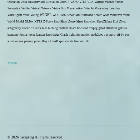
Operation
Unix
Unsupervised Elicitation
UserCF
VAPO
VITS
VLA
Vagrant
Valence
Vector
Semantics
Verifier
Virtual Network
VirtualBox
Visualization
Viterbi
Vocabulary Learning
W2NER
VoiceAgent
Voila
Voting
WOE
Web Server Multithreaded Server
Wide
Word2vec
Work
Zero-Shot
World Model
XLNet
XTTS
Z-Score
Zero-Short
Zero-shot
ZhouZhihua
Zipf
Ziya
antigravity
attention sink
bias
binning
context
emacs
few-shot
ffmpeg
gated attention
gpt-oss
harmony format
jpype
kanban
knowledge Graph
lightinfer
motion
node2vec
oat-zero
off-by-one
s1
attention
orz
pararun
promptlog
skill
spec
ssh
str
trae
vim
vlc
MUSIC
© 2026 hscspring All rights reserved.