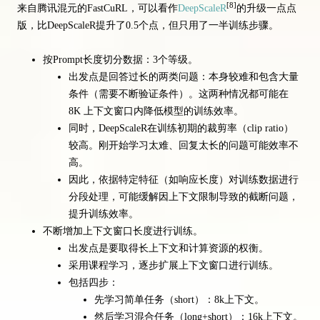
[8]
来自腾讯混元的FastCuRL，可以看作
DeepScaleR
的升级一点点
版，比DeepScaleR提升了0.5个点，但只用了一半训练步骤。
按Prompt长度切分数据：3个等级。
出发点是回答过长的两类问题：本身较难和包含大量
条件（需要不断验证条件）。这两种情况都可能在
8K 上下文窗口内降低模型的训练效率。
同时，DeepScaleR在训练初期的裁剪率（clip ratio）
较高。刚开始学习太难、回复太长的问题可能效率不
高。
因此，依据特定特征（如响应长度）对训练数据进行
分段处理，可能缓解因上下文限制导致的截断问题，
提升训练效率。
不断增加上下文窗口长度进行训练。
出发点是要取得长上下文和计算资源的权衡。
采用课程学习，逐步扩展上下文窗口进行训练。
包括四步：
先学习简单任务（short）：8k上下文。
然后学习混合任务（long+short）：16k上下文。