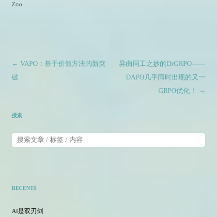
Zoo
文章导航
←
VAPO：基于价值方法的新突
异曲同工之妙的DrGRPO——
破
DAPO几乎同时出现的又一
GRPO优化！
→
搜索
RECENTS
AI是双刃剑