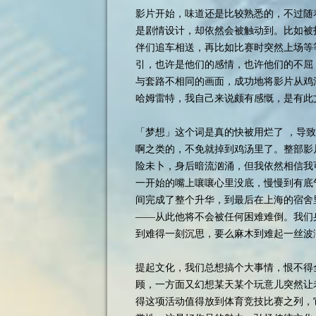
影片开始，味道还是比较熟悉的，不过随
是剧情设计，却依然会被触动到。比如被
伴们追车相送，再比如比赛时突然上场等
引，也许是他们的感情，也许他们的不屈
与套路不相同的画面，成功地将影片从鸡
哈姆雷特，我自己来说颇有感慨，是有此
「梦想」这个词是真的快被用烂了 ，导
啊之类的，不免就掉到鸡汤里了。整部影
险未卜，身后暗流汹涌，但我依然相信我
一开始的嘴上嚷嚷心里没底，慢慢到有底
间完成了整个升华，到最后在上海的宿舍
——从此他将不会被任何困难难倒。我们
到难得一刻沉思，要么麻木到难起一丝波
提起文化，我们总想搞个大事情，恨不得
顾，一方面又幻想某天某个玩意儿突然让
得这项活动值得放到体育竞技比赛之列，