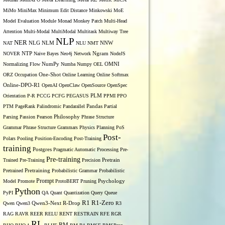
MiMo
MiniMax
Minimum Edit Distance
Minkowski
MoE
Model Evaluation
Module
Monad
Monkey Patch
Multi-Head
Attention
Multi-Modal
MultiModal
Multitask
Multiway Tree
NLP
NER
NLG
NNW
NAT
NLM
NLU
NMT
NOVER
NTP
Naive Bayes
Neo4j
Network
Ngram
NodeJS
OMNI
Normalizing Flow
NumPy
Numba
Numpy
OEL
ORZ
Occupation
One-Shot
Online Learning
Online Softmax
Online-DPO-R1
OpenAI
OpenClaw
OpenSource
OpenSpec
Orientation
P-R
PCCG
PCFG
PEGASUS
PLM
PPMI
PPO
PTM
PageRank
Palindromic
Pandarallel
Pandas
Partial
Parsing
Passion
Pearson
Philosophy
Phrase Structure
Grammar
Phrase Structure Grammars
Physics
Planning
PoS
Post-
Polars
Pooling
Position-Encoding
Post-Training
training
Postgres
Pragmatic Automatic Processing
Pre-
Pre-training
Trained
Pre-Training
Precision
Pretrain
Pretrained
Pretraining
Probabilistic Grammar
Probabilistic
Prompt
Model
Promote
ProtoBERT
Pruning
Psychology
Python
PyPI
QA
Quant
Quantization
Query
Queue
R1
R1-Zero
Qwen
Qwen3
Qwen3-Next
R-Drop
R3
RAG
RAVR
REER
RELU
RENT
RESTRAIN
RFE
RGR
RL