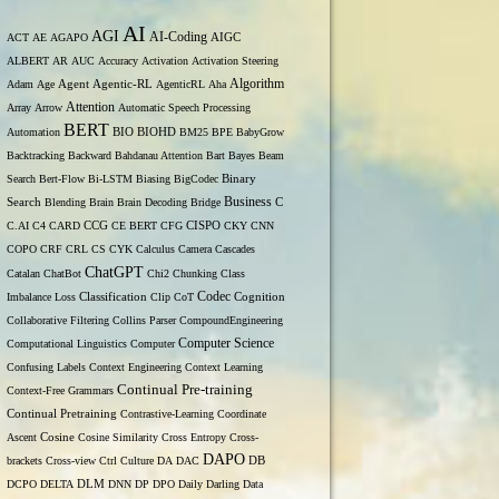
AI
AGI
AI-Coding
ACT
AE
AGAPO
AIGC
ALBERT
AR
AUC
Accuracy
Activation
Activation Steering
Algorithm
Adam
Age
Agent
Agentic-RL
AgenticRL
Aha
Attention
Array
Arrow
Automatic Speech Processing
BERT
Automation
BIO
BIOHD
BM25
BPE
BabyGrow
Backtracking
Backward
Bahdanau Attention
Bart
Bayes
Beam
Binary
Search
Bert-Flow
Bi-LSTM
Biasing
BigCodec
Search
Business
Blending
Brain
Brain Decoding
Bridge
C
C.AI
C4
CARD
CCG
CE BERT
CFG
CISPO
CKY
CNN
COPO
CRF
CRL
CS
CYK
Calculus
Camera
Cascades
ChatGPT
Catalan
ChatBot
Chi2
Chunking
Class
Codec
Imbalance Loss
Classification
Clip
CoT
Cognition
Collaborative Filtering
Collins Parser
CompoundEngineering
Computer Science
Computational Linguistics
Computer
Confusing Labels
Context Engineering
Context Learning
Continual Pre-training
Context-Free Grammars
Continual Pretraining
Contrastive-Learning
Coordinate
Ascent
Cosine
Cosine Similarity
Cross Entropy
Cross-
DAPO
brackets
Cross-view
Ctrl
Culture
DA
DAC
DB
DCPO
DELTA
DLM
DNN
DP
DPO
Daily
Darling
Data