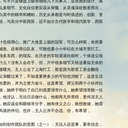
，可不只是键盘上噼里啪啦几下完事儿，这里面的设计、寓
么多细节。文化自信更应该从骨髓、从灵魂深处散发而出，
白其中的精华和糟粕，历史从来都是与时俱进的，创新、变
说，与其分中医西医，还不如分古代医学和现代医学，西医
计也很用心。推广大使是上届的冠军，可怎么样呢，依然要
咸鱼。还有两位队友，可能也要小小年纪在大城市里打工。
很多东西」的现实。在历史的车轮滚滚向前时，个体连尘埃
什么？没有人会在乎。但，片中很多细节又给这看似无奈的
缕曙光。主人公去了上海打工，那是因为那里工资会翻倍，
父亲醒过来了，不知道要挣多少的可怕也消散了，这是生活
热爱的，并为之努力奋斗。这是希望。师父和两个小伙伴比
娘，她终于明白了自己到底爱强哥什么，她希望强哥能一往
，他没认，无论日后做什么，他都再无所畏惧，更何况主人
，她应该会和眼镜哥分手，她有侠义之心，敢想敢做，她需
风港的伴侣。也许，主人公并不合适。但，有希望 。
知到创作团队的意图（之一）：无论人还是事，要有信念，