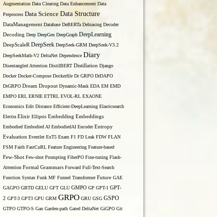
Augmentation
Data Clearing
Data Enhancement
Data
Data Structure
Data Science
Preprocess
DataManagement
Database
DeBERTa
Debiasing
Decoder
DeepLearning
Decoding
Deep
DeepGen
DeepGraph
DeepSeek
DeepScaleR
DeepSeek-GRM
DeepSeek-V3.2
Diary
DeepSeekMath-V2
DeltaNet
Dependence
Disentangled Attention
DistilBERT
Distillation
Django
Docker
Docker-Compose
Dockerfile
Dr GRPO
DrDAPO
DrGRPO
Dream
Dropout
Dynamic-Mask
EDA
EM
EMD
EMPO
ERL
ERNIE
ETTRL
EVOL-RL
EXAONE
Economics
Edit Distance
Efficient-DeepLearning
Elasticsearch
Embedding
Electra
Elixir
Ellipsis
Embeddings
Entropy
Embodied
Embodied AI
EmbodiedAI
Encoder
Evaluation
Eventlet
ExT5
Exam
F1
FD Leak
FDW
FLAN
FSM
Faith
FastCuRL
Feature Engineering
Feature-based
Few-Shot
Few-shot Prompting
FiberPO
Fine-tuning
Flash-
Formal Grammars
Attention
Forward
Full-Text-Search
Function Syntax
Funk MF
Funnel Transformer
Future
GAE
GAGPO
GBTD
GELU
GFT
GLU
GMPO
GP
GPT-1
GPT-
GRPO
GSPO
2
GPT-3
GPT3
GPU
GRM
GRU
GSG
GTPO
GTPO-S
Gan
Garden-path
Gated DeltaNet
GiGPO
Git