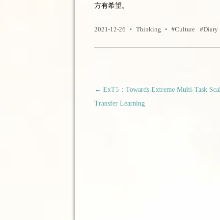
方有希望。
2021-12-26
•
Thinking
•
Culture
Diary
文章导航
←
ExT5：Towards Extreme Multi-Task Scal
Transfer Learning