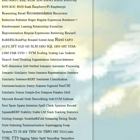
RM
RHO
RHO-1
RLHF
RM-R1
RMSE
RMSProp
RNN
ROC
RWD
Rank
RaspberryPi
Raspberrypi
Recommendation
Reasoning
Recall
Recursion
Reduction
Reformer
Regex
Regular Expression
Reinforce++
Reinforcement Learning
Relationship Extraction
Representation
Reqular Expressions
Retrieving
Reward
Rust
RoBERTa
RolePlay
Rotated Sorted Array
SAPO
SCFG
SFT
SGD
SIS
SLM
SMO
SQL
SRN
SRT
STAR-
LDM
STaR
SVD++
SVM
Scaling
Scaling Law
Seaborn
Search
Seed-Thinking
Segmentation
Selection-Inference
Self-Attention
Self-Verified
Semantic Automatic Processing
Semantic Similarity
Senta
Sentence Representation
Sentence
Similarity
Sentence-BERT
Sentiment Classification
SentimentAnalysis
Sentry
Siamese
Sigmoid
SimCSE
Similarity
Simon
Simple-Zoo
Simpson Paradox
Skill
Skywork Reward
Slide
Smoothing
Soft-SVM
Softmax
Span
Sort
Sparse Attention
Spell Check
Spurious Reward
SqueezeBERT
Stability
Stable LM
Stack
Stacking
Statistics
Stirling
Strategic
StratifiedKFold
Streaming
String
Study
Style
Substring
Summarization
Supertagging
Swap
THW
System
T5
TF-IDF
TIS
TRPO
TRT
TS3-Codec
TTS
TTRL
Tagging
Talkie
TanH
TensorBay
Tensorflow