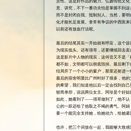
赏性。这是好作品的魅力。弘扬传统文化
意、讲究，不下一番功夫怕是掌握不到这
而不是封闭自我、抵制别人。当然，要明
化才能长足发展。拿常有争议的中西医来
以前还有放血疗法呢。
最后的结尾其实一开始就有呼应，这个设
为现实低头。还有强哥，还要继续回去卖
这是影片中人物的现实，这何尝又不是「
都不如，文明都可以彻底毁掉。最后剩下
结局开了一个小小的窗户，那里还射进一
最后的宿舍明显比广州时好了很多，他的
的希望，我们知道他以后一定会找到自己
较简单些，说说两位女主。阿珍是个好姑
如此，她看到了——强哥做到了，他不认
公的一跃还给了他取之不竭的勇气。阿娟
要一个能完全支持她，给她动力，给她避
也许，把三个词放在一起，我能够大致感