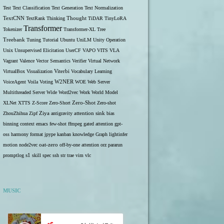
Test
Text Classification
Text Generation
Text Normalization
TextCNN
TextRank
Thinking
Thought
TiDAR
TinyLoRA
Transformer
Tokenizer
Transformer-XL
Tree
Treebank
Tuning
Tutorial
Ubuntu
UniLM
Unity Operation
Unix
Unsupervised Elicitation
UserCF
VAPO
VITS
VLA
Vagrant
Valence
Vector Semantics
Verifier
Virtual Network
VirtualBox
Visualization
Viterbi
Vocabulary Learning
W2NER
VoiceAgent
Voila
Voting
WOE
Web Server
Multithreaded Server
Wide
Word2vec
Work
World Model
Zero-Shot
XLNet
XTTS
Z-Score
Zero-Short
Zero-shot
ZhouZhihua
Zipf
Ziya
antigravity
attention sink
bias
binning
context
emacs
few-shot
ffmpeg
gated attention
gpt-
oss
harmony format
jpype
kanban
knowledge Graph
lightinfer
motion
node2vec
oat-zero
off-by-one attention
orz
pararun
s1
promptlog
skill
spec
ssh
str
trae
vim
vlc
MUSIC