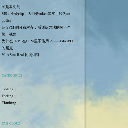
AI是双刃剑
SIS：不硬clip，大部分token其实可转为on-
policy
从 SVM 到分布对齐：后训练方法的另一个
统一视角
为什么TRPO在LLM里不能用？——FiberPO
的起点
VLA Sim-Real 协同训练
CATEGORIES
Coding
78
Feeling
167
Thinking
63
TAG CLOUD