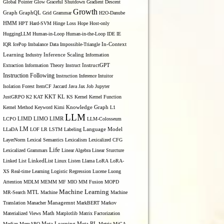
Global Pointer
Glow
Graceful Shutdown
Gradient Descent
Growth
Graph
GraphQL
Grid Grammar
H2O-Danube
HMM
HPT
Hard-SVM
Hinge Loss
Hope
Host-only
HuggingLLM
Human-in-Loop
Human-in-the-Loop
IDE
IE
IQR
IcePop
Imbalance Data
Impossible-Triangle
In-Context
Inference Scaling
Learning
Industry
Information
Extraction
Information Theory
Instruct
InstructGPT
Instruction Following
Instruction Inference
Intuitor
Isolation Forest
ItemCF
Jaccard
Java
Jax
Job
Jupyter
KL
JustGRPO
K2
KAT
KKT
KS
Kernel
Kernel Function
Kernel Method
Keyword
Kimi
Knowledge Graph
L1
LLM
LIMO
LCPO
LIMD
LIMR
LLM-Colosseum
LM
LLaDA
LOF
LR
LSTM
Labeling
Language Model
LayerNorm
Lexical Semantics
Lexicalism
Lexicalized CFG
Life
Lexicalized Grammars
Linear Algebra
Linear Sturcture
Linked List
LinkedList
Linux
Listen
Llama
LoRA
LoRA-
XS Real-time Learning
Logistic Regression
Lucene
Luong
Attention
MDLM
MEMM
MF
MIO
MM Fusion
MOPD
Machine Learning
MTL
MR-Search
Machine
Machine
Managemnt
Translation
Manacher
MarkBERT
Markov
Materialized Views
Math
Matplotlib
Matrix Factorization
Median
MemAPO
Meta Learning
Meta RL
Metric
MiCA