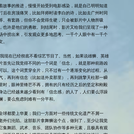
着故事的推进，慢慢开始受到电影感染，就是自己明明知道
打后在房顶痛哭，比如拜师时读李白的诗，比如去广州时同
等。有套路，但你不会觉得生硬，只会被影片中人物所吸
，也许是他们的勇敢。到结尾时，影片又给我们呈现了一种
汤中捞出来，引发观众更多地思考。一千个人眼中有一千个
文。
致我现在已经彻底不看综艺节目了。当然，如果说雄狮、英雄
片首先让我觉得不同的一个词是「信念」，就是那种前路凶
可以。这个词贯穿全片，只不过有一个逐渐变化的过程。从
气，再到有信念（比如送外卖那里），再到跳擎天柱那一瞬
里时，眼神里锋芒不再，拥有的只有经历之后的坚定和刚毅
身边已经越来越少看到有「信念感」的人了，人们要么浮躁
澜，要么焦虑到难有一分平和。
全球都爱上华夏；我们一方面对一些传统文化遗产不屑一
老外们沦陷。这部影片拿舞狮这个点，做到了，至少让我觉
它集舞蹈、武术、音乐、团队协作等多种元素，且极具有观