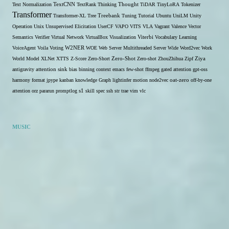
Text Normalization
TextCNN
TextRank
Thinking
Thought
TiDAR
TinyLoRA
Tokenizer
Transformer
Transformer-XL
Tree
Treebank
Tuning
Tutorial
Ubuntu
UniLM
Unity
Operation
Unix
Unsupervised Elicitation
UserCF
VAPO
VITS
VLA
Vagrant
Valence
Vector
Semantics
Verifier
Virtual Network
VirtualBox
Visualization
Viterbi
Vocabulary Learning
W2NER
VoiceAgent
Voila
Voting
WOE
Web Server Multithreaded Server
Wide
Word2vec
Work
Zero-Shot
World Model
XLNet
XTTS
Z-Score
Zero-Short
Zero-shot
ZhouZhihua
Zipf
Ziya
antigravity
attention sink
bias
binning
context
emacs
few-shot
ffmpeg
gated attention
gpt-oss
harmony format
jpype
kanban
knowledge Graph
lightinfer
motion
node2vec
oat-zero
off-by-one
s1
attention
orz
pararun
promptlog
skill
spec
ssh
str
trae
vim
vlc
MUSIC