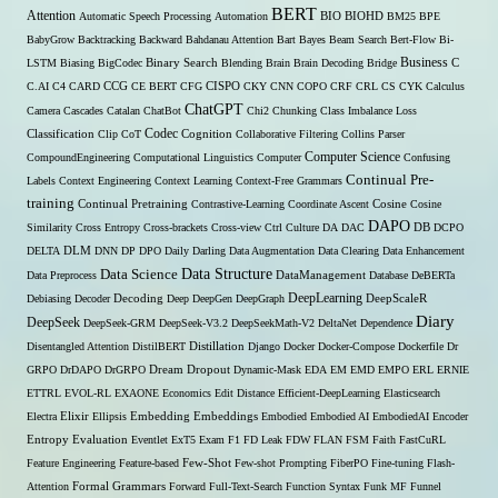
BERT
Attention
Automatic Speech Processing
Automation
BIO
BIOHD
BM25
BPE
BabyGrow
Backtracking
Backward
Bahdanau Attention
Bart
Bayes
Beam Search
Bert-Flow
Bi-
Binary Search
Business
LSTM
Biasing
BigCodec
Blending
Brain
Brain Decoding
Bridge
C
C.AI
C4
CARD
CCG
CE BERT
CFG
CISPO
CKY
CNN
COPO
CRF
CRL
CS
CYK
Calculus
ChatGPT
Camera
Cascades
Catalan
ChatBot
Chi2
Chunking
Class Imbalance Loss
Codec
Classification
Clip
CoT
Cognition
Collaborative Filtering
Collins Parser
Computer Science
CompoundEngineering
Computational Linguistics
Computer
Confusing
Continual Pre-
Labels
Context Engineering
Context Learning
Context-Free Grammars
training
Continual Pretraining
Contrastive-Learning
Coordinate Ascent
Cosine
Cosine
DAPO
Similarity
Cross Entropy
Cross-brackets
Cross-view
Ctrl
Culture
DA
DAC
DB
DCPO
DELTA
DLM
DNN
DP
DPO
Daily
Darling
Data Augmentation
Data Clearing
Data Enhancement
Data Structure
Data Science
Data Preprocess
DataManagement
Database
DeBERTa
DeepLearning
Debiasing
Decoder
Decoding
Deep
DeepGen
DeepGraph
DeepScaleR
Diary
DeepSeek
DeepSeek-GRM
DeepSeek-V3.2
DeepSeekMath-V2
DeltaNet
Dependence
Disentangled Attention
DistilBERT
Distillation
Django
Docker
Docker-Compose
Dockerfile
Dr
GRPO
DrDAPO
DrGRPO
Dream
Dropout
Dynamic-Mask
EDA
EM
EMD
EMPO
ERL
ERNIE
ETTRL
EVOL-RL
EXAONE
Economics
Edit Distance
Efficient-DeepLearning
Elasticsearch
Embedding
Electra
Elixir
Ellipsis
Embeddings
Embodied
Embodied AI
EmbodiedAI
Encoder
Entropy
Evaluation
Eventlet
ExT5
Exam
F1
FD Leak
FDW
FLAN
FSM
Faith
FastCuRL
Few-Shot
Feature Engineering
Feature-based
Few-shot Prompting
FiberPO
Fine-tuning
Flash-
Formal Grammars
Attention
Forward
Full-Text-Search
Function Syntax
Funk MF
Funnel