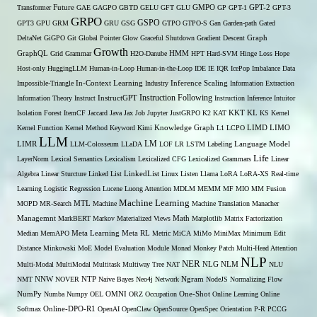
Transformer
Future
GAE
GAGPO
GBTD
GELU
GFT
GLU
GMPO
GP
GPT-1
GPT-2
GPT-3
GRPO
GSPO
GPT3
GPU
GRM
GRU
GSG
GTPO
GTPO-S
Gan
Garden-path
Gated
DeltaNet
GiGPO
Git
Global Pointer
Glow
Graceful Shutdown
Gradient Descent
Graph
Growth
GraphQL
Grid Grammar
H2O-Danube
HMM
HPT
Hard-SVM
Hinge Loss
Hope
Host-only
HuggingLLM
Human-in-Loop
Human-in-the-Loop
IDE
IE
IQR
IcePop
Imbalance Data
Inference Scaling
Impossible-Triangle
In-Context Learning
Industry
Information Extraction
Instruction Following
Information Theory
Instruct
InstructGPT
Instruction Inference
Intuitor
KL
Isolation Forest
ItemCF
Jaccard
Java
Jax
Job
Jupyter
JustGRPO
K2
KAT
KKT
KS
Kernel
LIMO
Kernel Function
Kernel Method
Keyword
Kimi
Knowledge Graph
L1
LCPO
LIMD
LLM
LM
LIMR
LLM-Colosseum
LLaDA
LOF
LR
LSTM
Labeling
Language Model
Life
LayerNorm
Lexical Semantics
Lexicalism
Lexicalized CFG
Lexicalized Grammars
Linear
Algebra
Linear Sturcture
Linked List
LinkedList
Linux
Listen
Llama
LoRA
LoRA-XS Real-time
Learning
Logistic Regression
Lucene
Luong Attention
MDLM
MEMM
MF
MIO
MM Fusion
Machine Learning
MTL
MOPD
MR-Search
Machine
Machine Translation
Manacher
Managemnt
MarkBERT
Markov
Materialized Views
Math
Matplotlib
Matrix Factorization
Median
MemAPO
Meta Learning
Meta RL
Metric
MiCA
MiMo
MiniMax
Minimum Edit
Distance
Minkowski
MoE
Model Evaluation
Module
Monad
Monkey Patch
Multi-Head Attention
NLP
NER
NLG
Multi-Modal
MultiModal
Multitask
Multiway Tree
NAT
NLM
NLU
NNW
NMT
NOVER
NTP
Naive Bayes
Neo4j
Network
Ngram
NodeJS
Normalizing Flow
OMNI
NumPy
Numba
Numpy
OEL
ORZ
Occupation
One-Shot
Online Learning
Online
Softmax
Online-DPO-R1
OpenAI
OpenClaw
OpenSource
OpenSpec
Orientation
P-R
PCCG