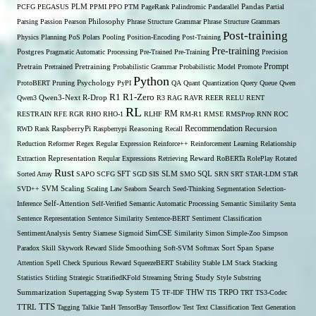
PCFG
PEGASUS
PLM
PPMI
PPO
PTM
PageRank
Palindromic
Pandarallel
Pandas
Partial
Parsing
Passion
Pearson
Philosophy
Phrase Structure Grammar
Phrase Structure Grammars
Post-training
Physics
Planning
PoS
Polars
Pooling
Position-Encoding
Post-Training
Pre-training
Postgres
Pragmatic Automatic Processing
Pre-Trained
Pre-Training
Precision
Prompt
Pretrain
Pretrained
Pretraining
Probabilistic Grammar
Probabilistic Model
Promote
Python
ProtoBERT
Pruning
Psychology
PyPI
QA
Quant
Quantization
Query
Queue
Qwen
R1
R1-Zero
Qwen3
Qwen3-Next
R-Drop
R3
RAG
RAVR
REER
RELU
RENT
RL
RM
RESTRAIN
RFE
RGR
RHO
RHO-1
RLHF
RM-R1
RMSE
RMSProp
RNN
ROC
Recommendation
RWD
Rank
RaspberryPi
Raspberrypi
Reasoning
Recall
Recursion
Reduction
Reformer
Regex
Regular Expression
Reinforce++
Reinforcement Learning
Relationship
Extraction
Representation
Reqular Expressions
Retrieving
Reward
RoBERTa
RolePlay
Rotated
Rust
Sorted Array
SAPO
SCFG
SFT
SGD
SIS
SLM
SMO
SQL
SRN
SRT
STAR-LDM
STaR
SVD++
SVM
Scaling
Scaling Law
Seaborn
Search
Seed-Thinking
Segmentation
Selection-
Self-Attention
Inference
Self-Verified
Semantic Automatic Processing
Semantic Similarity
Senta
Sentence Representation
Sentence Similarity
Sentence-BERT
Sentiment Classification
SentimentAnalysis
Sentry
Siamese
Sigmoid
SimCSE
Similarity
Simon
Simple-Zoo
Simpson
Span
Paradox
Skill
Skywork Reward
Slide
Smoothing
Soft-SVM
Softmax
Sort
Sparse
Attention
Spell Check
Spurious Reward
SqueezeBERT
Stability
Stable LM
Stack
Stacking
Statistics
Stirling
Strategic
StratifiedKFold
Streaming
String
Study
Style
Substring
THW
Summarization
Supertagging
Swap
System
T5
TF-IDF
TIS
TRPO
TRT
TS3-Codec
TTS
TTRL
Tagging
Talkie
TanH
TensorBay
Tensorflow
Test
Text Classification
Text Generation