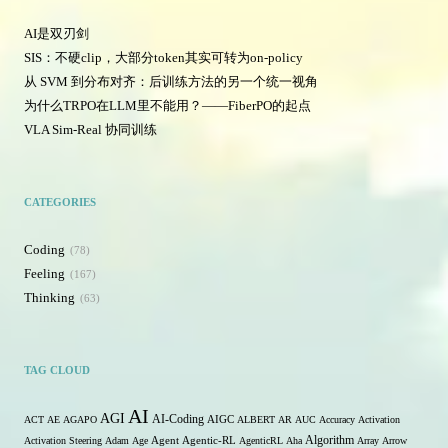
AI是双刃剑
SIS：不硬clip，大部分token其实可转为on-policy
从 SVM 到分布对齐：后训练方法的另一个统一视角
为什么TRPO在LLM里不能用？——FiberPO的起点
VLA Sim-Real 协同训练
CATEGORIES
Coding
78
Feeling
167
Thinking
63
TAG CLOUD
AI
AGI
AI-Coding
ACT
AE
AGAPO
AIGC
ALBERT
AR
AUC
Accuracy
Activation
Algorithm
Activation Steering
Adam
Age
Agent
Agentic-RL
AgenticRL
Aha
Array
Arrow