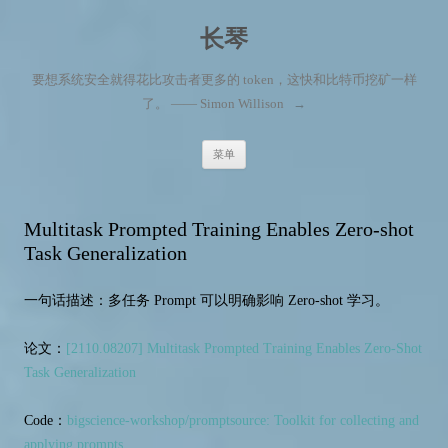
长琴
要想系统安全就得花比攻击者更多的 token，这快和比特币挖矿一样
了。 —— Simon Willison
→
跳至内容
菜单
Multitask Prompted Training Enables Zero-shot
Task Generalization
一句话描述：多任务 Prompt 可以明确影响 Zero-shot 学习。
论文：
[2110.08207] Multitask Prompted Training Enables Zero-Shot
Task Generalization
Code：
bigscience-workshop/promptsource: Toolkit for collecting and
applying prompts