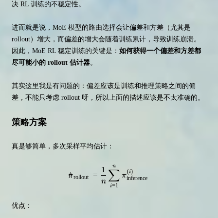
决 RL 训练的不稳定性。
进而就是说，MoE 模型的路由选择会让偏差和方差（尤其是
rollout）增大，而偏差的增大会随着训练累计，导致训练崩溃。
因此，MoE RL 稳定训练的关键是：
如何获得一个偏差和方差都
尽可能小的 rollout 估计器
。
其实这里我是有问题的：偏差应该是训练和推理策略之间的偏
差，不能只考虑 rollout 呀，所以上面的描述应该是不太准确的。
策略方案
真是够简单，多次采样平均估计：
n
\hat{\pi}_{\text {rollout }}=\f
1
∑
(
)
i
^
=
π
π
rollout
inference
n
=
1
i
优点：