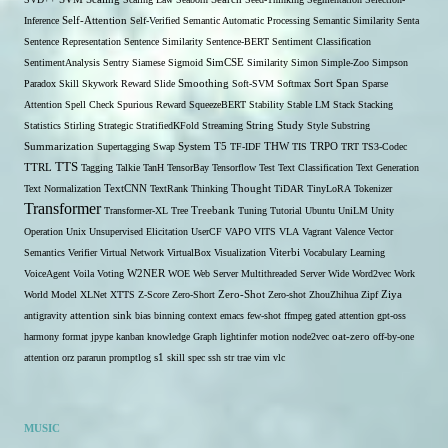
Self-Attention
Inference
Self-Verified
Semantic Automatic Processing
Semantic Similarity
Senta
Sentence Representation
Sentence Similarity
Sentence-BERT
Sentiment Classification
SentimentAnalysis
Sentry
Siamese
Sigmoid
SimCSE
Similarity
Simon
Simple-Zoo
Simpson
Span
Paradox
Skill
Skywork Reward
Slide
Smoothing
Soft-SVM
Softmax
Sort
Sparse
Attention
Spell Check
Spurious Reward
SqueezeBERT
Stability
Stable LM
Stack
Stacking
Statistics
Stirling
Strategic
StratifiedKFold
Streaming
String
Study
Style
Substring
THW
Summarization
Supertagging
Swap
System
T5
TF-IDF
TIS
TRPO
TRT
TS3-Codec
TTS
TTRL
Tagging
Talkie
TanH
TensorBay
Tensorflow
Test
Text Classification
Text Generation
Text Normalization
TextCNN
TextRank
Thinking
Thought
TiDAR
TinyLoRA
Tokenizer
Transformer
Transformer-XL
Tree
Treebank
Tuning
Tutorial
Ubuntu
UniLM
Unity
Operation
Unix
Unsupervised Elicitation
UserCF
VAPO
VITS
VLA
Vagrant
Valence
Vector
Semantics
Verifier
Virtual Network
VirtualBox
Visualization
Viterbi
Vocabulary Learning
W2NER
VoiceAgent
Voila
Voting
WOE
Web Server Multithreaded Server
Wide
Word2vec
Work
Zero-Shot
World Model
XLNet
XTTS
Z-Score
Zero-Short
Zero-shot
ZhouZhihua
Zipf
Ziya
antigravity
attention sink
bias
binning
context
emacs
few-shot
ffmpeg
gated attention
gpt-oss
harmony format
jpype
kanban
knowledge Graph
lightinfer
motion
node2vec
oat-zero
off-by-one
s1
attention
orz
pararun
promptlog
skill
spec
ssh
str
trae
vim
vlc
MUSIC