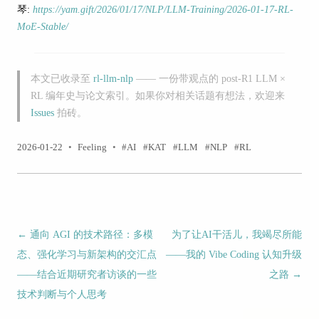
琴:
https://yam.gift/2026/01/17/NLP/LLM-Training/2026-01-17-RL-
MoE-Stable/
本文已收录至
rl-llm-nlp
—— 一份带观点的 post-R1 LLM ×
RL 编年史与论文索引。如果你对相关话题有想法，欢迎来
Issues
拍砖。
2026-01-22
•
Feeling
•
AI
KAT
LLM
NLP
RL
文章导航
←
通向 AGI 的技术路径：多模
为了让AI干活儿，我竭尽所能
态、强化学习与新架构的交汇点
——我的 Vibe Coding 认知升级
——结合近期研究者访谈的一些
之路
→
技术判断与个人思考