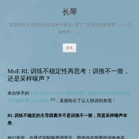
长琴
"其实有些人 你已经见过这辈子最后一面了" "只是你没有发觉" —— 巴
神世界丶
→
跳至内容
菜单
MoE RL 训练不稳定性再思考：训推不一致，
还是采样噪声？
来自快手的
KAT-Coder-V1 Pro 重磅升级，揭秘强化学习训练稳定
[1]
性关键因素 - KwaiPilot
，直接给出了让人惊讶的发现：
RL 训练不稳定的主导因素并不是训推不一致，而是采样噪声本
身
。
他们发现，当显式抑制噪声强度后，即使存在明显的训推差异，