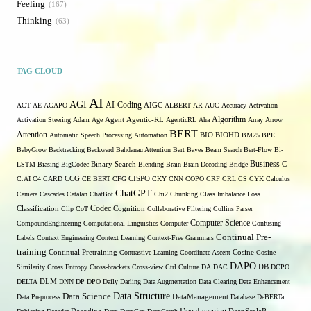
Feeling
167
Thinking
63
TAG CLOUD
AI
AGI
AI-Coding
ACT
AE
AGAPO
AIGC
ALBERT
AR
AUC
Accuracy
Activation
Algorithm
Activation Steering
Adam
Age
Agent
Agentic-RL
AgenticRL
Aha
Array
Arrow
BERT
Attention
Automatic Speech Processing
Automation
BIO
BIOHD
BM25
BPE
BabyGrow
Backtracking
Backward
Bahdanau Attention
Bart
Bayes
Beam Search
Bert-Flow
Bi-
Binary Search
Business
LSTM
Biasing
BigCodec
Blending
Brain
Brain Decoding
Bridge
C
C.AI
C4
CARD
CCG
CE BERT
CFG
CISPO
CKY
CNN
COPO
CRF
CRL
CS
CYK
Calculus
ChatGPT
Camera
Cascades
Catalan
ChatBot
Chi2
Chunking
Class Imbalance Loss
Codec
Classification
Clip
CoT
Cognition
Collaborative Filtering
Collins Parser
Computer Science
CompoundEngineering
Computational Linguistics
Computer
Confusing
Continual Pre-
Labels
Context Engineering
Context Learning
Context-Free Grammars
training
Continual Pretraining
Contrastive-Learning
Coordinate Ascent
Cosine
Cosine
DAPO
Similarity
Cross Entropy
Cross-brackets
Cross-view
Ctrl
Culture
DA
DAC
DB
DCPO
DELTA
DLM
DNN
DP
DPO
Daily
Darling
Data Augmentation
Data Clearing
Data Enhancement
Data Structure
Data Science
Data Preprocess
DataManagement
Database
DeBERTa