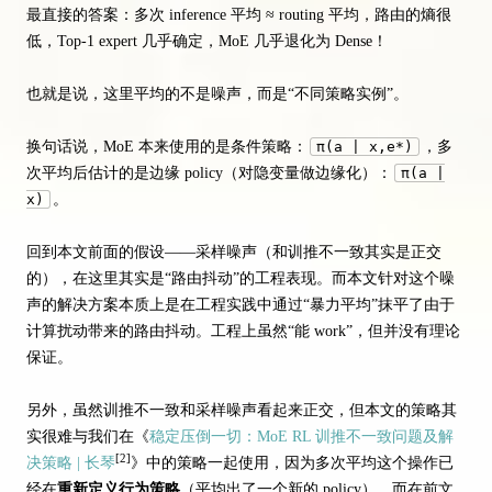
最直接的答案：多次 inference 平均 ≈ routing 平均，路由的熵很
低，Top-1 expert 几乎确定，MoE 几乎退化为 Dense！
也就是说，这里平均的不是噪声，而是“不同策略实例”。
换句话说，MoE 本来使用的是条件策略：
π(a | x,e*)
，多
次平均后估计的是边缘 policy（对隐变量做边缘化）：
π(a |
x)
。
回到本文前面的假设——采样噪声（和训推不一致其实是正交
的），在这里其实是“路由抖动”的工程表现。而本文针对这个噪
声的解决方案本质上是在工程实践中通过“暴力平均”抹平了由于
计算扰动带来的路由抖动。工程上虽然“能 work”，但并没有理论
保证。
另外，虽然训推不一致和采样噪声看起来正交，但本文的策略其
实很难与我们在《
稳定压倒一切：MoE RL 训推不一致问题及解
[2]
决策略 | 长琴
》中的策略一起使用，因为多次平均这个操作已
经在
重新定义行为策略
（平均出了一个新的 policy）。而在前文