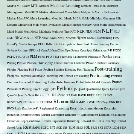
Machine Learning
MTL
MOPD
MR-Search
Machine
Machine Translation
Manacher
Managemnt
MarkBERT
Markov
Materialized Views
Math
Matplotlib
Matrix Factorization
Median
MemAPO
Meta Learning
Meta RL
Metric
MiCA
MiMo
MiniMax
Minimum Edit
Distance
Minkowski
MoE
Model Evaluation
Module
Monad
Monkey Patch
Multi-Head Attention
NLP
NER
NLG
Multi-Modal
MultiModal
Multitask
Multiway Tree
NAT
NLM
NLU
NNW
NMT
NOVER
NTP
Naive Bayes
Neo4j
Network
Ngram
NodeJS
Normalizing Flow
OMNI
NumPy
Numba
Numpy
OEL
ORZ
Occupation
One-Shot
Online Learning
Online
Softmax
Online-DPO-R1
OpenAI
OpenClaw
OpenSource
OpenSpec
Orientation
P-R
PCCG
PCFG
PEGASUS
PLM
PPMI
PPO
PTM
PageRank
Palindromic
Pandarallel
Pandas
Partial
Parsing
Passion
Pearson
Philosophy
Phrase Structure Grammar
Phrase Structure Grammars
Post-training
Physics
Planning
PoS
Polars
Pooling
Position-Encoding
Post-Training
Pre-training
Postgres
Pragmatic Automatic Processing
Pre-Trained
Pre-Training
Precision
Prompt
Pretrain
Pretrained
Pretraining
Probabilistic Grammar
Probabilistic Model
Promote
Python
ProtoBERT
Pruning
Psychology
PyPI
QA
Quant
Quantization
Query
Queue
Qwen
R1
R1-Zero
Qwen3
Qwen3-Next
R-Drop
R3
RAG
RAVR
REER
RELU
RENT
RL
RM
RESTRAIN
RFE
RGR
RHO
RHO-1
RLHF
RM-R1
RMSE
RMSProp
RNN
ROC
Recommendation
RWD
Rank
RaspberryPi
Raspberrypi
Reasoning
Recall
Recursion
Reduction
Reformer
Regex
Regular Expression
Reinforce++
Reinforcement Learning
Relationship
Extraction
Representation
Reqular Expressions
Retrieving
Reward
RoBERTa
RolePlay
Rotated
Rust
Sorted Array
SAPO
SCFG
SFT
SGD
SIS
SLM
SMO
SQL
SRN
SRT
STAR-LDM
STaR
SVD++
SVM
Scaling
Scaling Law
Seaborn
Search
Seed-Thinking
Segmentation
Selection-