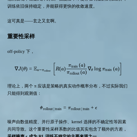
训练依旧保持稳定，并能获得更快的收敛速度。
这可真是——玄之又玄啊。
重要性采样
off-policy 下，
(
)
[
]
\nabla J(\theta)=\mathbb{E}_{a \
π
a
train
E
∇
(
)
=
(
)
∇
lo
g
(
)
J
θ
R
a
π
a
∼
train
a
π
θ
rollout
(
)
π
a
rollout
理论上，两个 π 应该是策略的真实动作概率分布，不过实际我们
只能得到观测值：
^
=
\hat{\pi}_{\text{rollout | train}
+
π
π
ϵ
rollout | train
rollout | train
噪声由数值精度、并行原子操作、kernel 选择的不确定性等因素
共同导致。这个重要性采样系数的比值其实包含了额外的方差，
采样噪声 ϵ 成为 RL 训练不稳定的主要来源之一
。