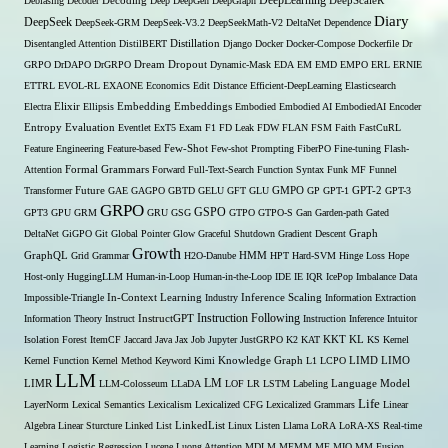
DeepLearning
Debiasing
Decoder
Decoding
Deep
DeepGen
DeepGraph
DeepScaleR
Diary
DeepSeek
DeepSeek-GRM
DeepSeek-V3.2
DeepSeekMath-V2
DeltaNet
Dependence
Disentangled Attention
DistilBERT
Distillation
Django
Docker
Docker-Compose
Dockerfile
Dr
GRPO
DrDAPO
DrGRPO
Dream
Dropout
Dynamic-Mask
EDA
EM
EMD
EMPO
ERL
ERNIE
ETTRL
EVOL-RL
EXAONE
Economics
Edit Distance
Efficient-DeepLearning
Elasticsearch
Embedding
Electra
Elixir
Ellipsis
Embeddings
Embodied
Embodied AI
EmbodiedAI
Encoder
Entropy
Evaluation
Eventlet
ExT5
Exam
F1
FD Leak
FDW
FLAN
FSM
Faith
FastCuRL
Few-Shot
Feature Engineering
Feature-based
Few-shot Prompting
FiberPO
Fine-tuning
Flash-
Formal Grammars
Attention
Forward
Full-Text-Search
Function Syntax
Funk MF
Funnel
Transformer
Future
GAE
GAGPO
GBTD
GELU
GFT
GLU
GMPO
GP
GPT-1
GPT-2
GPT-3
GRPO
GSPO
GPT3
GPU
GRM
GRU
GSG
GTPO
GTPO-S
Gan
Garden-path
Gated
DeltaNet
GiGPO
Git
Global Pointer
Glow
Graceful Shutdown
Gradient Descent
Graph
Growth
GraphQL
Grid Grammar
H2O-Danube
HMM
HPT
Hard-SVM
Hinge Loss
Hope
Host-only
HuggingLLM
Human-in-Loop
Human-in-the-Loop
IDE
IE
IQR
IcePop
Imbalance Data
Inference Scaling
Impossible-Triangle
In-Context Learning
Industry
Information Extraction
Instruction Following
Information Theory
Instruct
InstructGPT
Instruction Inference
Intuitor
KL
Isolation Forest
ItemCF
Jaccard
Java
Jax
Job
Jupyter
JustGRPO
K2
KAT
KKT
KS
Kernel
LIMO
Kernel Function
Kernel Method
Keyword
Kimi
Knowledge Graph
L1
LCPO
LIMD
LLM
LM
LIMR
LLM-Colosseum
LLaDA
LOF
LR
LSTM
Labeling
Language Model
Life
LayerNorm
Lexical Semantics
Lexicalism
Lexicalized CFG
Lexicalized Grammars
Linear
Algebra
Linear Sturcture
Linked List
LinkedList
Linux
Listen
Llama
LoRA
LoRA-XS Real-time
Learning
Logistic Regression
Lucene
Luong Attention
MDLM
MEMM
MF
MIO
MM Fusion