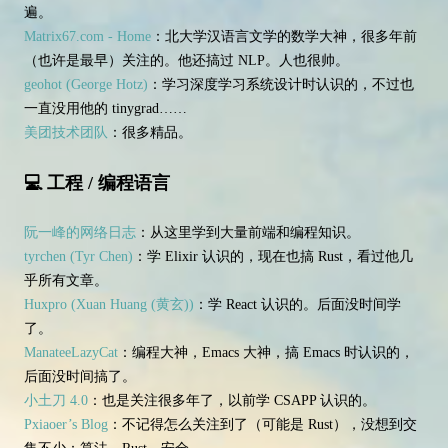
遍。
Matrix67.com - Home
：北大学汉语言文学的数学大神，很多年前
（也许是最早）关注的。他还搞过 NLP。人也很帅。
geohot (George Hotz)
：学习深度学习系统设计时认识的，不过也
一直没用他的 tinygrad……
美团技术团队
：很多精品。
💻 工程 / 编程语言
阮一峰的网络日志
：从这里学到大量前端和编程知识。
tyrchen (Tyr Chen)
：学 Elixir 认识的，现在也搞 Rust，看过他几
乎所有文章。
Huxpro (Xuan Huang (黄玄))
：学 React 认识的。后面没时间学
了。
ManateeLazyCat
：编程大神，Emacs 大神，搞 Emacs 时认识的，
后面没时间搞了。
小土刀 4.0
：也是关注很多年了，以前学 CSAPP 认识的。
Pxiaoer’s Blog
：不记得怎么关注到了（可能是 Rust），没想到交