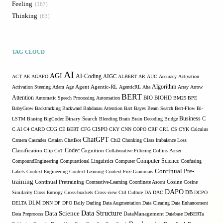
Feeling
167
Thinking
63
TAG CLOUD
AI
AGI
AI-Coding
ACT
AE
AGAPO
AIGC
ALBERT
AR
AUC
Accuracy
Activation
Algorithm
Activation Steering
Adam
Age
Agent
Agentic-RL
AgenticRL
Aha
Array
Arrow
BERT
Attention
Automatic Speech Processing
Automation
BIO
BIOHD
BM25
BPE
BabyGrow
Backtracking
Backward
Bahdanau Attention
Bart
Bayes
Beam Search
Bert-Flow
Bi-
Binary Search
Business
LSTM
Biasing
BigCodec
Blending
Brain
Brain Decoding
Bridge
C
C.AI
C4
CARD
CCG
CE BERT
CFG
CISPO
CKY
CNN
COPO
CRF
CRL
CS
CYK
Calculus
ChatGPT
Camera
Cascades
Catalan
ChatBot
Chi2
Chunking
Class Imbalance Loss
Codec
Classification
Clip
CoT
Cognition
Collaborative Filtering
Collins Parser
Computer Science
CompoundEngineering
Computational Linguistics
Computer
Confusing
Continual Pre-
Labels
Context Engineering
Context Learning
Context-Free Grammars
training
Continual Pretraining
Contrastive-Learning
Coordinate Ascent
Cosine
Cosine
DAPO
Similarity
Cross Entropy
Cross-brackets
Cross-view
Ctrl
Culture
DA
DAC
DB
DCPO
DELTA
DLM
DNN
DP
DPO
Daily
Darling
Data Augmentation
Data Clearing
Data Enhancement
Data Structure
Data Science
Data Preprocess
DataManagement
Database
DeBERTa