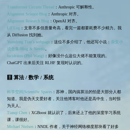
Transformer Circuits Thread
：Anthropic 可解释性。
Alignment Science Blog
：Anthropic 对齐。
Alignment Research Blog
：OpenAI 对齐。
Lil’Log
：文章不多但质量奇高，看完一篇都要耗费不少精力。我
从 Diffusion 找到她。
Yuandong Tian’s webpage
：这位不多介绍了，他还写小说：
杂文小
说合集/Blog & Novels
。
lucidrains (Phil Wang)
：好像没什么这位大佬不能复现的。
ChatGPT 出来后关注 RLHF 复现时认识的。
🧮 算法 / 数学 / 系统
科学空间|Scientific Spaces
：苏神，国内搞算法的怕是大部分人都
知道。我是伪天文爱好者，关注他博客时他还是高中生，当时惊
为天人。
Tianqi Chen
：XGBoost 就认识了，后来还上了他的深度学习系统
课，课很好。
Michael Nielsen
：NNDL 作者，关于神经网络梯度那块看了好多