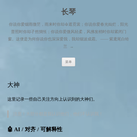
长琴
你说你爱烟雨微茫，雨来时你却伞遮霓裳；你说你爱春光灿烂，阳光
普照时你却孑然惆怅；你说你爱微风轻柔，风拂发梢时你却紧闭门
窗。这便是为何你说你也深深爱我，我却烟波成霜。 —— 紫鸢尾白铃
兰
→
跳至内容
菜单
大神
这里记录一些自己关注方向上认识到的大神们。
注意！大部分都是我认识他们，他们不认识我！
🤖 AI / 对齐 / 可解释性