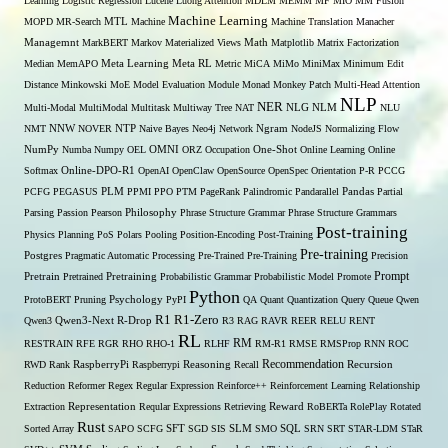
Learning
Logistic Regression
Lucene
Luong Attention
MDLM
MEMM
MF
MIO
MM Fusion
Machine Learning
MTL
MOPD
MR-Search
Machine
Machine Translation
Manacher
Managemnt
MarkBERT
Markov
Materialized Views
Math
Matplotlib
Matrix Factorization
Median
MemAPO
Meta Learning
Meta RL
Metric
MiCA
MiMo
MiniMax
Minimum Edit
Distance
Minkowski
MoE
Model Evaluation
Module
Monad
Monkey Patch
Multi-Head Attention
NLP
NER
NLG
Multi-Modal
MultiModal
Multitask
Multiway Tree
NAT
NLM
NLU
NNW
NMT
NOVER
NTP
Naive Bayes
Neo4j
Network
Ngram
NodeJS
Normalizing Flow
OMNI
NumPy
Numba
Numpy
OEL
ORZ
Occupation
One-Shot
Online Learning
Online
Softmax
Online-DPO-R1
OpenAI
OpenClaw
OpenSource
OpenSpec
Orientation
P-R
PCCG
PCFG
PEGASUS
PLM
PPMI
PPO
PTM
PageRank
Palindromic
Pandarallel
Pandas
Partial
Parsing
Passion
Pearson
Philosophy
Phrase Structure Grammar
Phrase Structure Grammars
Post-training
Physics
Planning
PoS
Polars
Pooling
Position-Encoding
Post-Training
Pre-training
Postgres
Pragmatic Automatic Processing
Pre-Trained
Pre-Training
Precision
Prompt
Pretrain
Pretrained
Pretraining
Probabilistic Grammar
Probabilistic Model
Promote
Python
ProtoBERT
Pruning
Psychology
PyPI
QA
Quant
Quantization
Query
Queue
Qwen
R1
R1-Zero
Qwen3
Qwen3-Next
R-Drop
R3
RAG
RAVR
REER
RELU
RENT
RL
RM
RESTRAIN
RFE
RGR
RHO
RHO-1
RLHF
RM-R1
RMSE
RMSProp
RNN
ROC
Recommendation
RWD
Rank
RaspberryPi
Raspberrypi
Reasoning
Recall
Recursion
Reduction
Reformer
Regex
Regular Expression
Reinforce++
Reinforcement Learning
Relationship
Extraction
Representation
Reqular Expressions
Retrieving
Reward
RoBERTa
RolePlay
Rotated
Rust
Sorted Array
SAPO
SCFG
SFT
SGD
SIS
SLM
SMO
SQL
SRN
SRT
STAR-LDM
STaR