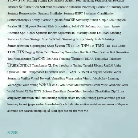
SVD++
SVM
Scaling
Scaling Law
Seaborn
Search
Seed-Thinking
Segmentation
Selection-
Self-Attention
Inference
Self-Verified
Semantic Automatic Processing
Semantic Similarity
Senta
Sentence Representation
Sentence Similarity
Sentence-BERT
Sentiment Classification
SentimentAnalysis
Sentry
Siamese
Sigmoid
SimCSE
Similarity
Simon
Simple-Zoo
Simpson
Span
Paradox
Skill
Skywork Reward
Slide
Smoothing
Soft-SVM
Softmax
Sort
Sparse
Attention
Spell Check
Spurious Reward
SqueezeBERT
Stability
Stable LM
Stack
Stacking
Statistics
Stirling
Strategic
StratifiedKFold
Streaming
String
Study
Style
Substring
THW
Summarization
Supertagging
Swap
System
T5
TF-IDF
TIS
TRPO
TRT
TS3-Codec
TTS
TTRL
Tagging
Talkie
TanH
TensorBay
Tensorflow
Test
Text Classification
Text Generation
Text Normalization
TextCNN
TextRank
Thinking
Thought
TiDAR
TinyLoRA
Tokenizer
Transformer
Transformer-XL
Tree
Treebank
Tuning
Tutorial
Ubuntu
UniLM
Unity
Operation
Unix
Unsupervised Elicitation
UserCF
VAPO
VITS
VLA
Vagrant
Valence
Vector
Semantics
Verifier
Virtual Network
VirtualBox
Visualization
Viterbi
Vocabulary Learning
W2NER
VoiceAgent
Voila
Voting
WOE
Web Server Multithreaded Server
Wide
Word2vec
Work
Zero-Shot
World Model
XLNet
XTTS
Z-Score
Zero-Short
Zero-shot
ZhouZhihua
Zipf
Ziya
antigravity
attention sink
bias
binning
context
emacs
few-shot
ffmpeg
gated attention
gpt-oss
harmony format
jpype
kanban
knowledge Graph
lightinfer
motion
node2vec
oat-zero
off-by-one
s1
attention
orz
pararun
promptlog
skill
spec
ssh
str
trae
vim
vlc
MUSIC