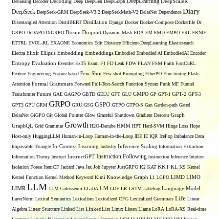
DeepLearning
Debiasing
Decoder
Decoding
Deep
DeepGen
DeepGraph
DeepScaleR
Diary
DeepSeek
DeepSeek-GRM
DeepSeek-V3.2
DeepSeekMath-V2
DeltaNet
Dependence
Disentangled Attention
DistilBERT
Distillation
Django
Docker
Docker-Compose
Dockerfile
Dr
GRPO
DrDAPO
DrGRPO
Dream
Dropout
Dynamic-Mask
EDA
EM
EMD
EMPO
ERL
ERNIE
ETTRL
EVOL-RL
EXAONE
Economics
Edit Distance
Efficient-DeepLearning
Elasticsearch
Embedding
Electra
Elixir
Ellipsis
Embeddings
Embodied
Embodied AI
EmbodiedAI
Encoder
Entropy
Evaluation
Eventlet
ExT5
Exam
F1
FD Leak
FDW
FLAN
FSM
Faith
FastCuRL
Few-Shot
Feature Engineering
Feature-based
Few-shot Prompting
FiberPO
Fine-tuning
Flash-
Formal Grammars
Attention
Forward
Full-Text-Search
Function Syntax
Funk MF
Funnel
Transformer
Future
GAE
GAGPO
GBTD
GELU
GFT
GLU
GMPO
GP
GPT-1
GPT-2
GPT-3
GRPO
GSPO
GPT3
GPU
GRM
GRU
GSG
GTPO
GTPO-S
Gan
Garden-path
Gated
DeltaNet
GiGPO
Git
Global Pointer
Glow
Graceful Shutdown
Gradient Descent
Graph
Growth
GraphQL
Grid Grammar
H2O-Danube
HMM
HPT
Hard-SVM
Hinge Loss
Hope
Host-only
HuggingLLM
Human-in-Loop
Human-in-the-Loop
IDE
IE
IQR
IcePop
Imbalance Data
Inference Scaling
Impossible-Triangle
In-Context Learning
Industry
Information Extraction
Instruction Following
Information Theory
Instruct
InstructGPT
Instruction Inference
Intuitor
KL
Isolation Forest
ItemCF
Jaccard
Java
Jax
Job
Jupyter
JustGRPO
K2
KAT
KKT
KS
Kernel
LIMO
Kernel Function
Kernel Method
Keyword
Kimi
Knowledge Graph
L1
LCPO
LIMD
LLM
LM
LIMR
LLM-Colosseum
LLaDA
LOF
LR
LSTM
Labeling
Language Model
Life
LayerNorm
Lexical Semantics
Lexicalism
Lexicalized CFG
Lexicalized Grammars
Linear
Algebra
Linear Sturcture
Linked List
LinkedList
Linux
Listen
Llama
LoRA
LoRA-XS Real-time