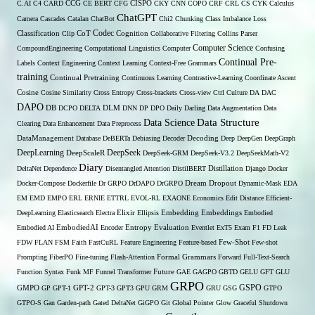
C.AI
C4
CARD
CCG
CE BERT
CFG
CISPO
CKY
CNN
COPO
CRF
CRL
CS
CYK
Calculus
ChatGPT
Camera
Cascades
Catalan
ChatBot
Chi2
Chunking
Class Imbalance Loss
Codec
Classification
Clip
CoT
Cognition
Collaborative Filtering
Collins Parser
Computer Science
CompoundEngineering
Computational Linguistics
Computer
Confusing
Continual Pre-
Labels
Context Engineering
Context Learning
Context-Free Grammars
training
Continual Pretraining
Continuous Learning
Contrastive-Learning
Coordinate Ascent
Cosine
Cosine Similarity
Cross Entropy
Cross-brackets
Cross-view
Ctrl
Culture
DA
DAC
DAPO
DB
DCPO
DELTA
DLM
DNN
DP
DPO
Daily
Darling
Data Augmentation
Data
Data Structure
Data Science
Clearing
Data Enhancement
Data Preprocess
DataManagement
Database
DeBERTa
Debiasing
Decoder
Decoding
Deep
DeepGen
DeepGraph
DeepLearning
DeepSeek
DeepScaleR
DeepSeek-GRM
DeepSeek-V3.2
DeepSeekMath-V2
Diary
DeltaNet
Dependence
Disentangled Attention
DistilBERT
Distillation
Django
Docker
Docker-Compose
Dockerfile
Dr GRPO
DrDAPO
DrGRPO
Dream
Dropout
Dynamic-Mask
EDA
EM
EMD
EMPO
ERL
ERNIE
ETTRL
EVOL-RL
EXAONE
Economics
Edit Distance
Efficient-
Embedding
DeepLearning
Elasticsearch
Electra
Elixir
Ellipsis
Embeddings
Embodied
Entropy
Embodied AI
EmbodiedAI
Encoder
Evaluation
Eventlet
ExT5
Exam
F1
FD Leak
Few-Shot
FDW
FLAN
FSM
Faith
FastCuRL
Feature Engineering
Feature-based
Few-shot
Formal Grammars
Prompting
FiberPO
Fine-tuning
Flash-Attention
Forward
Full-Text-Search
Function Syntax
Funk MF
Funnel Transformer
Future
GAE
GAGPO
GBTD
GELU
GFT
GLU
GRPO
GSPO
GMPO
GP
GPT-1
GPT-2
GPT-3
GPT3
GPU
GRM
GRU
GSG
GTPO
GTPO-S
Gan
Garden-path
Gated DeltaNet
GiGPO
Git
Global Pointer
Glow
Graceful Shutdown