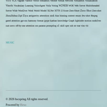
VITS
VLA
Vagrant
Valence
Vector Semantics
Verifier
Virtual Network
VirtualBox
Visualization
W2NER
Viterbi
Vocabulary Learning
VoiceAgent
Voila
Voting
WOE
Web Server Multithreaded
Zero-Shot
Server
Wide
Word2vec
Work
World Model
XLNet
XTTS
Z-Score
Zero-Short
Zero-shot
ZhouZhihua
Zipf
Ziya
antigravity
attention sink
bias
binning
context
emacs
few-shot
ffmpeg
gated attention
gpt-oss
harmony format
jpype
kanban
knowledge Graph
lightinfer
motion
node2vec
s1
oat-zero
off-by-one attention
orz
pararun
promptlog
skill
spec
ssh
str
trae
vim
vlc
MUSIC
© 2026 hscspring All rights reserved.
Powered by
Hexo