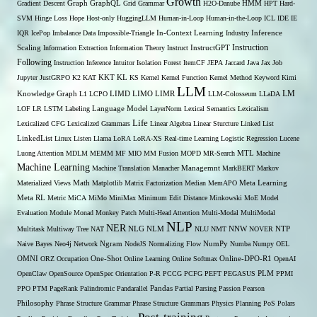
Growth
Gradient Descent
Graph
GraphQL
Grid Grammar
H2O-Danube
HMM
HPT
Hard-
SVM
Hinge Loss
Hope
Host-only
HuggingLLM
Human-in-Loop
Human-in-the-Loop
ICL
IDE
IE
Inference
IQR
IcePop
Imbalance Data
Impossible-Triangle
In-Context Learning
Industry
Scaling
Instruction
Information Extraction
Information Theory
Instruct
InstructGPT
Following
Instruction Inference
Intuitor
Isolation Forest
ItemCF
JEPA
Jaccard
Java
Jax
Job
KL
Jupyter
JustGRPO
K2
KAT
KKT
KS
Kernel
Kernel Function
Kernel Method
Keyword
Kimi
LLM
LIMO
LM
Knowledge Graph
L1
LCPO
LIMD
LIMR
LLM-Colosseum
LLaDA
LOF
LR
LSTM
Labeling
Language Model
LayerNorm
Lexical Semantics
Lexicalism
Life
Lexicalized CFG
Lexicalized Grammars
Linear Algebra
Linear Sturcture
Linked List
LinkedList
Linux
Listen
Llama
LoRA
LoRA-XS Real-time Learning
Logistic Regression
Lucene
MTL
Luong Attention
MDLM
MEMM
MF
MIO
MM Fusion
MOPD
MR-Search
Machine
Machine Learning
Managemnt
Machine Translation
Manacher
MarkBERT
Markov
Materialized Views
Math
Matplotlib
Matrix Factorization
Median
MemAPO
Meta Learning
Meta RL
Metric
MiCA
MiMo
MiniMax
Minimum Edit Distance
Minkowski
MoE
Model
Evaluation
Module
Monad
Monkey Patch
Multi-Head Attention
Multi-Modal
MultiModal
NLP
NER
NLG
NNW
Multitask
Multiway Tree
NAT
NLM
NLU
NMT
NOVER
NTP
Naive Bayes
Neo4j
Network
Ngram
NodeJS
Normalizing Flow
NumPy
Numba
Numpy
OEL
OMNI
ORZ
Occupation
One-Shot
Online Learning
Online Softmax
Online-DPO-R1
OpenAI
OpenClaw
OpenSource
OpenSpec
Orientation
P-R
PCCG
PCFG
PEFT
PEGASUS
PLM
PPMI
PPO
PTM
PageRank
Palindromic
Pandarallel
Pandas
Partial Parsing
Passion
Pearson
Philosophy
Phrase Structure Grammar
Phrase Structure Grammars
Physics
Planning
PoS
Polars