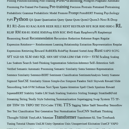
Post-training
Pooling
Position-Encoding
Post-Training
Postgres
Pragmatic Automatic
Pre-training
Processing
Pre-Trained
Pre-Training
Precision
Pretrain
Pretrained
Pretraining
Prompt
Probabilistic Grammar
Probabilistic Model
Promote
ProtoBERT
Pruning
Psychology
Python
PyPI
QA
Quant
Quantization
Query
Queue
Qwen
Qwen3
Qwen3-Next
R-Drop
RL
R1
R1-Zero
R3
RAG
RAVR
REER
RELU
RENT
RESTRAIN
RFE
RGR
RHO
RHO-1
RM
RLHF
RM-R1
RMSE
RMSProp
RNN
ROC
RWD
Rank
RaspberryPi
Raspberrypi
Recommendation
Reasoning
Recall
Recursion
Reduction
Reformer
Regex
Regular
Expression
Reinforce++
Reinforcement Learning
Relationship Extraction
Representation
Reqular
Rust
Expressions
Retrieving
Reward
RoBERTa
RolePlay
Rotated Sorted Array
SAPO
SCFG
SFT
SGD
SIS
SLM
SMO
SQL
SRN
SRT
STAR-LDM
STaR
SVD++
SVM
Scaling
Scaling
Self-Attention
Law
Seaborn
Search
Seed-Thinking
Segmentation
Selection-Inference
Self-
Verified
Semantic Automatic Processing
Semantic Similarity
Senta
Sentence Representation
Sentence Similarity
Sentence-BERT
Sentiment Classification
SentimentAnalysis
Sentry
Siamese
Sigmoid
SimCSE
Similarity
Simon
Simple-Zoo
Simpson Paradox
Skill
Skywork Reward
Slide
Span
Smoothing
Soft-SVM
Softmax
Sort
Sparse Attention
Spell Check
Spurious Reward
SqueezeBERT
Stability
Stable LM
Stack
Stacking
Statistics
Stirling
Strategic
StratifiedKFold
Streaming
String
Study
Style
Substring
Summarization
Supertagging
Swap
System
T5
TF-
TTS
THW
IDF
TIS
TRPO
TRT
TS3-Codec
TTRL
Tagging
Talkie
TanH
TensorBay
Tensorflow
Test
Text Classification
Text Generation
Text Normalization
TextCNN
TextRank
Thinking
Transformer
Thought
TiDAR
TinyLoRA
Tokenizer
Transformer-XL
Tree
Treebank
Tuning
Tutorial
Ubuntu
UniLM
Unity Operation
Unix
Unsupervised Elicitation
UserCF
VAPO