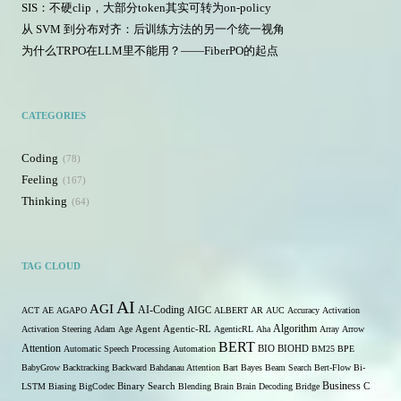
SIS：不硬clip，大部分token其实可转为on-policy
从 SVM 到分布对齐：后训练方法的另一个统一视角
为什么TRPO在LLM里不能用？——FiberPO的起点
CATEGORIES
Coding
78
Feeling
167
Thinking
64
TAG CLOUD
AI
AGI
AI-Coding
ACT
AE
AGAPO
AIGC
ALBERT
AR
AUC
Accuracy
Activation
Algorithm
Agent
Activation Steering
Adam
Age
Agentic-RL
AgenticRL
Aha
Array
Arrow
BERT
Attention
Automatic Speech Processing
Automation
BIO
BIOHD
BM25
BPE
BabyGrow
Backtracking
Backward
Bahdanau Attention
Bart
Bayes
Beam Search
Bert-Flow
Bi-
Binary Search
Business
LSTM
Biasing
BigCodec
Blending
Brain
Brain Decoding
Bridge
C