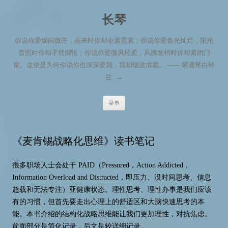
长琴
你说你爱烟雨微茫，雨来时你却伞遮霓裳；你说你爱春光灿烂，阳光
普照时你却孑然惆怅；你说你爱微风轻柔，风拂发梢时你却紧闭门
窗。这便是为何你说你也深深爱我，我却烟波成霜。 —— 紫鸢尾白铃
兰
→
跳至内容
菜单
《麦肯锡战略化思维》读书笔记
很多职场人士会处于 PAID（Pressured，Action Addicted，
Information Overload and Distracted，即压力、没时间思考、信息
超载和无法专注）亚健康状态。理性思考、理性办事是我们应该
有的习惯，但首先要走出心理上的舒适区和大脑快速思考的本
能。本书介绍的结构化战略思维能让我们更加理性，对抗焦虑。
前面部分是简化记录，后文是较详细记录。