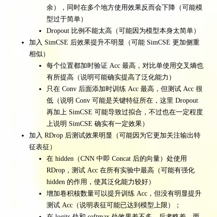
余），同时在多个地方使用效果反而会下降（可能模
型过于简单）
Dropout 比例不能太高（可能因为模型本身太简单）
加入 SimCSE 后效果提升不明显（可能 SimCSE 更加侧重
相似）
每个位置都加时验证 Acc 最高，对比单使用交叉熵也
有所提高（说明可能确实提高了泛化能力）
只在 Conv 后面添加时训练 Acc 最高，但测试 Acc 很
低（说明 Conv 可能是关键特征所在，这里 Dropout
再加上 SimCSE 可能导致过拟合，不过也在一定程度
上说明 SimCSE 确实有一定效果）
加入 RDrop 后测试效果明显（可能因为它更加关注输出特
征表征）
在 hidden（CNN 中即 Concat 后的向量）处使用
RDrop，测试 Acc 在所有实验中最高（可能有强化
hidden 的作用，使其泛化能力较好）
增加卷积核数量可以提升训练 Acc，但没有明显提升
测试 Acc（说明表征可能已达到模型上限）；
在 logits 处和 softmax 处效果差不多，后者略差，两