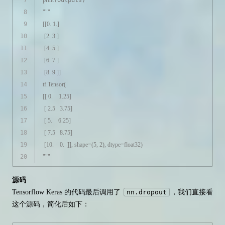
7
print
(outputs)
8
"""
9
[[0. 1.]
10
 [2. 3.]
11
 [4. 5.]
12
 [6. 7.]
13
 [8. 9.]]
14
tf.Tensor(
15
[[ 0.    1.25]
16
 [ 2.5   3.75]
17
 [ 5.    6.25]
18
 [ 7.5   8.75]
19
 [10.    0.  ]], shape=(5, 2), dtype=float32)
20
"""
源码
Tensorflow Keras 的代码最后调用了
nn.dropout
，我们直接看
这个源码，简化后如下：