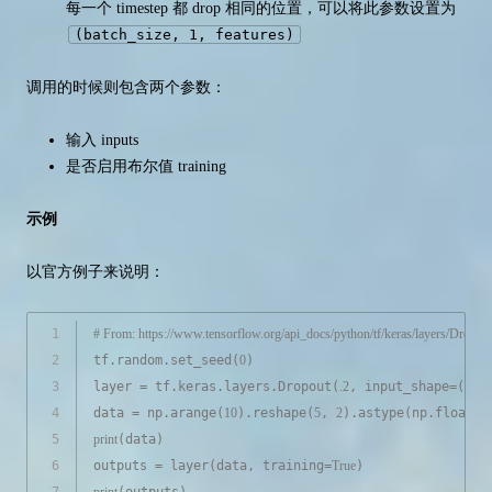
每一个 timestep 都 drop 相同的位置，可以将此参数设置为
(batch_size, 1, features)
调用的时候则包含两个参数：
输入 inputs
是否启用布尔值 training
示例
以官方例子来说明：
1
# From: https://www.tensorflow.org/api_docs/python/tf/keras/layers/Dropou
2
tf.random.set_seed(
0
)
3
layer = tf.keras.layers.Dropout(
.2
, input_shape=(
2
,)
4
data = np.arange(
10
).reshape(
5
, 
2
).astype(np.float32
5
print
(data)
6
outputs = layer(data, training=
True
)