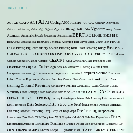
TAG CLOUD
AI
AGI
AI-Coding
ACT
AE
AGAPO
AIGC
ALBERT
AR
AUC
Accuracy
Activation
Algorithm
Activation Steering
Adam
Age
Agent
Agentic-RL
AgenticRL
Aha
Array
Arrow
BERT
Attention
Automatic Speech Processing
Automation
BIO
BIOHD
BM25
BPE
BabyGrow
Backtracking
Backward
Bahdanau Attention
Bart
Bayes
Beam Search
Bert-Flow
Bi-
Binary Search
Business
LSTM
Biasing
BigCodec
Blending
Brain
Brain Decoding
Bridge
C
C.AI
C4
CARD
CCG
CE BERT
CFG
CISPO
CKY
CNN
COPO
CRF
CRL
CS
CYK
Calculus
ChatGPT
Camera
Cascades
Catalan
ChatBot
Chi2
Chunking
Class Imbalance Loss
Codec
Classification
Clip
CoT
Cognition
Collaborative Filtering
Collins Parser
Computer Science
CompoundEngineering
Computational Linguistics
Computer
Confusing
Continual Pre-
Labels
Context Engineering
Context Learning
Context-Free Grammars
training
Continual Pretraining
Contrastive-Learning
Coordinate Ascent
Cosine
Cosine
DAPO
Similarity
Cross Entropy
Cross-brackets
Cross-view
Ctrl
Culture
DA
DAC
DB
DCPO
DELTA
DLM
DNN
DP
DPO
Daily
Darling
Data Augmentation
Data Clearing
Data Enhancement
Data Structure
Data Science
Data Preprocess
DataManagement
Database
DeBERTa
DeepLearning
Debiasing
Decoder
Decoding
Deep
DeepGen
DeepGraph
DeepScaleR
Diary
DeepSeek
DeepSeek-GRM
DeepSeek-V3.2
DeepSeekMath-V2
DeltaNet
Dependence
Disentangled Attention
DistilBERT
Distillation
Django
Docker
Docker-Compose
Dockerfile
Dr
GRPO
DrDAPO
DrGRPO
Dream
Dropout
Dynamic-Mask
EDA
EM
EMD
EMPO
ERL
ERNIE