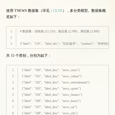
使用 TNEWS 数据集（详见：
CLUE
），多分类模型。数据集概
览如下：
1
# 数据量：训练集 (12,133)，验证集 (2,599)，测试集 (2,600)
2
3
{
"label"
: 
"110"
, 
"label_des"
: 
"社区超市"
, 
"sentence"
: 
"朴朴快送超
共 15 个类别，分别为如下：
1
{
"label"
:
"100"
,
"label_desc"
:
"news_story"
}
2
{
"label"
:
"101"
,
"label_desc"
:
"news_culture"
}
3
{
"label"
:
"102"
,
"label_desc"
:
"news_entertainment"
}
4
{
"label"
:
"103"
,
"label_desc"
:
"news_sports"
}
5
{
"label"
:
"104"
,
"label_desc"
:
"news_finance"
}
6
{
"label"
:
"106"
,
"label_desc"
:
"news_house"
}
7
{
"label"
:
"107"
,
"label_desc"
:
"news_car"
}
8
{
"label"
:
"108"
,
"label_desc"
:
"news_edu"
}