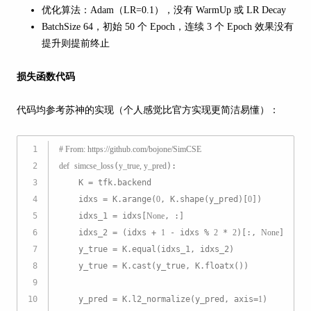
优化算法：Adam（LR=0.1），没有 WarmUp 或 LR Decay
BatchSize 64，初始 50 个 Epoch，连续 3 个 Epoch 效果没有
提升则提前终止
损失函数代码
代码均参考苏神的实现（个人感觉比官方实现更简洁易懂）：
1
# From: https://github.com/bojone/SimCSE
2
def
simcse_loss
(
y_true, y_pred
):
3
    K = tfk.backend
4
    idxs = K.arange(
0
, K.shape(y_pred)[
0
])
5
    idxs_1 = idxs[
None
, :]
6
    idxs_2 = (idxs + 
1
 - idxs % 
2
 * 
2
)[:, 
None
]
7
    y_true = K.equal(idxs_1, idxs_2)
8
    y_true = K.cast(y_true, K.floatx())
9
10
    y_pred = K.l2_normalize(y_pred, axis=
1
)