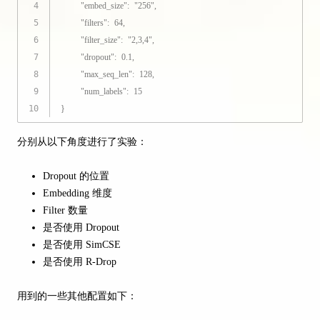
4
"embed_size"
:
"256"
,
5
"filters"
:
64
,
6
"filter_size"
:
"2,3,4"
,
7
"dropout"
:
0.1
,
8
"max_seq_len"
:
128
,
9
"num_labels"
:
15
10
}
分别从以下角度进行了实验：
Dropout 的位置
Embedding 维度
Filter 数量
是否使用 Dropout
是否使用 SimCSE
是否使用 R-Drop
用到的一些其他配置如下：