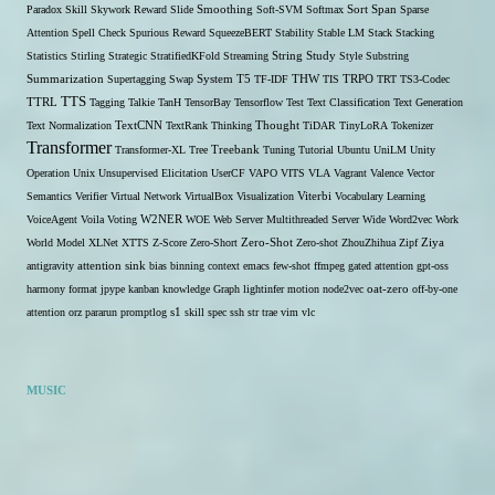
Span
Paradox
Skill
Skywork Reward
Slide
Smoothing
Soft-SVM
Softmax
Sort
Sparse
Attention
Spell Check
Spurious Reward
SqueezeBERT
Stability
Stable LM
Stack
Stacking
Statistics
Stirling
Strategic
StratifiedKFold
Streaming
String
Study
Style
Substring
THW
Summarization
Supertagging
Swap
System
T5
TF-IDF
TIS
TRPO
TRT
TS3-Codec
TTS
TTRL
Tagging
Talkie
TanH
TensorBay
Tensorflow
Test
Text Classification
Text Generation
Text Normalization
TextCNN
TextRank
Thinking
Thought
TiDAR
TinyLoRA
Tokenizer
Transformer
Transformer-XL
Tree
Treebank
Tuning
Tutorial
Ubuntu
UniLM
Unity
Operation
Unix
Unsupervised Elicitation
UserCF
VAPO
VITS
VLA
Vagrant
Valence
Vector
Semantics
Verifier
Virtual Network
VirtualBox
Visualization
Viterbi
Vocabulary Learning
W2NER
VoiceAgent
Voila
Voting
WOE
Web Server Multithreaded Server
Wide
Word2vec
Work
Zero-Shot
World Model
XLNet
XTTS
Z-Score
Zero-Short
Zero-shot
ZhouZhihua
Zipf
Ziya
antigravity
attention sink
bias
binning
context
emacs
few-shot
ffmpeg
gated attention
gpt-oss
harmony format
jpype
kanban
knowledge Graph
lightinfer
motion
node2vec
oat-zero
off-by-one
s1
attention
orz
pararun
promptlog
skill
spec
ssh
str
trae
vim
vlc
MUSIC