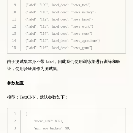
9
{
"label"
:
"109"
,
"label_desc"
:
"news_tech"
}
10
{
"label"
:
"110"
,
"label_desc"
:
"news_military"
}
11
{
"label"
:
"112"
,
"label_desc"
:
"news_travel"
}
12
{
"label"
:
"113"
,
"label_desc"
:
"news_world"
}
13
{
"label"
:
"114"
,
"label_desc"
:
"news_stock"
}
14
{
"label"
:
"115"
,
"label_desc"
:
"news_agriculture"
}
15
{
"label"
:
"116"
,
"label_desc"
:
"news_game"
}
由于测试集本身不带 label，因此我们使用训练集进行训练和验
证，使用验证集作为测试集。
参数配置
模型：TextCNN，默认参数如下：
1
{
2
"vocab_size"
:
8021
,
3
"num_oov_buckets"
:
99
,