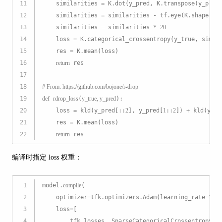
11
    similarities = K.dot(y_pred, K.transpose(y_pred
12
    similarities = similarities - tf.eye(K.shape(y_
13
    similarities = similarities * 
20
14
    loss = K.categorical_crossentropy(y_true, simil
15
    res = K.mean(loss)
16
return
 res
17
18
# From: https://github.com/bojone/r-drop
19
def
rdrop_loss
(
y_true, y_pred
):
20
    loss = kld(y_pred[::
2
], y_pred[
1
::
2
]) + kld(y_pr
21
    res = K.mean(loss)
22
return
 res
编译时指定 loss 权重：
1
model.
compile
(
2
    optimizer=tfk.optimizers.Adam(learning_rate=
1e-3
3
    loss=[
4
        tfk.losses. SparseCategoricalCrossentropy(f