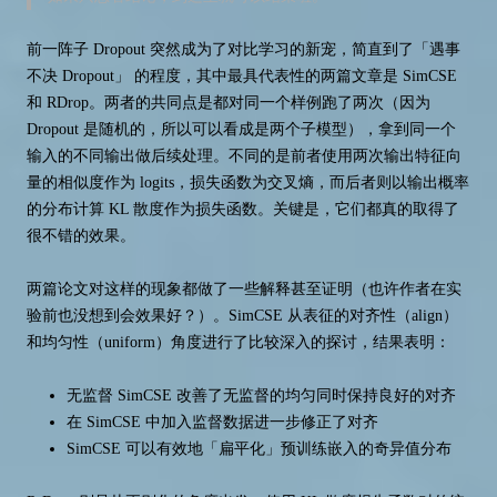
前一阵子 Dropout 突然成为了对比学习的新宠，简直到了「遇事
不决 Dropout」 的程度，其中最具代表性的两篇文章是 SimCSE
和 RDrop。两者的共同点是都对同一个样例跑了两次（因为
Dropout 是随机的，所以可以看成是两个子模型），拿到同一个
输入的不同输出做后续处理。不同的是前者使用两次输出特征向
量的相似度作为 logits，损失函数为交叉熵，而后者则以输出概率
的分布计算 KL 散度作为损失函数。关键是，它们都真的取得了
很不错的效果。
两篇论文对这样的现象都做了一些解释甚至证明（也许作者在实
验前也没想到会效果好？）。SimCSE 从表征的对齐性（align）
和均匀性（uniform）角度进行了比较深入的探讨，结果表明：
无监督 SimCSE 改善了无监督的均匀同时保持良好的对齐
在 SimCSE 中加入监督数据进一步修正了对齐
SimCSE 可以有效地「扁平化」预训练嵌入的奇异值分布