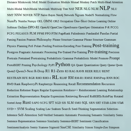
Distance
Minkowski
MoE
Model Evaluation
Module
Monad
Monkey Patch
Multi-Head Attention
NLP
NER
NLG
Multi-Modal
MultiModal
Multitask
Multiway Tree
NAT
NLM
NLU
NNW
NMT
NOVER
NTP
Naive Bayes
Neo4j
Network
Ngram
NodeJS
Normalizing Flow
OMNI
NumPy
Numba
Numpy
OEL
ORZ
Occupation
One-Shot
Online Learning
Online
Softmax
Online-DPO-R1
OpenAI
OpenClaw
OpenSource
OpenSpec
Orientation
P-R
PCCG
PCFG
PEGASUS
PLM
PPMI
PPO
PTM
PageRank
Palindromic
Pandarallel
Pandas
Partial
Parsing
Passion
Pearson
Philosophy
Phrase Structure Grammar
Phrase Structure Grammars
Post-training
Physics
Planning
PoS
Polars
Pooling
Position-Encoding
Post-Training
Pre-training
Postgres
Pragmatic Automatic Processing
Pre-Trained
Pre-Training
Precision
Prompt
Pretrain
Pretrained
Pretraining
Probabilistic Grammar
Probabilistic Model
Promote
Python
ProtoBERT
Pruning
Psychology
PyPI
QA
Quant
Quantization
Query
Queue
Qwen
R1
R1-Zero
Qwen3
Qwen3-Next
R-Drop
R3
RAG
RAVR
REER
RELU
RENT
RL
RM
RESTRAIN
RFE
RGR
RHO
RHO-1
RLHF
RM-R1
RMSE
RMSProp
RNN
ROC
Recommendation
RWD
Rank
RaspberryPi
Raspberrypi
Reasoning
Recall
Recursion
Reduction
Reformer
Regex
Regular Expression
Reinforce++
Reinforcement Learning
Relationship
Extraction
Representation
Reqular Expressions
Retrieving
Reward
RoBERTa
RolePlay
Rotated
Rust
Sorted Array
SAPO
SCFG
SFT
SGD
SIS
SLM
SMO
SQL
SRN
SRT
STAR-LDM
STaR
SVD++
SVM
Scaling
Scaling Law
Seaborn
Search
Seed-Thinking
Segmentation
Selection-
Self-Attention
Inference
Self-Verified
Semantic Automatic Processing
Semantic Similarity
Senta
Sentence Representation
Sentence Similarity
Sentence-BERT
Sentiment Classification
SentimentAnalysis
Sentry
Siamese
Sigmoid
SimCSE
Similarity
Simon
Simple-Zoo
Simpson