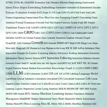
ETTRL
EVOL-RL
EXAONE
Economics
Edit Distance
Efficient-DeepLearning
Elasticsearch
Embedding
Electra
Elixir
Ellipsis
Embeddings
Embodied
Embodied AI
EmbodiedAI
Encoder
Entropy
Evaluation
Eventlet
ExT5
Exam
F1
FD Leak
FDW
FLAN
FSM
Faith
FastCuRL
Few-Shot
Feature Engineering
Feature-based
Few-shot Prompting
FiberPO
Fine-tuning
Flash-
Formal Grammars
Attention
Forward
Full-Text-Search
Function Syntax
Funk MF
Funnel
Transformer
Future
GAE
GAGPO
GBTD
GELU
GFT
GLU
GMPO
GP
GPT-1
GPT-2
GPT-3
GRPO
GSPO
GPT3
GPU
GRM
GRU
GSG
GTPO
GTPO-S
Gan
Garden-path
Gated
DeltaNet
GiGPO
Git
Global Pointer
Glow
Graceful Shutdown
Gradient Descent
Graph
Growth
GraphQL
Grid Grammar
H2O-Danube
HMM
HPT
Hard-SVM
Hinge Loss
Hope
Host-only
HuggingLLM
Human-in-Loop
Human-in-the-Loop
IDE
IE
IQR
IcePop
Imbalance Data
Inference Scaling
Impossible-Triangle
In-Context Learning
Industry
Information Extraction
Instruction Following
Information Theory
Instruct
InstructGPT
Instruction Inference
Intuitor
KL
Isolation Forest
ItemCF
Jaccard
Java
Jax
Job
Jupyter
JustGRPO
K2
KAT
KKT
KS
Kernel
LIMO
Kernel Function
Kernel Method
Keyword
Kimi
Knowledge Graph
L1
LCPO
LIMD
LLM
LM
LIMR
LLM-Colosseum
LLaDA
LOF
LR
LSTM
Labeling
Language Model
Life
LayerNorm
Lexical Semantics
Lexicalism
Lexicalized CFG
Lexicalized Grammars
Linear
Algebra
Linear Sturcture
Linked List
LinkedList
Linux
Listen
Llama
LoRA
LoRA-XS Real-time
Learning
Logistic Regression
Lucene
Luong Attention
MDLM
MEMM
MF
MIO
MM Fusion
Machine Learning
MTL
MOPD
MR-Search
Machine
Machine Translation
Manacher
Managemnt
MarkBERT
Markov
Materialized Views
Math
Matplotlib
Matrix Factorization
Median
MemAPO
Meta Learning
Meta RL
Metric
MiCA
MiMo
MiniMax
Minimum Edit