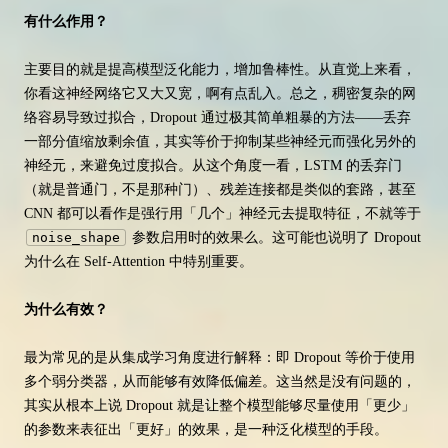
有什么作用？
主要目的就是提高模型泛化能力，增加鲁棒性。从直觉上来看，
你看这神经网络它又大又宽，啊有点乱入。总之，稠密复杂的网
络容易导致过拟合，Dropout 通过极其简单粗暴的方法——丢弃
一部分值缩放剩余值，其实等价于抑制某些神经元而强化另外的
神经元，来避免过度拟合。从这个角度一看，LSTM 的丢弃门
（就是普通门，不是那种门）、残差连接都是类似的套路，甚至
CNN 都可以看作是强行用「几个」神经元去提取特征，不就等于
noise_shape
参数启用时的效果么。这可能也说明了 Dropout
为什么在 Self-Attention 中特别重要。
为什么有效？
最为常见的是从集成学习角度进行解释：即 Dropout 等价于使用
多个弱分类器，从而能够有效降低偏差。这当然是没有问题的，
其实从根本上说 Dropout 就是让整个模型能够尽量使用「更少」
的参数来表征出「更好」的效果，是一种泛化模型的手段。