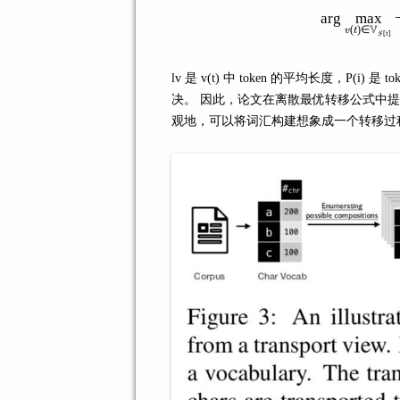
ar
g
max
V
(
)
∈
v
t
[
]
S
t
lv 是 v(t) 中 token 的平均长度，P(
决。 因此，论文在离散最优转移公式中提出
观地，可以将词汇构建想象成一个转移过程，将字