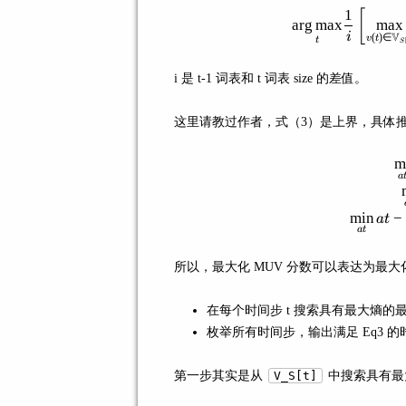
1
[
ar
g
max
max
i
V
(
)
∈
v
t
t
S
i 是 t-1 词表和 t 词表 size 的差值。
这里请教过作者，式（3）是上界，具体
m
a
min
−
a
t
a
t
所以，最大化 MUV 分数可以表达为最
在每个时间步 t 搜索具有最大熵的
枚举所有时间步，输出满足 Eq3 
第一步其实是从
V_S[t]
中搜索具有最大