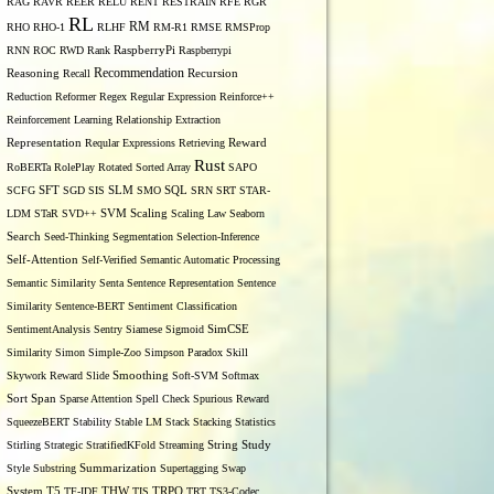
RAG
RAVR
REER
RELU
RENT
RESTRAIN
RFE
RGR
)}} \sum_{i \in v(t)} P(i) \log P(i) \quad (4)
RL
RM
RHO
RHO-1
RLHF
RM-R1
RMSE
RMSProp
RNN
ROC
RWD
Rank
RaspberryPi
Raspberrypi
Recommendation
Reasoning
Recall
Recursion
Reduction
Reformer
Regex
Regular Expression
Reinforce++
Reinforcement Learning
Relationship Extraction
Representation
Reqular Expressions
Retrieving
Reward
Rust
RoBERTa
RolePlay
Rotated Sorted Array
SAPO
SCFG
SFT
SGD
SIS
SLM
SMO
SQL
SRN
SRT
STAR-
LDM
STaR
SVD++
SVM
Scaling
Scaling Law
Seaborn
Search
Seed-Thinking
Segmentation
Selection-Inference
Self-Attention
Self-Verified
Semantic Automatic Processing
Semantic Similarity
Senta
Sentence Representation
Sentence
Similarity
Sentence-BERT
Sentiment Classification
SentimentAnalysis
Sentry
Siamese
Sigmoid
SimCSE
Similarity
Simon
Simple-Zoo
Simpson Paradox
Skill
Skywork Reward
Slide
Smoothing
Soft-SVM
Softmax
Span
Sort
Sparse Attention
Spell Check
Spurious Reward
SqueezeBERT
Stability
Stable LM
Stack
Stacking
Statistics
Stirling
Strategic
StratifiedKFold
Streaming
String
Study
Style
Substring
Summarization
Supertagging
Swap
THW
System
T5
TF-IDF
TIS
TRPO
TRT
TS3-Codec