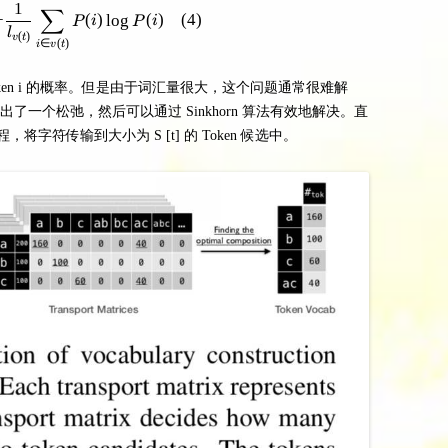
1
∑
\arg \max_{v(t) \in \mathbb{V}_{S[t]}} - \frac{1}{l_{v(t
−
(
)
lo
g
(
)
(
4
)
P
i
P
i
l
(
)
v
t
∈
(
)
i
v
t
i) 是 token i 的概率。但是由于词汇量很大，这个问题通常很难解
了一个松弛，然后可以通过 Sinkhorn 算法有效地解决。直
符传输到大小为 S [t] 的 Token 候选中。