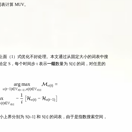
表计算 MUV。
上面（1）式优化不好处理。本文通过从固定大小的词表中搜
 S，每个时间步 t 表示
一组
数量为 S[t] 的词，对任意的
：
ar
g
max
=
\begin{aligned} \underset{v(t-1) \in \mathbb{V}_{S[t-
M
(
)
v
t
V
V
(
−
1
)
∈
,
(
)
∈
v
t
v
t
[
−
1
]
[
]
S
t
S
t
1
ax
−
−
[
]
H
H
(
)
(
−
1
)
v
t
v
t
i
V
(
)
∈
v
t
[
]
S
t
上界分别为 S[t-1] 和 S[t] 的词表，由于是指数搜索空间，