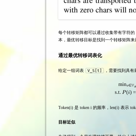
每个转移矩阵都可以通过收集带有字符的 
本，最优转移目标是找到一个转移矩阵来
通过最优转移词表化
给定一组词表
V_S[t]
，需要找到具有最
min
V
∈
v
s.t.
(
)
P
i
Token(i) 是 token i 的频率，len(i) 表示 t
目标近似