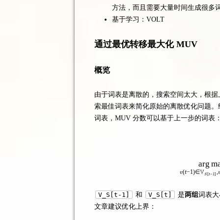
方法，而且需要大量时间生成很多词
基于学习：VOLT
通过最优转移最大化 MUV
概览
由于词表是离散的，搜索空间太大，根据
索最佳词表来简化原始的离散优化问题。给定
词表，MUV 分数可以基于上一步的词表
ar
g
m
V
(
−
1
)
∈
,
v
t
[
−
1
]
S
t
V_S[t-1]
和
V_S[t]
是
两组
词表大小
文章建议优化上界：