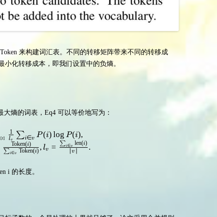
Token 来构建词汇表。不同的转移矩阵带来不同的转移成
最小化转移成本，即我们设置中的负熵。
大熵的词表，Eq4 可以等价地写为：
1
(
)
lo
g
(
)
,
\begin{array}{c} \min _{v \in \mathbb{V}_{\boldsymbol{
∑
P
i
P
i
∈
[
]
i
v
l
S
t
v
len
(
)
∑
Token
(
)
i
i
=
,
=
.
∈
l
i
v
v
Token
(
)
∣
∣
∑
i
v
∈
i
v
oken i 的长度。