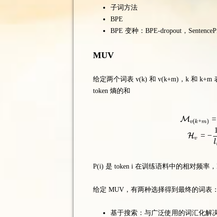
子词方法
BPE
BPE 变种：BPE-dropout，SentencePi
MUV
给定两个词表 v(k) 和 v(k+m)，k 和 k
token 熵的和
=
M
(
+
)
v
k
m
=
−
H
v
l
P(i) 是 token i 在训练语料中的相对频率，
给定 MUV，有两种选择得到最终的词表
基于搜索：与广泛使用的词汇化解决