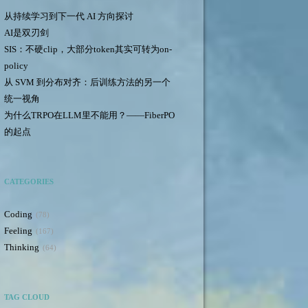
从持续学习到下一代 AI 方向探讨
AI是双刃剑
SIS：不硬clip，大部分token其实可转为on-
policy
从 SVM 到分布对齐：后训练方法的另一个
统一视角
为什么TRPO在LLM里不能用？——FiberPO
的起点
CATEGORIES
Coding
78
Feeling
167
Thinking
64
TAG CLOUD