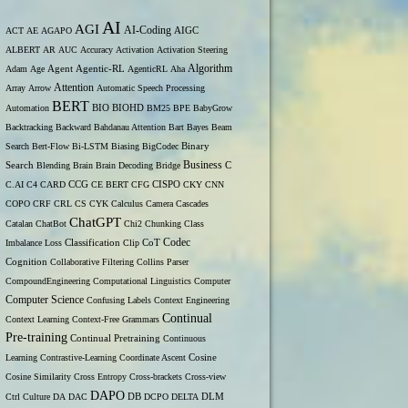
AI
AGI
AI-Coding
ACT
AE
AGAPO
AIGC
ALBERT
AR
AUC
Accuracy
Activation
Activation Steering
Algorithm
Agent
Adam
Age
Agentic-RL
AgenticRL
Aha
Attention
Array
Arrow
Automatic Speech Processing
BERT
Automation
BIO
BIOHD
BM25
BPE
BabyGrow
Backtracking
Backward
Bahdanau Attention
Bart
Bayes
Beam
Binary
Search
Bert-Flow
Bi-LSTM
Biasing
BigCodec
Search
Business
Blending
Brain
Brain Decoding
Bridge
C
C.AI
C4
CARD
CCG
CE BERT
CFG
CISPO
CKY
CNN
COPO
CRF
CRL
CS
CYK
Calculus
Camera
Cascades
ChatGPT
Catalan
ChatBot
Chi2
Chunking
Class
Codec
Imbalance Loss
Classification
Clip
CoT
Cognition
Collaborative Filtering
Collins Parser
CompoundEngineering
Computational Linguistics
Computer
Computer Science
Confusing Labels
Context Engineering
Continual
Context Learning
Context-Free Grammars
Pre-training
Continual Pretraining
Continuous
Learning
Contrastive-Learning
Coordinate Ascent
Cosine
Cosine Similarity
Cross Entropy
Cross-brackets
Cross-view
DAPO
Ctrl
Culture
DA
DAC
DB
DCPO
DELTA
DLM