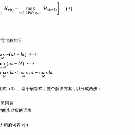
]
\underset{t}{\arg \max } \frac{1}{i}\left[\max _{v(t)
−
max
(
3
)
H
H
(
)
(
−
1
)
v
t
v
t
V
(
−
1
)
∈
v
t
[
]
[
−
1
]
t
S
t
推导过程如下：
ax
−
(
−
\max_{at, bt} - (at - bt) \iff \\ \min_{at,bt} (at-bt) \iff
)
⟺
a
t
b
t
,
t
b
t
min
(
−
)
⟺
a
t
b
t
,
a
t
b
t
max
≤
max
−
max
b
t
a
t
b
t
a
t
b
t
b
t
大化式（3）。基于该等式，整个解决方案可以分成两步：
最优词表
的时间步对应的词表
熵的词表 v(t)：