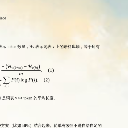
ece
+m 表示 token 数量，Hv 表示词表 v 上的语料库熵，等于所有
−
−
\mathcal{M}_{v(k+m)}=\frac{-\left(\mathcal{H}_{v(k+m)
(
)
H
H
(
+
)
(
)
v
k
m
v
k
,
(
1
)
m
1
∑
(
)
lo
g
(
)
,
(
2
)
P
i
P
i
v
∈
i
v
l 是词表 v 中 token 的平均长度。
：
方案（比如 BPE）结合起来。简单有效但不是自给自足的