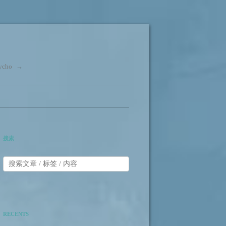
cho
→
搜索
RECENTS