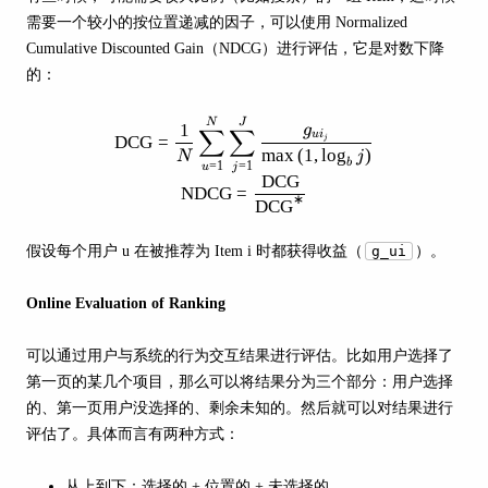
需要一个较小的按位置递减的因子，可以使用 Normalized
Cumulative Discounted Gain（NDCG）进行评估，它是对数下降
的：
\mathrm{DCG}=\frac{1}{N} \su
N
J
1
g
∑
∑
u
i
DCG
=
j
max
(
1
,
lo
g
)
N
j
b
=
1
=
1
u
j
DCG
NDCG
=
∗
DCG
假设每个用户 u 在被推荐为 Item i 时都获得收益（
g_ui
）。
Online Evaluation of Ranking
可以通过用户与系统的行为交互结果进行评估。比如用户选择了
第一页的某几个项目，那么可以将结果分为三个部分：用户选择
的、第一页用户没选择的、剩余未知的。然后就可以对结果进行
评估了。具体而言有两种方式：
从上到下：选择的 + 位置的 + 未选择的