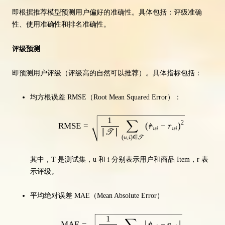
即根据推荐模型预测用户偏好的准确性。具体包括：评级准确
性、使用准确性和排名准确性。
评级预测
即预测用户评级（评级高的自然可以推荐）。具体指标包括：
均方根误差 RMSE（Root Mean Squared Error）：
1
\mathrm{RMSE}=\sqrt{\frac{1}
∑
2
RMSE
=
(
^
−
)
r
r
u
i
u
i
∣
∣
T
(
,
)
∈
T
u
i
其中，T 是测试集，u 和 i 分别表示用户和商品 Item，r 表
示评级。
平均绝对误差 MAE（Mean Absolute Error）
1
\mathrm{MAE}=\sqrt{\frac{1}{
MAE
=
∣
^
−
∣