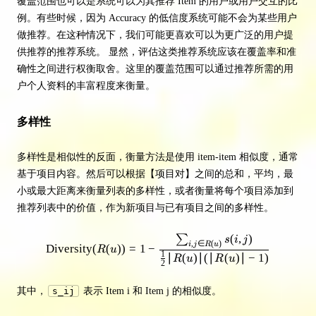
覆盖范围也可以是系统可以为其推荐 Item 的用户或用户交互的比
例。有些时候，因为 Accuracy 的低信度系统可能不会为某些用户
做推荐。在这种情况下，我们可能更喜欢可以为更广泛的用户提
供推荐的推荐系统。 显然，评估这类推荐系统应该在覆盖率和准
确性之间进行权衡取舍。这里的覆盖范围可以通过推荐所需的用
户个人资料的丰富程度来衡量。
多样性
多样性是相似性的反面，衡量方法是使用 item-item 相似度，通常
基于项目内容。然后可以根据【项目对】之间的总和，平均，最
小或最大距离来衡量列表的多样性，或者衡量将每个项目添加到
推荐列表中的价值，作为新项目与已有项目之间的多样性。
(
,
)
∑
\mathrm{Diversity}(R(u)) = 1 - \
s
i
j
,
∈
(
)
i
j
R
u
Diversity
(
(
))
=
1
−
R
u
1
∣
(
)
∣
(
∣
(
)
∣
−
1
)
R
u
R
u
2
其中，
s_ij
表示 Item i 和 Item j 的相似度。