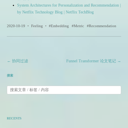
System Architectures for Personalization and Recommendation |
by Netflix Technology Blog | Netflix TechBlog
2020-10-19
•
Feeling
•
Embedding
Metric
Recommendation
文章导航
←
协同过滤
Funnel Transformer 论文笔记
→
搜索
RECENTS