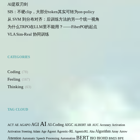
AI是双刃剑
SIS：不硬clip，大部分token其实可转为on-policy
从 SVM 到分布对齐：后训练方法的另一个统一视角
为什么TRPO在LLM里不能用？——FiberPO的起点
VLA Sim-Real 协同训练
CATEGORIES
Coding
78
Feeling
167
Thinking
63
TAG CLOUD
AI
AGI
AI-Coding
ACT
AE
AGAPO
AIGC
ALBERT
AR
AUC
Accuracy
Activation
Algorithm
Activation Steering
Adam
Age
Agent
Agentic-RL
AgenticRL
Aha
Array
Arrow
BERT
Attention
Automatic Speech Processing
Automation
BIO
BIOHD
BM25
BPE