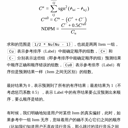
ij
∑
2
=
sgn
(
^
−
^
)
s
C
r
r
u
i
u
j
ij
0
+
−
=
−
+
u
u
(
)
C
C
C
C
−
0
+
0.5
u
C
C
NDPM
=
C
u
求和的范围是
1/2 * Nu(Nu - 1)
，也就是两两 Item 一组，
Cu
表示参考排序（Label）中能确定顺序的组数，
C+
和
C-
分别表示这些组（即参考排序中能确定顺序的组）预测结果
中顺序正确和顺序错误的组数，
Cu0
表示参考排序（Label）有
序但是预测结果一样（Item 之间无区别）的组数。
最好结果为 0，表示预测到了所有的有序结果；最差结果为 1（不
考虑惩罚系数 0.5），表示 Label 中的有序结果要么没预测出来顺
序，要么顺序是错的。
有时候，我们明确地知道用户对某些 Item 的真实偏好，此时，如
果参考中一组 Item 无序，意味着用户的确不关心它们之间的顺序
（比如我们知道用户不喜欢流行音乐，那么跳过的流行音乐之间