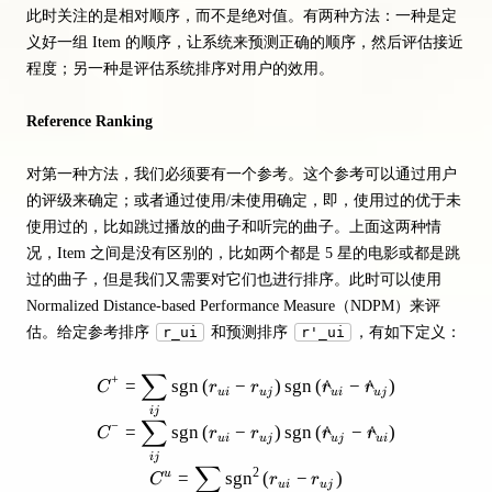
此时关注的是相对顺序，而不是绝对值。有两种方法：一种是定
义好一组 Item 的顺序，让系统来预测正确的顺序，然后评估接近
程度；另一种是评估系统排序对用户的效用。
Reference Ranking
对第一种方法，我们必须要有一个参考。这个参考可以通过用户
的评级来确定；或者通过使用/未使用确定，即，使用过的优于未
使用过的，比如跳过播放的曲子和听完的曲子。上面这两种情
况，Item 之间是没有区别的，比如两个都是 5 星的电影或都是跳
过的曲子，但是我们又需要对它们也进行排序。此时可以使用
Normalized Distance-based Performance Measure（NDPM）来评
估。给定参考排序
r_ui
和预测排序
r'_ui
，有如下定义：
∑
C^{+}=\sum_{i j} \operatorname
+
=
sgn
(
−
)
sgn
(
^
−
^
)
C
r
r
r
r
u
i
u
j
u
i
u
j
ij
∑
−
=
sgn
(
−
)
sgn
(
^
−
^
)
C
r
r
r
r
u
i
u
j
u
j
u
i
ij
∑
2
=
sgn
(
−
)
u
C
r
r
u
i
u
j