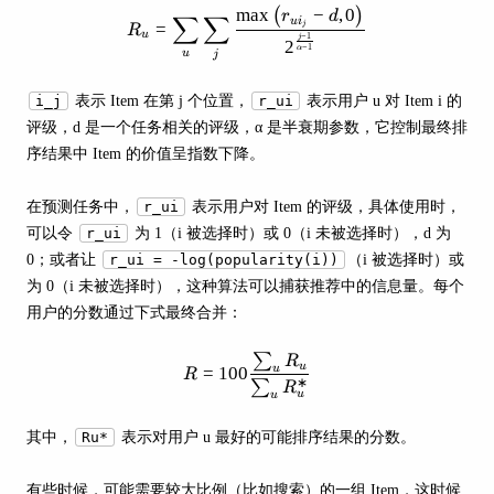
max
−
,
0
R_{u}=\sum_{u} \sum_{j} \frac{
(
)
r
d
∑
∑
u
i
=
j
R
u
−
1
j
2
−
1
α
u
j
i_j
表示 Item 在第 j 个位置，
r_ui
表示用户 u 对 Item i 的
评级，d 是一个任务相关的评级，α 是半衰期参数，它控制最终排
序结果中 Item 的价值呈指数下降。
在预测任务中，
r_ui
表示用户对 Item 的评级，具体使用时，
可以令
r_ui
为 1（i 被选择时）或 0（i 未被选择时），d 为
0；或者让
r_ui = -log(popularity(i))
（i 被选择时）或
为 0（i 未被选择时），这种算法可以捕获推荐中的信息量。每个
用户的分数通过下式最终合并：
∑
R=100 \frac{\sum_{u} R_{u}}
R
u
=
100
u
R
∗
∑
R
u
u
其中，
Ru*
表示对用户 u 最好的可能排序结果的分数。
有些时候，可能需要较大比例（比如搜索）的一组 Item，这时候