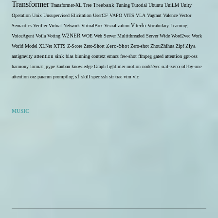
Transformer
Transformer-XL
Tree
Treebank
Tuning
Tutorial
Ubuntu
UniLM
Unity
Operation
Unix
Unsupervised Elicitation
UserCF
VAPO
VITS
VLA
Vagrant
Valence
Vector
Semantics
Verifier
Virtual Network
VirtualBox
Visualization
Viterbi
Vocabulary Learning
W2NER
VoiceAgent
Voila
Voting
WOE
Web Server Multithreaded Server
Wide
Word2vec
Work
Zero-Shot
World Model
XLNet
XTTS
Z-Score
Zero-Short
Zero-shot
ZhouZhihua
Zipf
Ziya
antigravity
attention sink
bias
binning
context
emacs
few-shot
ffmpeg
gated attention
gpt-oss
harmony format
jpype
kanban
knowledge Graph
lightinfer
motion
node2vec
oat-zero
off-by-one
s1
attention
orz
pararun
promptlog
skill
spec
ssh
str
trae
vim
vlc
MUSIC