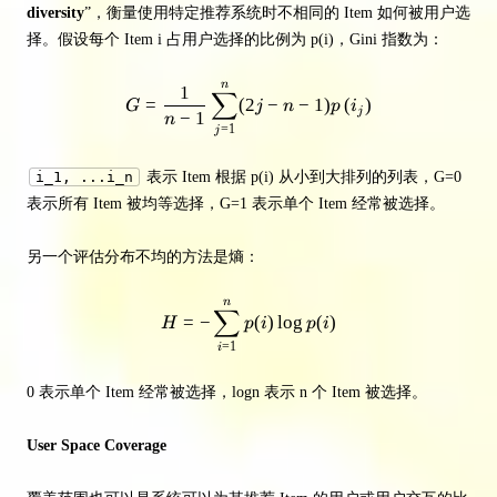
diversity
”，衡量使用特定推荐系统时不相同的 Item 如何被用户选
择。假设每个 Item i 占用户选择的比例为 p(i)，Gini 指数为：
n
G=\frac{1}{n-1} \sum_{j=1}^{n}
1
∑
=
(
2
−
−
1
)
(
)
G
j
n
p
i
j
−
1
n
=
1
j
i_1, ...i_n
表示 Item 根据 p(i) 从小到大排列的列表，G=0
表示所有 Item 被均等选择，G=1 表示单个 Item 经常被选择。
另一个评估分布不均的方法是熵：
n
H=-\sum_{i=1}^{n} p(i) \log p(
∑
=
−
(
)
lo
g
(
)
H
p
i
p
i
=
1
i
0 表示单个 Item 经常被选择，logn 表示 n 个 Item 被选择。
User Space Coverage