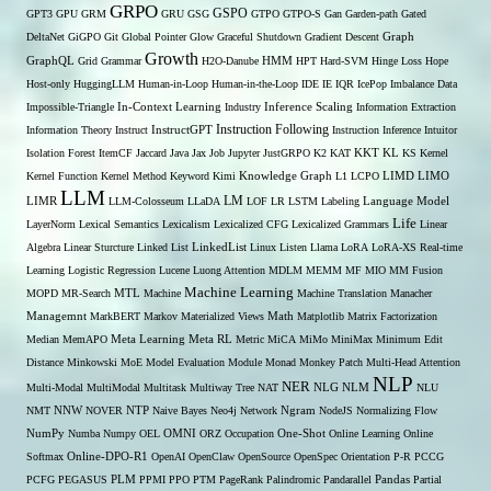
GRPO
GSPO
GPT3
GPU
GRM
GRU
GSG
GTPO
GTPO-S
Gan
Garden-path
Gated
DeltaNet
GiGPO
Git
Global Pointer
Glow
Graceful Shutdown
Gradient Descent
Graph
Growth
GraphQL
Grid Grammar
H2O-Danube
HMM
HPT
Hard-SVM
Hinge Loss
Hope
Host-only
HuggingLLM
Human-in-Loop
Human-in-the-Loop
IDE
IE
IQR
IcePop
Imbalance Data
Inference Scaling
Impossible-Triangle
In-Context Learning
Industry
Information Extraction
Instruction Following
Information Theory
Instruct
InstructGPT
Instruction Inference
Intuitor
KL
Isolation Forest
ItemCF
Jaccard
Java
Jax
Job
Jupyter
JustGRPO
K2
KAT
KKT
KS
Kernel
LIMO
Kernel Function
Kernel Method
Keyword
Kimi
Knowledge Graph
L1
LCPO
LIMD
LLM
LM
LIMR
LLM-Colosseum
LLaDA
LOF
LR
LSTM
Labeling
Language Model
Life
LayerNorm
Lexical Semantics
Lexicalism
Lexicalized CFG
Lexicalized Grammars
Linear
Algebra
Linear Sturcture
Linked List
LinkedList
Linux
Listen
Llama
LoRA
LoRA-XS Real-time
Learning
Logistic Regression
Lucene
Luong Attention
MDLM
MEMM
MF
MIO
MM Fusion
Machine Learning
MTL
MOPD
MR-Search
Machine
Machine Translation
Manacher
Managemnt
MarkBERT
Markov
Materialized Views
Math
Matplotlib
Matrix Factorization
Median
MemAPO
Meta Learning
Meta RL
Metric
MiCA
MiMo
MiniMax
Minimum Edit
Distance
Minkowski
MoE
Model Evaluation
Module
Monad
Monkey Patch
Multi-Head Attention
NLP
NER
NLG
Multi-Modal
MultiModal
Multitask
Multiway Tree
NAT
NLM
NLU
NNW
NMT
NOVER
NTP
Naive Bayes
Neo4j
Network
Ngram
NodeJS
Normalizing Flow
OMNI
NumPy
Numba
Numpy
OEL
ORZ
Occupation
One-Shot
Online Learning
Online
Softmax
Online-DPO-R1
OpenAI
OpenClaw
OpenSource
OpenSpec
Orientation
P-R
PCCG
PCFG
PEGASUS
PLM
PPMI
PPO
PTM
PageRank
Palindromic
Pandarallel
Pandas
Partial