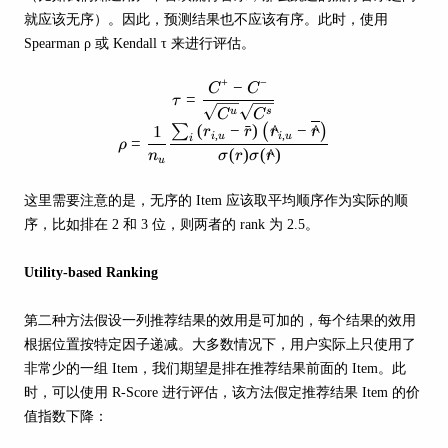
就应该无序）。因此，预测结果也不应该有序。此时，使用
Spearman ρ 或 Kendall τ 来进行评估。
+
−
−
\tau=\frac{C^{+}-C^{-}}{\sqrt{C
C
C
=
τ
u
s
C
C
(
−
ˉ
)
^
−
^
∑
(
)
1
r
r
r
r
,
,
i
u
i
u
i
=
ρ
(
)
(
^
)
n
σ
r
σ
r
u
这里需要注意的是，无序的 Item 应该取平均顺序作为实际的顺
序，比如排在 2 和 3 位，则两者的 rank 为 2.5。
Utility-based Ranking
第二种方法假设一列推荐结果的效用是可加的，每个结果的效用
根据位置按特定因子递减。大多数情况下，用户实际上只使用了
非常少的一组 Item，我们期望是排在推荐结果前面的 Item。此
时，可以使用 R-Score 进行评估，该方法假定推荐结果 Item 的价
值指数下降：