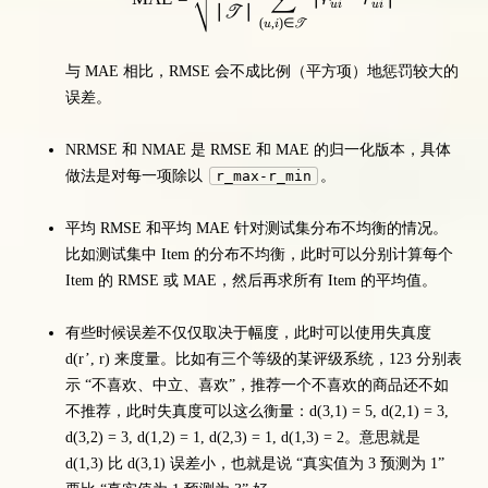
∑
r
r
u
i
u
i
∣
∣
T
(
,
)
∈
T
u
i
与 MAE 相比，RMSE 会不成比例（平方项）地惩罚较大的
误差。
NRMSE 和 NMAE 是 RMSE 和 MAE 的归一化版本，具体
做法是对每一项除以
r_max-r_min
。
平均 RMSE 和平均 MAE 针对测试集分布不均衡的情况。
比如测试集中 Item 的分布不均衡，此时可以分别计算每个
Item 的 RMSE 或 MAE，然后再求所有 Item 的平均值。
有些时候误差不仅仅取决于幅度，此时可以使用失真度
d(r’, r) 来度量。比如有三个等级的某评级系统，123 分别表
示 “不喜欢、中立、喜欢”，推荐一个不喜欢的商品还不如
不推荐，此时失真度可以这么衡量：d(3,1) = 5, d(2,1) = 3,
d(3,2) = 3, d(1,2) = 1, d(2,3) = 1, d(1,3) = 2。意思就是
d(1,3) 比 d(3,1) 误差小，也就是说 “真实值为 3 预测为 1”