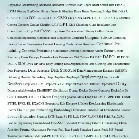
BabyGrow
Backtracking
Backward
Bahdanau Attention
Bart
Bayes
Beam Search
Bert-Flow
Bi-
Binary Search
Business
LSTM
Biasing
BigCodec
Blending
Brain
Brain Decoding
Bridge
C
C.AI
C4
CARD
CCG
CE BERT
CFG
CISPO
CKY
CNN
COPO
CRF
CRL
CS
CYK
Calculus
ChatGPT
Camera
Cascades
Catalan
ChatBot
Chi2
Chunking
Class Imbalance Loss
Codec
Classification
Clip
CoT
Cognition
Collaborative Filtering
Collins Parser
Computer Science
CompoundEngineering
Computational Linguistics
Computer
Confusing
Continual Pre-
Labels
Context Engineering
Context Learning
Context-Free Grammars
training
Continual Pretraining
Contrastive-Learning
Coordinate Ascent
Cosine
Cosine
DAPO
Similarity
Cross Entropy
Cross-brackets
Cross-view
Ctrl
Culture
DA
DAC
DB
DCPO
DELTA
DLM
DNN
DP
DPO
Daily
Darling
Data Augmentation
Data Clearing
Data Enhancement
Data Structure
Data Science
Data Preprocess
DataManagement
Database
DeBERTa
DeepLearning
Debiasing
Decoder
Decoding
Deep
DeepGen
DeepGraph
DeepScaleR
Diary
DeepSeek
DeepSeek-GRM
DeepSeek-V3.2
DeepSeekMath-V2
DeltaNet
Dependence
Disentangled Attention
DistilBERT
Distillation
Django
Docker
Docker-Compose
Dockerfile
Dr
GRPO
DrDAPO
DrGRPO
Dream
Dropout
Dynamic-Mask
EDA
EM
EMD
EMPO
ERL
ERNIE
ETTRL
EVOL-RL
EXAONE
Economics
Edit Distance
Efficient-DeepLearning
Elasticsearch
Embedding
Electra
Elixir
Ellipsis
Embeddings
Embodied
Embodied AI
EmbodiedAI
Encoder
Entropy
Evaluation
Eventlet
ExT5
Exam
F1
FD Leak
FDW
FLAN
FSM
Faith
FastCuRL
Few-Shot
Feature Engineering
Feature-based
Few-shot Prompting
FiberPO
Fine-tuning
Flash-
Formal Grammars
Attention
Forward
Full-Text-Search
Function Syntax
Funk MF
Funnel
Transformer
Future
GAE
GAGPO
GBTD
GELU
GFT
GLU
GMPO
GP
GPT-1
GPT-2
GPT-3