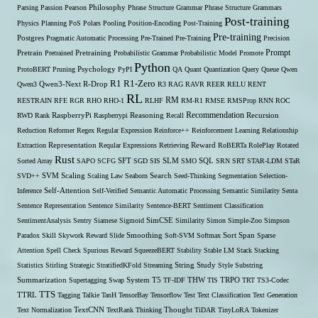
Parsing
Passion
Pearson
Philosophy
Phrase Structure Grammar
Phrase Structure Grammars
Post-training
Physics
Planning
PoS
Polars
Pooling
Position-Encoding
Post-Training
Pre-training
Postgres
Pragmatic Automatic Processing
Pre-Trained
Pre-Training
Precision
Prompt
Pretrain
Pretrained
Pretraining
Probabilistic Grammar
Probabilistic Model
Promote
Python
ProtoBERT
Pruning
Psychology
PyPI
QA
Quant
Quantization
Query
Queue
Qwen
R1
R1-Zero
Qwen3
Qwen3-Next
R-Drop
R3
RAG
RAVR
REER
RELU
RENT
RL
RM
RESTRAIN
RFE
RGR
RHO
RHO-1
RLHF
RM-R1
RMSE
RMSProp
RNN
ROC
Recommendation
RWD
Rank
RaspberryPi
Raspberrypi
Reasoning
Recall
Recursion
Reduction
Reformer
Regex
Regular Expression
Reinforce++
Reinforcement Learning
Relationship
Extraction
Representation
Reqular Expressions
Retrieving
Reward
RoBERTa
RolePlay
Rotated
Rust
Sorted Array
SAPO
SCFG
SFT
SGD
SIS
SLM
SMO
SQL
SRN
SRT
STAR-LDM
STaR
SVD++
SVM
Scaling
Scaling Law
Seaborn
Search
Seed-Thinking
Segmentation
Selection-
Self-Attention
Inference
Self-Verified
Semantic Automatic Processing
Semantic Similarity
Senta
Sentence Representation
Sentence Similarity
Sentence-BERT
Sentiment Classification
SentimentAnalysis
Sentry
Siamese
Sigmoid
SimCSE
Similarity
Simon
Simple-Zoo
Simpson
Span
Paradox
Skill
Skywork Reward
Slide
Smoothing
Soft-SVM
Softmax
Sort
Sparse
Attention
Spell Check
Spurious Reward
SqueezeBERT
Stability
Stable LM
Stack
Stacking
Statistics
Stirling
Strategic
StratifiedKFold
Streaming
String
Study
Style
Substring
THW
Summarization
Supertagging
Swap
System
T5
TF-IDF
TIS
TRPO
TRT
TS3-Codec
TTS
TTRL
Tagging
Talkie
TanH
TensorBay
Tensorflow
Test
Text Classification
Text Generation
Text Normalization
TextCNN
TextRank
Thinking
Thought
TiDAR
TinyLoRA
Tokenizer