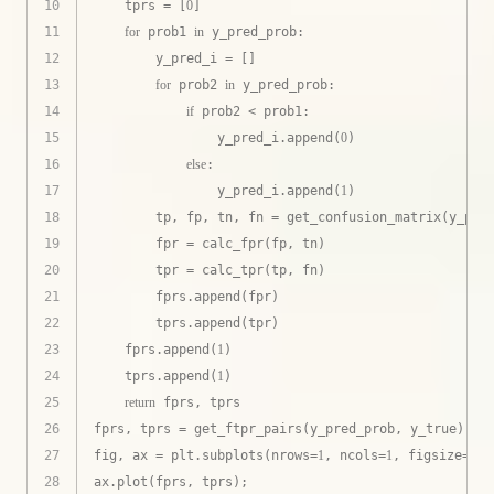
10
    tprs = [
0
]
11
for
 prob1 
in
 y_pred_prob:
12
        y_pred_i = []
13
for
 prob2 
in
 y_pred_prob:
14
if
 prob2 < prob1:
15
                y_pred_i.append(
0
)
16
else
:
17
                y_pred_i.append(
1
)
18
        tp, fp, tn, fn = get_confusion_matrix(y_pre
19
        fpr = calc_fpr(fp, tn)
20
        tpr = calc_tpr(tp, fn)
21
        fprs.append(fpr)
22
        tprs.append(tpr)
23
    fprs.append(
1
)
24
    tprs.append(
1
)
25
return
 fprs, tprs
26
fprs, tprs = get_ftpr_pairs(y_pred_prob, y_true)
27
fig, ax = plt.subplots(nrows=
1
, ncols=
1
, figsize=(
12
28
ax.plot(fprs, tprs);