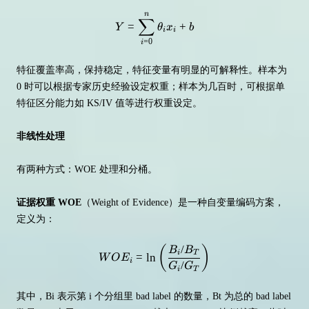
n
Y = \sum_{i=0}^n \theta_ix_i +
∑
=
+
Y
θ
x
b
i
i
=
0
i
特征覆盖率高，保持稳定，特征变量有明显的可解释性。样本为
0 时可以根据专家历史经验设定权重；样本为几百时，可根据单
特征区分能力如 KS/IV 值等进行权重设定。
非线性处理
有两种方式：WOE 处理和分桶。
证据权重 WOE
（Weight of Evidence）是一种自变量编码方案，
定义为：
/
(
)
WOE_i = \ln \left( \frac{ B_i/
B
B
i
T
=
ln
W
O
E
i
/
G
G
i
T
其中，Bi 表示第 i 个分组里 bad label 的数量，Bt 为总的 bad label