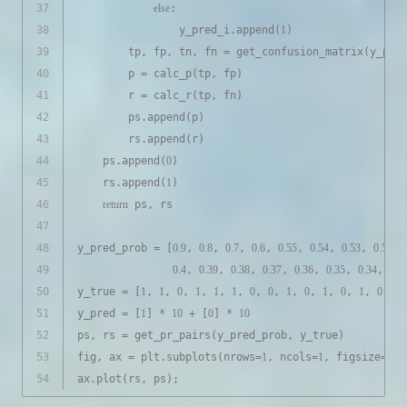
37
else
:
38
                y_pred_i.append(
1
)
39
        tp, fp, tn, fn = get_confusion_matrix(y_pre
40
        p = calc_p(tp, fp)
41
        r = calc_r(tp, fn)
42
        ps.append(p)
43
        rs.append(r)
44
    ps.append(
0
)
45
    rs.append(
1
)
46
return
 ps, rs
47
48
y_pred_prob = [
0.9
, 
0.8
, 
0.7
, 
0.6
, 
0.55
, 
0.54
, 
0.53
, 
0.52
, 
49
0.4
, 
0.39
, 
0.38
, 
0.37
, 
0.36
, 
0.35
, 
0.34
, 
0.3
50
y_true = [
1
, 
1
, 
0
, 
1
, 
1
, 
1
, 
0
, 
0
, 
1
, 
0
, 
1
, 
0
, 
1
, 
0
, 
0
,
51
y_pred = [
1
] * 
10
 + [
0
] * 
10
52
ps, rs = get_pr_pairs(y_pred_prob, y_true)
53
fig, ax = plt.subplots(nrows=
1
, ncols=
1
, figsize=(
12
54
ax.plot(rs, ps);