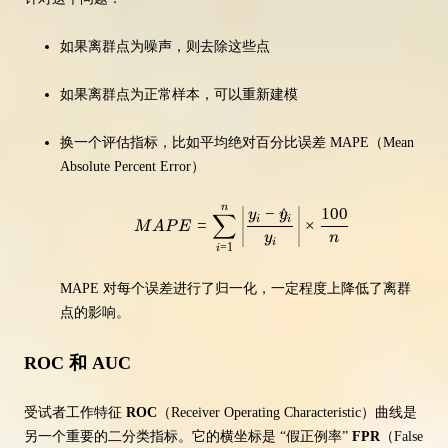
如果离群点为噪声，则去除这些点
如果离群点为正常样本，可以重新建模
换一个评估指标，比如平均绝对百分比误差 MAPE（Mean
Absolute Percent Error）
n
MAPE = \sum_{i=1}^{n} \left|
−
^
100
y
y
∑
i
i
=
×
M
A
P
E
y
n
i
=
1
i
MAPE 对每个误差进行了归一化，一定程度上降低了离群
点的影响。
ROC 和 AUC
受试者工作特征
ROC
（Receiver Operating Characteristic）曲线是
另一个重要的二分类指标。它的横坐标是 “假正例率”
FPR
（False