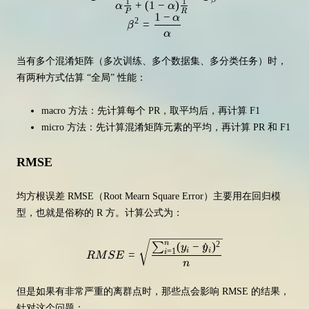
β
1
1
+
(
1
−
)
α
α
P
R
1
−
α
2
=
β
α
当有多个混淆矩阵（多次训练、多个数据集、多分类任务）时，
有两种方式估算 “全局” 性能：
macro 方法：先计算每个 PR，取平均后，再计算 F1
micro 方法：先计算混淆矩阵元素的平均，再计算 PR 和 F1
RMSE
均方根误差 RMSE（Root Mearn Square Error）主要用在回归模
型，也就是俗称的 R 方。计算公式为：
RMSE = \sqrt{\frac{\sum_{i=1}^
n
2
(
−
^
)
∑
y
y
=
1
i
i
=
i
R
M
S
E
n
但是如果有非常严重的离群点时，那些点会影响 RMSE 的结果，
针对这个问题：