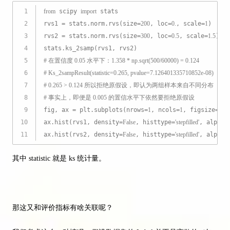
1
from
 scipy 
import
 stats
2
rvs1 = stats.norm.rvs(size=
200
, loc=
0.
, scale=
1
)
3
rvs2 = stats.norm.rvs(size=
300
, loc=
0.5
, scale=
1.5
)
4
stats.ks_2samp(rvs1, rvs2)
5
# 在置信度 0.05 水平下：1.358 * np.sqrt(500/60000) = 0.124
6
# Ks_2sampResult(statistic=0.265, pvalue=7.126401335710852e-08)
7
# 0.265 > 0.124 所以拒绝原假设，即认为两组样本来自不同分布
8
# 事实上，即便是 0.005 的置信水平下依然要拒绝原假设
9
fig, ax = plt.subplots(nrows=
1
, ncols=
1
, figsize=(
12
10
ax.hist(rvs1, density=
False
, histtype=
'stepfilled'
, alpha=
11
ax.hist(rvs2, density=
False
, histtype=
'stepfilled'
, alpha=
其中 statistic 就是 ks 统计量。
那这又和评价指标有啥关联呢？