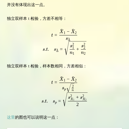
并没有体现出这一点。
独立双样本 t 检验，方差不相等：
ˉ
ˉ
−
t = \frac{\bar X_1 - \bar X_2}{
X
X
1
2
=
t
s
ˉ
Δ
2
2
s
s
1
2
.
.
=
+
s
t
s
ˉ
Δ
n
n
1
2
独立双样本 t 检验，样本数相同，方差相似：
ˉ
ˉ
−
t = \frac{\bar X_1 - \bar X_2}{
X
X
1
2
=
t
2
s
p
n
2
2
+
s
s
X
X
.
.
=
1
2
s
t
s
p
2
这里
的图也可以说明这一点：