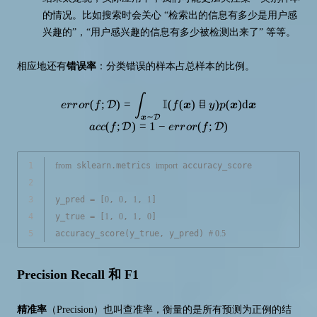
的情况。比如搜索时会关心 “检索出的信息有多少是用户感
兴趣的”，“用户感兴趣的信息有多少被检测出来了” 等等。
相应地还有
错误率
：分类错误的样本占总样本的比例。
error(f ; \mathcal{D})=\int_{\
∫
I
(
;
)
=
(
(
)

=
)
(
)
d
D
er
r
or
f
f
x
y
p
x
x
∼
x
D
(
;
)
=
1
−
(
;
)
D
D
a
cc
f
er
r
or
f
1
from
 sklearn.metrics 
import
 accuracy_score
2
3
y_pred = [
0
, 
0
, 
1
, 
1
]
4
y_true = [
1
, 
0
, 
1
, 
0
]
5
accuracy_score(y_true, y_pred) 
# 0.5
Precision Recall 和 F1
精准率
（Precision）也叫查准率，衡量的是所有预测为正例的结