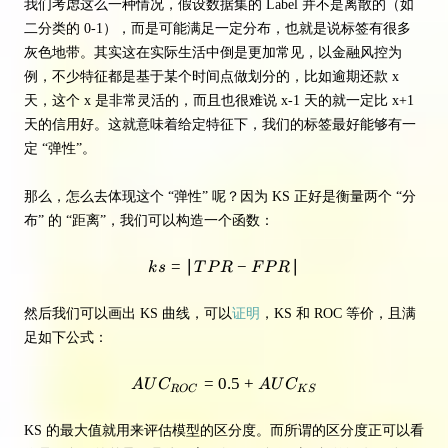
我们考虑这么一种情况，假设数据集的 Label 并不是离散的（如
二分类的 0-1），而是可能满足一定分布，也就是说标签有很多
灰色地带。其实这在实际生活中倒是更加常见，以金融风控为
例，不少特征都是基于某个时间点做划分的，比如逾期还款 x
天，这个 x 是非常灵活的，而且也很难说 x-1 天的就一定比 x+1
天的信用好。这就意味着给定特征下，我们的标签最好能够有一
定 “弹性”。
那么，怎么去体现这个 “弹性” 呢？因为 KS 正好是衡量两个 “分
布” 的 “距离”，我们可以构造一个函数：
=
∣
ks = | TPR - FPR|
−
∣
k
s
T
P
R
F
P
R
然后我们可以画出 KS 曲线，可以
证明
，KS 和 ROC 等价，且满
足如下公式：
=
0.5
AUC_{ROC} = 0.5 + AUC_{KS
+
A
U
C
A
U
C
R
O
C
K
S
KS 的最大值就用来评估模型的区分度。而所谓的区分度正可以看