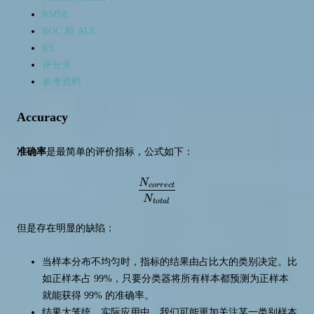
RMSE
ROC 和 AUC
KS
评分卡
参考资料
Accuracy
准确率
是最简单的评价指标，公式如下：
N
\frac {N_{correct}} {N_{total}
cor
r
ec
t
N
t
o
t
a
l
但是存在明显的缺陷：
当样本分布不均匀时，指标的结果由占比大的类别决定。比
如正样本占 99%，只要分类器将所有样本都预测为正样本
就能获得 99% 的准确率。
结果太笼统，实际应用中，我们可能更加关注某一类别样本