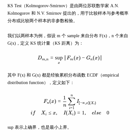
KS Test（Kolmogorov-Smirnov）是由两位苏联数学家 A.N.
Kolmogorov 和 N.V. Smirnov 提出的，用于比较样本与参考概率
分布或比较两个样本的非参数检验。
我们以两样本为例，假设 m 个 sample 来自分布 F(x)，n 个来自
G(x)，定义 KS 统计量（KS 距离）为：
=
sup
∣
D_{m,n} = \sup_x |F_{m}(x) - 
(
)
−
(
)
∣
D
F
x
G
x
,
m
n
m
n
x
其中 F(x) 和 G(x) 都是经验累积分布函数 ECDF（empirical
distribution function），定义如下：
n
F_n(x) = \frac{1}{n} \sum_{i=1}^
1
∑
(
)
=
F
x
I
[
−
∞
,
]
(
)
n
x
X
i
n
=
1
i
≤
,
(
)
=
1
,
0
i
f
X
x
I
X
e
l
se
i
i
sup 表示上确界，也是最小上界。