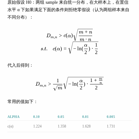
原始假设 H0：两组 sample 来自统一分布，在大样本上，在置信
水平 α 下如果满足下面的条件则拒绝零假设（认为两组样本来自
不同分布）：
D_{m,n} > c(\alpha) \sqrt{\frac{
+
m
n
>
(
)
D
c
α
,
m
n
⋅
m
n
1
α
.
.
(
)
=
−
ln
(
)
⋅
s
t
c
α
2
2
代入后得到：
D_{m,n} > \frac{1}{\sqrt{m}} \
1
+
m
1
α
>
−
ln
(
)
⋅
n
D
,
m
n
2
2
m
常用的值如下：
ALPHA
0.10
0.05
0.01
0.005
c(α)
1.224
1.358
1.628
1.731