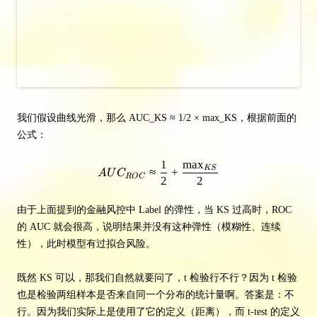
我们假设曲线光滑，那么 AUC_KS ≈ 1/2 × max_KS，根据前面的
公式：
1
max
AUC_{ROC} \approx \frac{1}{
K
S
≈
+
A
U
C
R
O
C
2
2
由于上面提到的金融风控中 Label 的弹性，当 KS 过高时，ROC
的 AUC 就会很高，说明结果并没有这种弹性（模糊性、连续
性），此时模型有过拟合风险。
既然 KS 可以，那我们自然就要问了，t 检验行不行？因为 t 检验
也是检验两组样本是否来自同一个分布的统计量啊。答案是：不
行。因为我们实际上是使用了它的定义（距离），而 t-test 的定义