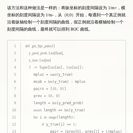
该方法和这种做法是一样的：将纵坐标的刻度间隔设为 1/m+，横
坐标的刻度间隔设为 1/m-，从（0,0）开始，每遇到一个真正例就
沿着纵轴绘制一个刻度间隔的曲线，假正例就沿着横轴绘制一个
刻度间隔的曲线，最终就可以得到 ROC 曲线。
1
def
get_ftpr_pairs2
(
2
    y_pred_prob: 
List
[
float
], 
3
    y_true: 
List
[
int
]
4
) -> 
Tuple
[
List
[
int
], 
List
[
int
]]:
5
    mplus = 
sum
(y_true)
6
    msub = 
len
(y_true) - mplus
7
    pairs = [(
0
, 
0
)]
8
    prev = (
0
, 
0
)
9
    length = 
len
(y_pred_prob)
10
assert
 length == 
len
(y_true)
11
for
 i 
in
range
(length):
12
if
 y_true[i] == 
1
:
13
            pair = (prev[
0
], prev[
1
] + 
1
/mplus)