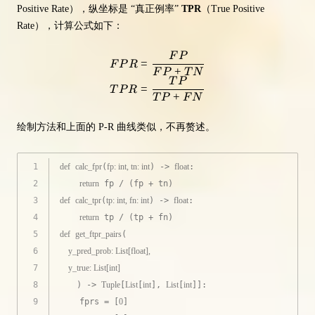
Positive Rate），纵坐标是 “真正例率”
TPR
（True Positive
Rate），计算公式如下：
F
P
FPR = \frac{FP}{FP + TN} \\ T
=
F
P
R
+
F
P
T
N
T
P
=
T
P
R
+
T
P
F
N
绘制方法和上面的 P-R 曲线类似，不再赘述。
1
def
calc_fpr
(
fp: 
int
, tn: 
int
) -> 
float
:
2
return
 fp / (fp + tn)
3
def
calc_tpr
(
tp: 
int
, fn: 
int
) -> 
float
:
4
return
 tp / (tp + fn)
5
def
get_ftpr_pairs
(
6
    y_pred_prob: 
List
[
float
], 
7
    y_true: 
List
[
int
]
8
) -> 
Tuple
[
List
[
int
], 
List
[
int
]]:
9
    fprs = [
0
]