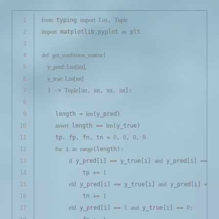
1
from
 typing 
import
List
, 
Tuple
2
import
 matplotlib.pyplot 
as
 plt
3
4
def
get_confusion_matrix
(
5
    y_pred: 
List
[
int
], 
6
    y_true: 
List
[
int
]
7
) -> 
Tuple
[
int
, 
int
, 
int
, 
int
]:
8
9
    length = 
len
(y_pred)
10
assert
 length == 
len
(y_true)
11
    tp, fp, fn, tn = 
0
, 
0
, 
0
, 
0
12
for
 i 
in
range
(length):
13
if
 y_pred[i] == y_true[i] 
and
 y_pred[i] == 
1
:
14
            tp += 
1
15
elif
 y_pred[i] == y_true[i] 
and
 y_pred[i] == 
0
16
            tn += 
1
17
elif
 y_pred[i] == 
1
and
 y_true[i] == 
0
: