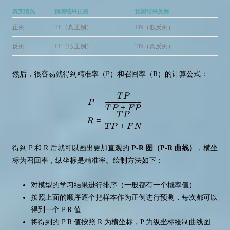
真实情况
预测结果正例
预测结果反例
正例
TP（真正例）
FN（假反例）
反例
FP（假正例）
TN（真反例）
然后，很容易就得到精准率（P）和召回率（R）的计算公式：
T
P
P = \frac{TP}{TP + FP} \\ R = 
=
P
+
T
P
F
P
T
P
=
R
+
T
P
F
N
得到 P 和 R 后就可以画出更加直观的
P-R 图（P-R 曲线）
，横坐
标为召回率，纵坐标是精准率。绘制方法如下：
对模型的学习结果进行排序（一般都有一个概率值）
按照上面的顺序逐个把样本作为正例进行预测，每次都可以
得到一个 P R 值
将得到的 P R 值按照 R 为横坐标，P 为纵坐标绘制曲线图