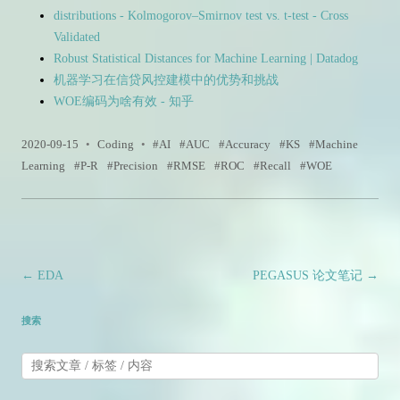
distributions - Kolmogorov–Smirnov test vs. t-test - Cross
Validated
Robust Statistical Distances for Machine Learning | Datadog
机器学习在信贷风控建模中的优势和挑战
WOE编码为啥有效 - 知乎
2020-09-15
•
Coding
•
AI
AUC
Accuracy
KS
Machine
Learning
P-R
Precision
RMSE
ROC
Recall
WOE
文章导航
←
EDA
PEGASUS 论文笔记
→
搜索