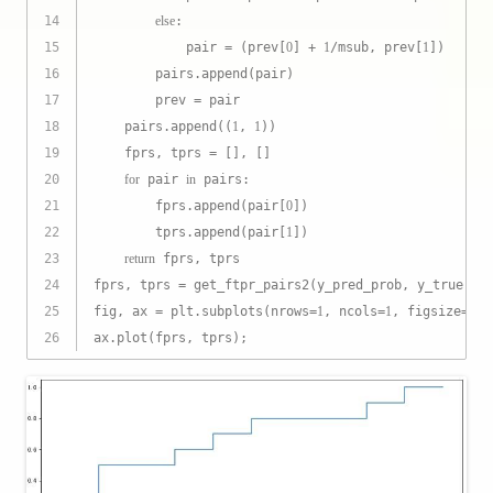
14
else
:
15
            pair = (prev[
0
] + 
1
/msub, prev[
1
])
16
        pairs.append(pair)
17
        prev = pair
18
    pairs.append((
1
, 
1
))
19
    fprs, tprs = [], []
20
for
 pair 
in
 pairs:
21
        fprs.append(pair[
0
])
22
        tprs.append(pair[
1
])
23
return
 fprs, tprs
24
fprs, tprs = get_ftpr_pairs2(y_pred_prob, y_true)
25
fig, ax = plt.subplots(nrows=
1
, ncols=
1
, figsize=(
12
26
ax.plot(fprs, tprs);