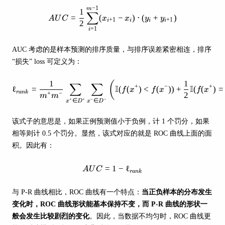
−
1
AUC = \frac{1}{2} \sum_{i=1}^
m
1
∑
=
(
−
)
⋅
(
+
)
A
U
C
x
x
y
y
+
1
+
1
i
i
i
i
2
=
1
i
AUC 考虑的是样本预测的排序质量，与排序误差紧密相连，排序
“损失” loss 可定义为：
1
1
(
\ell_{rank} = \frac{1}{m^+ m^-}
∑
∑
+
−
+
I
I
ℓ
=
(
(
)
<
(
))
+
(
(
)
=
f
x
f
x
f
x
r
ank
+
−
2
m
m
+
+
−
−
∈
∈
x
D
x
D
该式子的意思是，如果正例预测值小于负例，计 1 个罚分，如果
相等则计 0.5 个罚分。显然，该式对应的就是 ROC 曲线上面的面
积。因此有：
=
1
AUC = 1 - \ell_{rank}
−
ℓ
A
U
C
r
ank
与 P-R 曲线相比，ROC 曲线有一个特点：
当正负样本的分布发生
变化时，ROC 曲线形状能基本保持不变，而 P-R 曲线的形状一
般会发生比较剧烈的变化
。因此，当数据不均匀时，ROC 曲线更