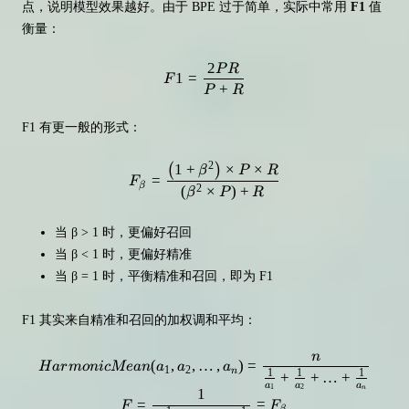
点，说明模型效果越好。由于 BPE 过于简单，实际中常用
F1
值
衡量：
2
P
R
F1 = \frac {2PR}{P+R}
1
=
F
+
P
R
F1 有更一般的形式：
2
1
+
×
×
F_{\beta}=\frac{\left(1+\beta^{
(
)
β
P
R
=
F
β
2
(
×
)
+
β
P
R
当 β > 1 时，更偏好召回
当 β < 1 时，更偏好精准
当 β = 1 时，平衡精准和召回，即为 F1
F1 其实来自精准和召回的加权调和平均：
n
HarmonicMean(a_1, a_2,…,a_n) =
(
,
,
…
,
)
=
H
a
r
m
o
ni
c
M
e
an
a
a
a
1
2
n
1
1
1
+
+
…
+
a
a
a
1
2
n
1
=
=
F
F