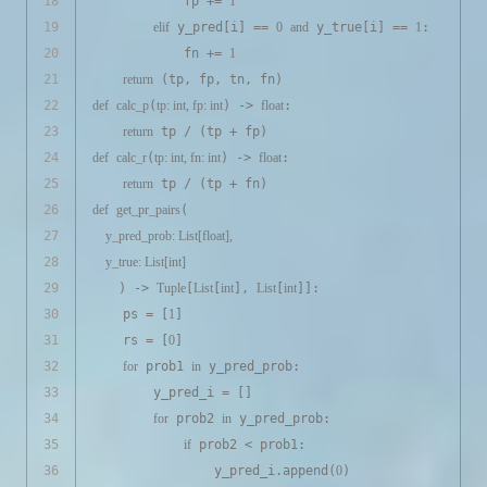
18
            fp += 
1
19
elif
 y_pred[i] == 
0
and
 y_true[i] == 
1
:
20
            fn += 
1
21
return
 (tp, fp, tn, fn)
22
def
calc_p
(
tp: 
int
, fp: 
int
) -> 
float
:
23
return
 tp / (tp + fp)
24
def
calc_r
(
tp: 
int
, fn: 
int
) -> 
float
:
25
return
 tp / (tp + fn)
26
def
get_pr_pairs
(
27
    y_pred_prob: 
List
[
float
], 
28
    y_true: 
List
[
int
]
29
) -> 
Tuple
[
List
[
int
], 
List
[
int
]]:
30
    ps = [
1
]
31
    rs = [
0
]
32
for
 prob1 
in
 y_pred_prob:
33
        y_pred_i = []
34
for
 prob2 
in
 y_pred_prob:
35
if
 prob2 < prob1:
36
                y_pred_i.append(
0
)