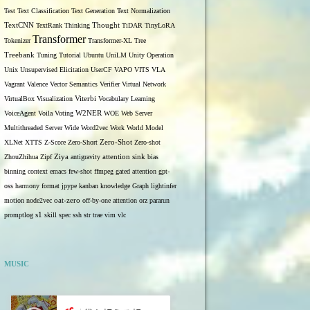
Test
Text Classification
Text Generation
Text Normalization
TextCNN
TextRank
Thinking
Thought
TiDAR
TinyLoRA
Transformer
Tokenizer
Transformer-XL
Tree
Treebank
Tuning
Tutorial
Ubuntu
UniLM
Unity Operation
Unix
Unsupervised Elicitation
UserCF
VAPO
VITS
VLA
Vagrant
Valence
Vector Semantics
Verifier
Virtual Network
VirtualBox
Visualization
Viterbi
Vocabulary Learning
W2NER
VoiceAgent
Voila
Voting
WOE
Web Server
Multithreaded Server
Wide
Word2vec
Work
World Model
Zero-Shot
XLNet
XTTS
Z-Score
Zero-Short
Zero-shot
ZhouZhihua
Zipf
Ziya
antigravity
attention sink
bias
binning
context
emacs
few-shot
ffmpeg
gated attention
gpt-
oss
harmony format
jpype
kanban
knowledge Graph
lightinfer
motion
node2vec
oat-zero
off-by-one attention
orz
pararun
s1
promptlog
skill
spec
ssh
str
trae
vim
vlc
MUSIC