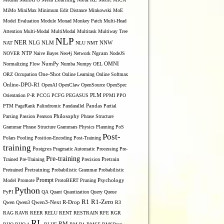
MiMo
MiniMax
Minimum Edit Distance
Minkowski
MoE
Model Evaluation
Module
Monad
Monkey Patch
Multi-Head
Attention
Multi-Modal
MultiModal
Multitask
Multiway Tree
NLP
NER
NLG
NNW
NAT
NLM
NLU
NMT
NOVER
NTP
Naive Bayes
Neo4j
Network
Ngram
NodeJS
OMNI
Normalizing Flow
NumPy
Numba
Numpy
OEL
ORZ
Occupation
One-Shot
Online Learning
Online Softmax
Online-DPO-R1
OpenAI
OpenClaw
OpenSource
OpenSpec
Orientation
P-R
PCCG
PCFG
PEGASUS
PLM
PPMI
PPO
PTM
PageRank
Palindromic
Pandarallel
Pandas
Partial
Parsing
Passion
Pearson
Philosophy
Phrase Structure
Grammar
Phrase Structure Grammars
Physics
Planning
PoS
Post-
Polars
Pooling
Position-Encoding
Post-Training
training
Postgres
Pragmatic Automatic Processing
Pre-
Pre-training
Trained
Pre-Training
Precision
Pretrain
Pretrained
Pretraining
Probabilistic Grammar
Probabilistic
Prompt
Model
Promote
ProtoBERT
Pruning
Psychology
Python
PyPI
QA
Quant
Quantization
Query
Queue
R1
R1-Zero
Qwen
Qwen3
Qwen3-Next
R-Drop
R3
RAG
RAVR
REER
RELU
RENT
RESTRAIN
RFE
RGR
RL