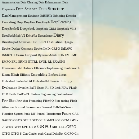
Augmentation
Data Clearing
Data Enhancement
Data
Data Structure
Data Science
Preprocess
DataManagement
Database
DeBERTa
Debiasing
Decoder
DeepLearning
Decoding
Deep
DeepGen
DeepGraph
DeepSeek
DeepScaleR
DeepSeek-GRM
DeepSeek-V3.2
Diary
DeepSeekMath-V2
DeltaNet
Dependence
Disentangled Attention
DistilBERT
Distillation
Django
Docker
Docker-Compose
Dockerfile
Dr GRPO
DrDAPO
DrGRPO
Dream
Dropout
Dynamic-Mask
EDA
EM
EMD
EMPO
ERL
ERNIE
ETTRL
EVOL-RL
EXAONE
Economics
Edit Distance
Efficient-DeepLearning
Elasticsearch
Embedding
Electra
Elixir
Ellipsis
Embeddings
Entropy
Embodied
Embodied AI
EmbodiedAI
Encoder
Evaluation
Eventlet
ExT5
Exam
F1
FD Leak
FDW
FLAN
FSM
Faith
FastCuRL
Feature Engineering
Feature-based
Few-Shot
Few-shot Prompting
FiberPO
Fine-tuning
Flash-
Formal Grammars
Attention
Forward
Full-Text-Search
Function Syntax
Funk MF
Funnel Transformer
Future
GAE
GAGPO
GBTD
GELU
GFT
GLU
GMPO
GP
GPT-1
GPT-
GRPO
GSPO
2
GPT-3
GPT3
GPU
GRM
GRU
GSG
GTPO
GTPO-S
Gan
Garden-path
Gated DeltaNet
GiGPO
Git