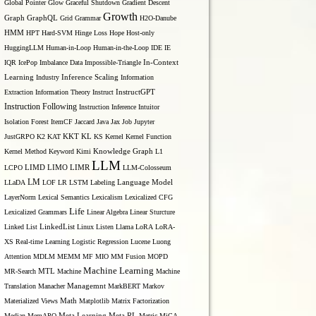
Global Pointer
Glow
Graceful Shutdown
Gradient Descent
Growth
Graph
GraphQL
Grid Grammar
H2O-Danube
HMM
HPT
Hard-SVM
Hinge Loss
Hope
Host-only
HuggingLLM
Human-in-Loop
Human-in-the-Loop
IDE
IE
IQR
IcePop
Imbalance Data
Impossible-Triangle
In-Context
Inference Scaling
Learning
Industry
Information
Extraction
Information Theory
Instruct
InstructGPT
Instruction Following
Instruction Inference
Intuitor
Isolation Forest
ItemCF
Jaccard
Java
Jax
Job
Jupyter
KL
JustGRPO
K2
KAT
KKT
KS
Kernel
Kernel Function
Kernel Method
Keyword
Kimi
Knowledge Graph
L1
LLM
LIMO
LCPO
LIMD
LIMR
LLM-Colosseum
LM
LLaDA
LOF
LR
LSTM
Labeling
Language Model
LayerNorm
Lexical Semantics
Lexicalism
Lexicalized CFG
Life
Lexicalized Grammars
Linear Algebra
Linear Sturcture
Linked List
LinkedList
Linux
Listen
Llama
LoRA
LoRA-
XS Real-time Learning
Logistic Regression
Lucene
Luong
Attention
MDLM
MEMM
MF
MIO
MM Fusion
MOPD
Machine Learning
MTL
MR-Search
Machine
Machine
Managemnt
Translation
Manacher
MarkBERT
Markov
Materialized Views
Math
Matplotlib
Matrix Factorization
Median
MemAPO
Meta Learning
Meta RL
Metric
MiCA