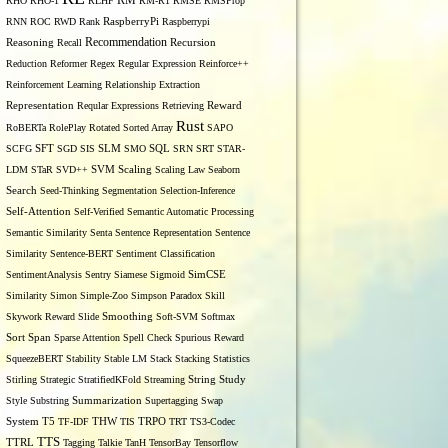
RM
RHO
RHO-1
RLHF
RM-R1
RMSE
RMSProp
RNN
ROC
RWD
Rank
RaspberryPi
Raspberrypi
Recommendation
Reasoning
Recall
Recursion
Reduction
Reformer
Regex
Regular Expression
Reinforce++
Reinforcement Learning
Relationship Extraction
Representation
Reqular Expressions
Retrieving
Reward
Rust
RoBERTa
RolePlay
Rotated Sorted Array
SAPO
SCFG
SFT
SGD
SIS
SLM
SMO
SQL
SRN
SRT
STAR-
LDM
STaR
SVD++
SVM
Scaling
Scaling Law
Seaborn
Search
Seed-Thinking
Segmentation
Selection-Inference
Self-Attention
Self-Verified
Semantic Automatic Processing
Semantic Similarity
Senta
Sentence Representation
Sentence
Similarity
Sentence-BERT
Sentiment Classification
SentimentAnalysis
Sentry
Siamese
Sigmoid
SimCSE
Similarity
Simon
Simple-Zoo
Simpson Paradox
Skill
Skywork Reward
Slide
Smoothing
Soft-SVM
Softmax
Span
Sort
Sparse Attention
Spell Check
Spurious Reward
SqueezeBERT
Stability
Stable LM
Stack
Stacking
Statistics
Stirling
Strategic
StratifiedKFold
Streaming
String
Study
Style
Substring
Summarization
Supertagging
Swap
THW
System
T5
TF-IDF
TIS
TRPO
TRT
TS3-Codec
TTS
TTRL
Tagging
Talkie
TanH
TensorBay
Tensorflow