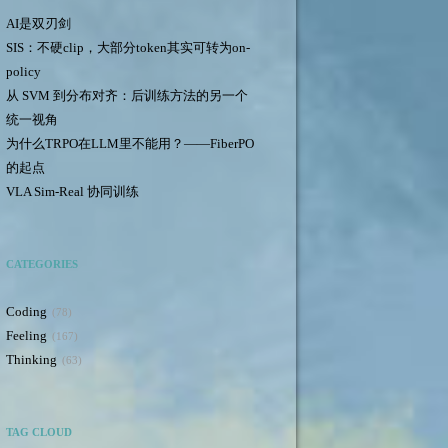
AI是双刃剑
SIS：不硬clip，大部分token其实可转为on-
policy
从 SVM 到分布对齐：后训练方法的另一个
统一视角
为什么TRPO在LLM里不能用？——FiberPO
的起点
VLA Sim-Real 协同训练
CATEGORIES
Coding
78
Feeling
167
Thinking
63
TAG CLOUD