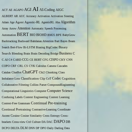
AI
AGI
AI-Coding
ACT
AE
AGAPO
AIGC
ALBERT
AR
AUC
Accuracy
Activation
Activation Steering
Algorithm
Adam
Age
Agent
Agentic-RL
AgenticRL
Aha
Attention
Array
Arrow
Automatic Speech Processing
BERT
Automation
BIO
BIOHD
BM25
BPE
BabyGrow
Backtracking
Backward
Bahdanau Attention
Bart
Bayes
Beam
Binary
Search
Bert-Flow
Bi-LSTM
Biasing
BigCodec
Search
Business
Blending
Brain
Brain Decoding
Bridge
C
C.AI
C4
CARD
CCG
CE BERT
CFG
CISPO
CKY
CNN
COPO
CRF
CRL
CS
CYK
Calculus
Camera
Cascades
ChatGPT
Catalan
ChatBot
Chi2
Chunking
Class
Codec
Imbalance Loss
Classification
Clip
CoT
Cognition
Collaborative Filtering
Collins Parser
CompoundEngineering
Computer Science
Computational Linguistics
Computer
Confusing Labels
Context Engineering
Context Learning
Continual Pre-training
Context-Free Grammars
Continual Pretraining
Contrastive-Learning
Coordinate
Ascent
Cosine
Cosine Similarity
Cross Entropy
Cross-
DAPO
brackets
Cross-view
Ctrl
Culture
DA
DAC
DB
DCPO
DELTA
DLM
DNN
DP
DPO
Daily
Darling
Data