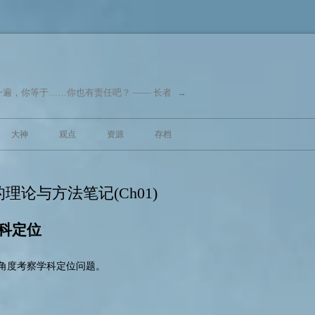
遍，你等于……你也有责任吧？ —— 长者
→
跳至内容
大神
观点
资源
存档
论与方法笔记(Ch01)
科定位
角度考察学科定位问题。