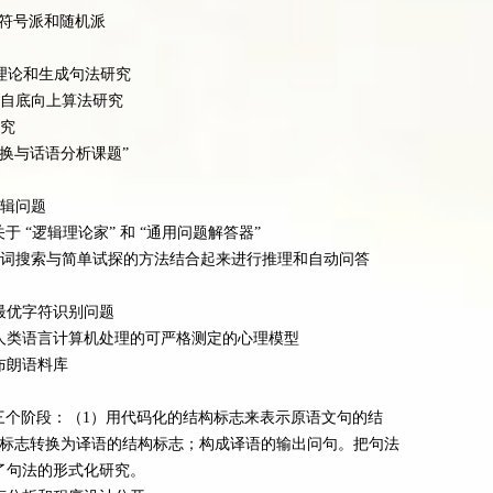
符号派和随机派
语言理论和生成句法研究
自底向上算法研究
究
 的 “转换与话语分析课题”
辑问题
mon 关于 “逻辑理论家” 和 “通用问题解答器”
词搜索与简单试探的方法结合起来进行推理和自动问答
最优字符识别问题
人类语言计算机处理的可严格测定的心理模型
布朗语料库
译分三个阶段：（1）用代码化的结构标志来表示原语文句的结
构标志转换为译语的结构标志；构成译语的输出问句。把句法
了句法的形式化研究。