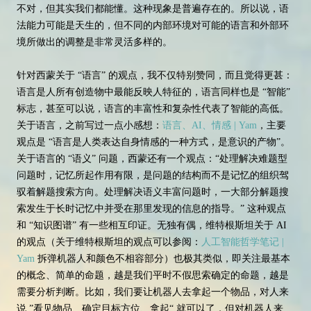
不对，但其实我们都能懂。这种现象是普遍存在的。所以说，语
法能力可能是天生的，但不同的内部环境对可能的语言和外部环
境所做出的调整是非常灵活多样的。
针对西蒙关于 “语言” 的观点，我不仅特别赞同，而且觉得更甚：
语言是人所有创造物中最能反映人特征的，语言同样也是 “智能”
标志，甚至可以说，语言的丰富性和复杂性代表了智能的高低。
关于语言，之前写过一点小感想：
语言、AI、情感 | Yam
，主要
观点是 “语言是人类表达自身情感的一种方式，是意识的产物”。
关于语言的 “语义” 问题，西蒙还有一个观点：“处理解决难题型
问题时，记忆所起作用有限，是问题的结构而不是记忆的组织驾
驭着解题搜索方向。处理解决语义丰富问题时，一大部分解题搜
索发生于长时记忆中并受在那里发现的信息的指导。” 这种观点
和 “知识图谱” 有一些相互印证。无独有偶，维特根斯坦关于 AI
的观点（关于维特根斯坦的观点可以参阅：
人工智能哲学笔记 |
Yam
拆弹机器人和颜色不相容部分）也极其类似，即关注最基本
的概念、简单的命题，越是我们平时不假思索确定的命题，越是
需要分析判断。比如，我们要让机器人去拿起一个物品，对人来
说 ”看见物品、确定目标方位、拿起“ 就可以了，但对机器人来