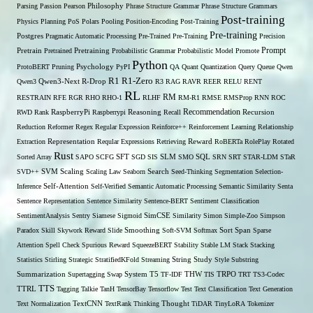
Parsing
Passion
Pearson
Philosophy
Phrase Structure Grammar
Phrase Structure Grammars
Post-training
Physics
Planning
PoS
Polars
Pooling
Position-Encoding
Post-Training
Pre-training
Postgres
Pragmatic Automatic Processing
Pre-Trained
Pre-Training
Precision
Prompt
Pretrain
Pretrained
Pretraining
Probabilistic Grammar
Probabilistic Model
Promote
Python
ProtoBERT
Pruning
Psychology
PyPI
QA
Quant
Quantization
Query
Queue
Qwen
R1
R1-Zero
Qwen3
Qwen3-Next
R-Drop
R3
RAG
RAVR
REER
RELU
RENT
RL
RM
RESTRAIN
RFE
RGR
RHO
RHO-1
RLHF
RM-R1
RMSE
RMSProp
RNN
ROC
Recommendation
RWD
Rank
RaspberryPi
Raspberrypi
Reasoning
Recall
Recursion
Reduction
Reformer
Regex
Regular Expression
Reinforce++
Reinforcement Learning
Relationship
Extraction
Representation
Reqular Expressions
Retrieving
Reward
RoBERTa
RolePlay
Rotated
Rust
Sorted Array
SAPO
SCFG
SFT
SGD
SIS
SLM
SMO
SQL
SRN
SRT
STAR-LDM
STaR
SVD++
SVM
Scaling
Scaling Law
Seaborn
Search
Seed-Thinking
Segmentation
Selection-
Self-Attention
Inference
Self-Verified
Semantic Automatic Processing
Semantic Similarity
Senta
Sentence Representation
Sentence Similarity
Sentence-BERT
Sentiment Classification
SentimentAnalysis
Sentry
Siamese
Sigmoid
SimCSE
Similarity
Simon
Simple-Zoo
Simpson
Span
Paradox
Skill
Skywork Reward
Slide
Smoothing
Soft-SVM
Softmax
Sort
Sparse
Attention
Spell Check
Spurious Reward
SqueezeBERT
Stability
Stable LM
Stack
Stacking
Statistics
Stirling
Strategic
StratifiedKFold
Streaming
String
Study
Style
Substring
THW
Summarization
Supertagging
Swap
System
T5
TF-IDF
TIS
TRPO
TRT
TS3-Codec
TTS
TTRL
Tagging
Talkie
TanH
TensorBay
Tensorflow
Test
Text Classification
Text Generation
Text Normalization
TextCNN
TextRank
Thinking
Thought
TiDAR
TinyLoRA
Tokenizer