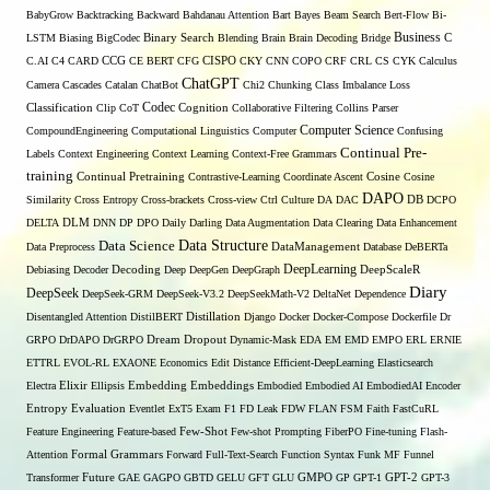
BabyGrow
Backtracking
Backward
Bahdanau Attention
Bart
Bayes
Beam Search
Bert-Flow
Bi-
Binary Search
Business
LSTM
Biasing
BigCodec
Blending
Brain
Brain Decoding
Bridge
C
C.AI
C4
CARD
CCG
CE BERT
CFG
CISPO
CKY
CNN
COPO
CRF
CRL
CS
CYK
Calculus
ChatGPT
Camera
Cascades
Catalan
ChatBot
Chi2
Chunking
Class Imbalance Loss
Codec
Classification
Clip
CoT
Cognition
Collaborative Filtering
Collins Parser
Computer Science
CompoundEngineering
Computational Linguistics
Computer
Confusing
Continual Pre-
Labels
Context Engineering
Context Learning
Context-Free Grammars
training
Continual Pretraining
Contrastive-Learning
Coordinate Ascent
Cosine
Cosine
DAPO
Similarity
Cross Entropy
Cross-brackets
Cross-view
Ctrl
Culture
DA
DAC
DB
DCPO
DELTA
DLM
DNN
DP
DPO
Daily
Darling
Data Augmentation
Data Clearing
Data Enhancement
Data Structure
Data Science
Data Preprocess
DataManagement
Database
DeBERTa
DeepLearning
Debiasing
Decoder
Decoding
Deep
DeepGen
DeepGraph
DeepScaleR
Diary
DeepSeek
DeepSeek-GRM
DeepSeek-V3.2
DeepSeekMath-V2
DeltaNet
Dependence
Disentangled Attention
DistilBERT
Distillation
Django
Docker
Docker-Compose
Dockerfile
Dr
GRPO
DrDAPO
DrGRPO
Dream
Dropout
Dynamic-Mask
EDA
EM
EMD
EMPO
ERL
ERNIE
ETTRL
EVOL-RL
EXAONE
Economics
Edit Distance
Efficient-DeepLearning
Elasticsearch
Embedding
Electra
Elixir
Ellipsis
Embeddings
Embodied
Embodied AI
EmbodiedAI
Encoder
Entropy
Evaluation
Eventlet
ExT5
Exam
F1
FD Leak
FDW
FLAN
FSM
Faith
FastCuRL
Few-Shot
Feature Engineering
Feature-based
Few-shot Prompting
FiberPO
Fine-tuning
Flash-
Formal Grammars
Attention
Forward
Full-Text-Search
Function Syntax
Funk MF
Funnel
Transformer
Future
GAE
GAGPO
GBTD
GELU
GFT
GLU
GMPO
GP
GPT-1
GPT-2
GPT-3