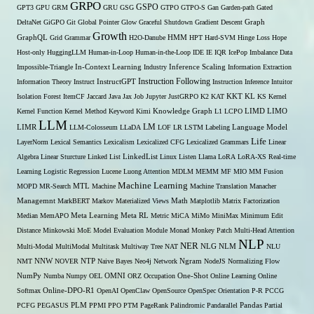
GRPO
GSPO
GPT3
GPU
GRM
GRU
GSG
GTPO
GTPO-S
Gan
Garden-path
Gated
DeltaNet
GiGPO
Git
Global Pointer
Glow
Graceful Shutdown
Gradient Descent
Graph
Growth
GraphQL
Grid Grammar
H2O-Danube
HMM
HPT
Hard-SVM
Hinge Loss
Hope
Host-only
HuggingLLM
Human-in-Loop
Human-in-the-Loop
IDE
IE
IQR
IcePop
Imbalance Data
Inference Scaling
Impossible-Triangle
In-Context Learning
Industry
Information Extraction
Instruction Following
Information Theory
Instruct
InstructGPT
Instruction Inference
Intuitor
KL
Isolation Forest
ItemCF
Jaccard
Java
Jax
Job
Jupyter
JustGRPO
K2
KAT
KKT
KS
Kernel
LIMO
Kernel Function
Kernel Method
Keyword
Kimi
Knowledge Graph
L1
LCPO
LIMD
LLM
LM
LIMR
LLM-Colosseum
LLaDA
LOF
LR
LSTM
Labeling
Language Model
Life
LayerNorm
Lexical Semantics
Lexicalism
Lexicalized CFG
Lexicalized Grammars
Linear
Algebra
Linear Sturcture
Linked List
LinkedList
Linux
Listen
Llama
LoRA
LoRA-XS Real-time
Learning
Logistic Regression
Lucene
Luong Attention
MDLM
MEMM
MF
MIO
MM Fusion
Machine Learning
MTL
MOPD
MR-Search
Machine
Machine Translation
Manacher
Managemnt
MarkBERT
Markov
Materialized Views
Math
Matplotlib
Matrix Factorization
Median
MemAPO
Meta Learning
Meta RL
Metric
MiCA
MiMo
MiniMax
Minimum Edit
Distance
Minkowski
MoE
Model Evaluation
Module
Monad
Monkey Patch
Multi-Head Attention
NLP
NER
NLG
Multi-Modal
MultiModal
Multitask
Multiway Tree
NAT
NLM
NLU
NNW
NMT
NOVER
NTP
Naive Bayes
Neo4j
Network
Ngram
NodeJS
Normalizing Flow
OMNI
NumPy
Numba
Numpy
OEL
ORZ
Occupation
One-Shot
Online Learning
Online
Softmax
Online-DPO-R1
OpenAI
OpenClaw
OpenSource
OpenSpec
Orientation
P-R
PCCG
PCFG
PEGASUS
PLM
PPMI
PPO
PTM
PageRank
Palindromic
Pandarallel
Pandas
Partial