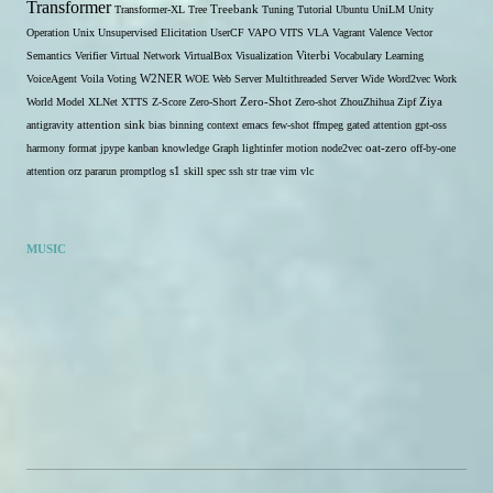
Transformer
Transformer-XL
Tree
Treebank
Tuning
Tutorial
Ubuntu
UniLM
Unity
Operation
Unix
Unsupervised Elicitation
UserCF
VAPO
VITS
VLA
Vagrant
Valence
Vector
Semantics
Verifier
Virtual Network
VirtualBox
Visualization
Viterbi
Vocabulary Learning
W2NER
VoiceAgent
Voila
Voting
WOE
Web Server Multithreaded Server
Wide
Word2vec
Work
Zero-Shot
World Model
XLNet
XTTS
Z-Score
Zero-Short
Zero-shot
ZhouZhihua
Zipf
Ziya
antigravity
attention sink
bias
binning
context
emacs
few-shot
ffmpeg
gated attention
gpt-oss
harmony format
jpype
kanban
knowledge Graph
lightinfer
motion
node2vec
oat-zero
off-by-one
s1
attention
orz
pararun
promptlog
skill
spec
ssh
str
trae
vim
vlc
MUSIC