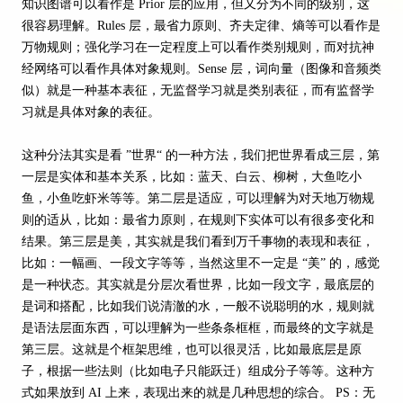
知识图谱可以看作是 Prior 层的应用，但又分为不同的级别，这
很容易理解。Rules 层，最省力原则、齐夫定律、熵等可以看作是
万物规则；强化学习在一定程度上可以看作类别规则，而对抗神
经网络可以看作具体对象规则。Sense 层，词向量（图像和音频类
似）就是一种基本表征，无监督学习就是类别表征，而有监督学
习就是具体对象的表征。
这种分法其实是看 ”世界“ 的一种方法，我们把世界看成三层，第
一层是实体和基本关系，比如：蓝天、白云、柳树，大鱼吃小
鱼，小鱼吃虾米等等。第二层是适应，可以理解为对天地万物规
则的适从，比如：最省力原则，在规则下实体可以有很多变化和
结果。第三层是美，其实就是我们看到万千事物的表现和表征，
比如：一幅画、一段文字等等，当然这里不一定是 “美” 的，感觉
是一种状态。其实就是分层次看世界，比如一段文字，最底层的
是词和搭配，比如我们说清澈的水，一般不说聪明的水，规则就
是语法层面东西，可以理解为一些条条框框，而最终的文字就是
第三层。这就是个框架思维，也可以很灵活，比如最底层是原
子，根据一些法则（比如电子只能跃迁）组成分子等等。这种方
式如果放到 AI 上来，表现出来的就是几种思想的综合。 PS：无