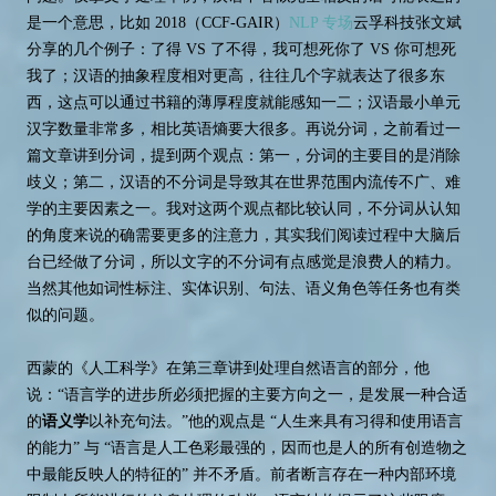
是一个意思，比如 2018（CCF-GAIR）
NLP 专场
云孚科技张文斌
分享的几个例子：了得 VS 了不得，我可想死你了 VS 你可想死
我了；汉语的抽象程度相对更高，往往几个字就表达了很多东
西，这点可以通过书籍的薄厚程度就能感知一二；汉语最小单元
汉字数量非常多，相比英语熵要大很多。再说分词，之前看过一
篇文章讲到分词，提到两个观点：第一，分词的主要目的是消除
歧义；第二，汉语的不分词是导致其在世界范围内流传不广、难
学的主要因素之一。我对这两个观点都比较认同，不分词从认知
的角度来说的确需要更多的注意力，其实我们阅读过程中大脑后
台已经做了分词，所以文字的不分词有点感觉是浪费人的精力。
当然其他如词性标注、实体识别、句法、语义角色等任务也有类
似的问题。
西蒙的《人工科学》在第三章讲到处理自然语言的部分，他
说：“语言学的进步所必须把握的主要方向之一，是发展一种合适
的
语义学
以补充句法。”他的观点是 “人生来具有习得和使用语言
的能力” 与 “语言是人工色彩最强的，因而也是人的所有创造物之
中最能反映人的特征的” 并不矛盾。前者断言存在一种内部环境