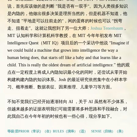
说，首先应该做的是判断 ”我是否有一双手“。因为人类很多知识
是内隐的，他做出很多决策是理所当然的，但是机器不知道，他
不知道 ”平地是可以往前走的“，闲的蛋疼的时候也可以 “拐弯
走、扭着走”。这就让我想到了另一位大师：
Joshua Tenenbaum
，
MIT 认知科学和计算机科学教授，在 MIT 今年年初发布 MIT
Intelligence Quest（MIT IQ）项目后的一个采访中他说 “Imagine if
we could build a machine that grows into intelligence the way a
human being does, that starts off like a baby and that learns like a
child. This is really the oldest dream of artificial intelligence.” 他的观
点在一定程度上将成人内隐知识最小化的同时，还尝试从零开始
构建构建内隐的知识体系。Josh 的最近研究依然集中在小样本学
习、概率推断、数据表征、因果推理、儿童学习等方面。
不知不觉我们已经开始逐渐转向 AI ，关于 AI 虽然有不少体系，
但越来越多的证据表明我们可能需要将多种思路和手段融合，对
此我自己在今年年初的时候也有一些心得，现分享如下。
等级/层
PRIOR（常识）（在）
RULES（演绎）（适）
SENSE（归纳）（美）