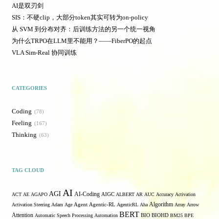
AI是双刃剑
SIS：不硬clip，大部分token其实可转为on-policy
从 SVM 到分布对齐：后训练方法的另一个统一视角
为什么TRPO在LLM里不能用？——FiberPO的起点
VLA Sim-Real 协同训练
CATEGORIES
Coding
78
Feeling
167
Thinking
63
TAG CLOUD
AI
AGI
AI-Coding
ACT
AE
AGAPO
AIGC
ALBERT
AR
AUC
Accuracy
Activation
Algorithm
Activation Steering
Adam
Age
Agent
Agentic-RL
AgenticRL
Aha
Array
Arrow
BERT
Attention
Automatic Speech Processing
Automation
BIO
BIOHD
BM25
BPE