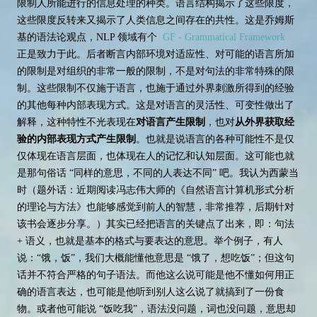
限制人所能进行的信息处理的种类。语言结构揭示了这些限度，
这些限度反转来又揭示了人类信息之间存在的共性。这是乔姆斯
基的语法论观点，NLP 领域有个
GF - Grammatical Framework
正是致力于此。后者断言内部环境对适应性、对可能的语言所加
的限制是对组织的非常一般的限制，不是对句法的非常特殊的限
制。这些限制不仅施于语言，也施于通过外界刺激所得到的经验
的其他每种内部表现方式。这是对语言的灵活性、可变性做出了
解释，这种特性不光表现在
对语言产生限制
，也对
从外界获取经
验的内部表现方式产生限制
。也就是说语言的各种可能性不是仅
仅体现在语言层面，也体现在人的记忆和认知层面。这可能也就
是那句俗话 “同样的意思，不同的人表达不同” 吧。我认为西蒙当
时（题外话：近期阅读冯志伟大师的《自然语言计算机形式分析
的理论与方法》也能够感觉到前人的智慧，非常推荐，后期针对
该书会逐步分享。）其实已经把语言的关键点了出来，即：句法
+ 语义，也就是基本的格式与要表达的意思。举个例子，有人
说：“饿，饭”，我们大概能懂他意思是 “饿了，想吃饭”；但这句
话并不符合严格的句子语法。而他这么说可能是他不懂如何用正
确的语言表达，也可能是他听到别人这么说了就搞到了一份食
物。或者他可能说 “饭吃我”，语法没问题，词也没问题，意思却