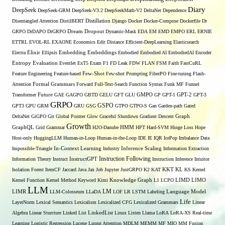
Diary
DeepSeek
DeepSeek-GRM
DeepSeek-V3.2
DeepSeekMath-V2
DeltaNet
Dependence
Disentangled Attention
DistilBERT
Distillation
Django
Docker
Docker-Compose
Dockerfile
Dr
GRPO
DrDAPO
DrGRPO
Dream
Dropout
Dynamic-Mask
EDA
EM
EMD
EMPO
ERL
ERNIE
ETTRL
EVOL-RL
EXAONE
Economics
Edit Distance
Efficient-DeepLearning
Elasticsearch
Embedding
Electra
Elixir
Ellipsis
Embeddings
Embodied
Embodied AI
EmbodiedAI
Encoder
Entropy
Evaluation
Eventlet
ExT5
Exam
F1
FD Leak
FDW
FLAN
FSM
Faith
FastCuRL
Few-Shot
Feature Engineering
Feature-based
Few-shot Prompting
FiberPO
Fine-tuning
Flash-
Formal Grammars
Attention
Forward
Full-Text-Search
Function Syntax
Funk MF
Funnel
Transformer
Future
GAE
GAGPO
GBTD
GELU
GFT
GLU
GMPO
GP
GPT-1
GPT-2
GPT-3
GRPO
GSPO
GPT3
GPU
GRM
GRU
GSG
GTPO
GTPO-S
Gan
Garden-path
Gated
DeltaNet
GiGPO
Git
Global Pointer
Glow
Graceful Shutdown
Gradient Descent
Graph
Growth
GraphQL
Grid Grammar
H2O-Danube
HMM
HPT
Hard-SVM
Hinge Loss
Hope
Host-only
HuggingLLM
Human-in-Loop
Human-in-the-Loop
IDE
IE
IQR
IcePop
Imbalance Data
Inference Scaling
Impossible-Triangle
In-Context Learning
Industry
Information Extraction
Instruction Following
Information Theory
Instruct
InstructGPT
Instruction Inference
Intuitor
KL
Isolation Forest
ItemCF
Jaccard
Java
Jax
Job
Jupyter
JustGRPO
K2
KAT
KKT
KS
Kernel
LIMO
Kernel Function
Kernel Method
Keyword
Kimi
Knowledge Graph
L1
LCPO
LIMD
LLM
LM
LIMR
LLM-Colosseum
LLaDA
LOF
LR
LSTM
Labeling
Language Model
Life
LayerNorm
Lexical Semantics
Lexicalism
Lexicalized CFG
Lexicalized Grammars
Linear
Algebra
Linear Sturcture
Linked List
LinkedList
Linux
Listen
Llama
LoRA
LoRA-XS Real-time
Learning
Logistic Regression
Lucene
Luong Attention
MDLM
MEMM
MF
MIO
MM Fusion