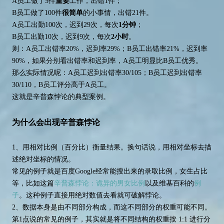
A员工做了5件
重要
工作，出错1件；
B员工做了100件
很简单
的小事情，出错21件。
A员工出勤100次，迟到29次，每次
1分钟
；
B员工出勤10次，迟到9次，每次
2小时
。
则：A员工出错率20%，迟到率29%；B员工出错率21%，迟到率
90%，如果分别看出错率和迟到率，A员工明显比B员工优秀。
那么实际情况呢：A员工迟到出错率30/105；B员工迟到出错率
30/110，B员工评分高于A员工。
这就是辛普森悖论的典型案例。
为什么会出现辛普森悖论
1、用相对比例（百分比）衡量结果。换句话说，用相对坐标去描
述绝对坐标的情况。
常见的例子就是百度Google经常能搜出来的录取比例，女生占比
等，比如这篇
辛普森悖论：诡异的男女比例
以及维基百科的
例
子
。这种例子直接用绝对数值去看就可破解悖论。
2、数据本身是由不同部分构成，而这不同部分的权重可能不同。
第1点说的常见的例子，其实就是将不同结构的权重按 1:1 进行分