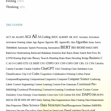
Feeling
167
Thinking
63
TAG CLOUD
AI
AGI
AI-Coding
ACT
AE
AGAPO
AIGC
ALBERT
AR
AUC
Accuracy
Activation
Algorithm
Activation Steering
Adam
Age
Agent
Agentic-RL
AgenticRL
Aha
Array
Arrow
BERT
Attention
Automatic Speech Processing
Automation
BIO
BIOHD
BM25
BPE
BabyGrow
Backtracking
Backward
Bahdanau Attention
Bart
Bayes
Beam Search
Bert-Flow
Bi-
Binary Search
Business
LSTM
Biasing
BigCodec
Blending
Brain
Brain Decoding
Bridge
C
C.AI
C4
CARD
CCG
CE BERT
CFG
CISPO
CKY
CNN
COPO
CRF
CRL
CS
CYK
Calculus
ChatGPT
Camera
Cascades
Catalan
ChatBot
Chi2
Chunking
Class Imbalance Loss
Codec
Classification
Clip
CoT
Cognition
Collaborative Filtering
Collins Parser
Computer Science
CompoundEngineering
Computational Linguistics
Computer
Confusing
Continual Pre-
Labels
Context Engineering
Context Learning
Context-Free Grammars
training
Continual Pretraining
Contrastive-Learning
Coordinate Ascent
Cosine
Cosine
DAPO
Similarity
Cross Entropy
Cross-brackets
Cross-view
Ctrl
Culture
DA
DAC
DB
DCPO
DELTA
DLM
DNN
DP
DPO
Daily
Darling
Data Augmentation
Data Clearing
Data Enhancement
Data Structure
Data Science
Data Preprocess
DataManagement
Database
DeBERTa
DeepLearning
Debiasing
Decoder
Decoding
Deep
DeepGen
DeepGraph
DeepScaleR