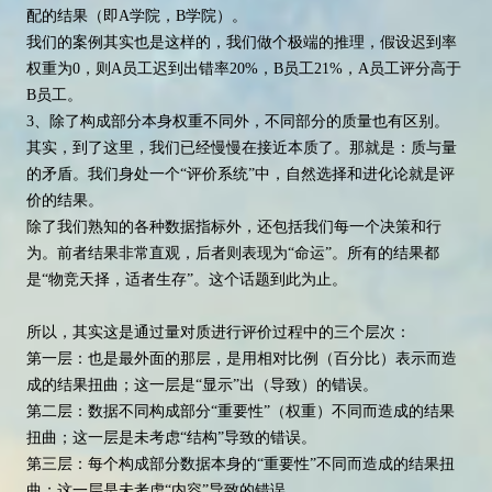
配的结果（即A学院，B学院）。
我们的案例其实也是这样的，我们做个极端的推理，假设迟到率
权重为0，则A员工迟到出错率20%，B员工21%，A员工评分高于
B员工。
3、除了构成部分本身权重不同外，不同部分的质量也有区别。
其实，到了这里，我们已经慢慢在接近本质了。那就是：质与量
的矛盾。我们身处一个“评价系统”中，自然选择和进化论就是评
价的结果。
除了我们熟知的各种数据指标外，还包括我们每一个决策和行
为。前者结果非常直观，后者则表现为“命运”。所有的结果都
是“物竞天择，适者生存”。这个话题到此为止。
所以，其实这是通过量对质进行评价过程中的三个层次：
第一层：也是最外面的那层，是用相对比例（百分比）表示而造
成的结果扭曲；这一层是“显示”出（导致）的错误。
第二层：数据不同构成部分“重要性”（权重）不同而造成的结果
扭曲；这一层是未考虑“结构”导致的错误。
第三层：每个构成部分数据本身的“重要性”不同而造成的结果扭
曲；这一层是未考虑“内容”导致的错误。