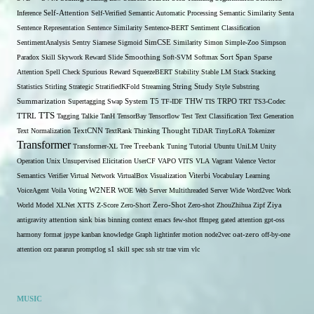
Self-Attention
Inference
Self-Verified
Semantic Automatic Processing
Semantic Similarity
Senta
Sentence Representation
Sentence Similarity
Sentence-BERT
Sentiment Classification
SentimentAnalysis
Sentry
Siamese
Sigmoid
SimCSE
Similarity
Simon
Simple-Zoo
Simpson
Span
Paradox
Skill
Skywork Reward
Slide
Smoothing
Soft-SVM
Softmax
Sort
Sparse
Attention
Spell Check
Spurious Reward
SqueezeBERT
Stability
Stable LM
Stack
Stacking
Statistics
Stirling
Strategic
StratifiedKFold
Streaming
String
Study
Style
Substring
THW
Summarization
Supertagging
Swap
System
T5
TF-IDF
TIS
TRPO
TRT
TS3-Codec
TTS
TTRL
Tagging
Talkie
TanH
TensorBay
Tensorflow
Test
Text Classification
Text Generation
Text Normalization
TextCNN
TextRank
Thinking
Thought
TiDAR
TinyLoRA
Tokenizer
Transformer
Transformer-XL
Tree
Treebank
Tuning
Tutorial
Ubuntu
UniLM
Unity
Operation
Unix
Unsupervised Elicitation
UserCF
VAPO
VITS
VLA
Vagrant
Valence
Vector
Semantics
Verifier
Virtual Network
VirtualBox
Visualization
Viterbi
Vocabulary Learning
W2NER
VoiceAgent
Voila
Voting
WOE
Web Server Multithreaded Server
Wide
Word2vec
Work
Zero-Shot
World Model
XLNet
XTTS
Z-Score
Zero-Short
Zero-shot
ZhouZhihua
Zipf
Ziya
antigravity
attention sink
bias
binning
context
emacs
few-shot
ffmpeg
gated attention
gpt-oss
harmony format
jpype
kanban
knowledge Graph
lightinfer
motion
node2vec
oat-zero
off-by-one
s1
attention
orz
pararun
promptlog
skill
spec
ssh
str
trae
vim
vlc
MUSIC