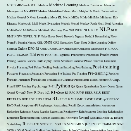
Machine Learning
MTL
MOPD
MR-Search
Machine
Machine Translation
Manacher
Managemnt
MarkBERT
Markov
Materialized Views
Math
Matplotlib
Matrix Factorization
Median
MemAPO
Meta Learning
Meta RL
Metric
MiCA
MiMo
MiniMax
Minimum Edit
Distance
Minkowski
MoE
Model Evaluation
Module
Monad
Monkey Patch
Multi-Head Attention
NLP
NER
NLG
Multi-Modal
MultiModal
Multitask
Multiway Tree
NAT
NLM
NLU
NNW
NMT
NOVER
NTP
Naive Bayes
Neo4j
Network
Ngram
NodeJS
Normalizing Flow
OMNI
NumPy
Numba
Numpy
OEL
ORZ
Occupation
One-Shot
Online Learning
Online
Softmax
Online-DPO-R1
OpenAI
OpenClaw
OpenSource
OpenSpec
Orientation
P-R
PCCG
PCFG
PEGASUS
PLM
PPMI
PPO
PTM
PageRank
Palindromic
Pandarallel
Pandas
Partial
Parsing
Passion
Pearson
Philosophy
Phrase Structure Grammar
Phrase Structure Grammars
Post-training
Physics
Planning
PoS
Polars
Pooling
Position-Encoding
Post-Training
Pre-training
Postgres
Pragmatic Automatic Processing
Pre-Trained
Pre-Training
Precision
Prompt
Pretrain
Pretrained
Pretraining
Probabilistic Grammar
Probabilistic Model
Promote
Python
ProtoBERT
Pruning
Psychology
PyPI
QA
Quant
Quantization
Query
Queue
Qwen
R1
R1-Zero
Qwen3
Qwen3-Next
R-Drop
R3
RAG
RAVR
REER
RELU
RENT
RL
RM
RESTRAIN
RFE
RGR
RHO
RHO-1
RLHF
RM-R1
RMSE
RMSProp
RNN
ROC
Recommendation
RWD
Rank
RaspberryPi
Raspberrypi
Reasoning
Recall
Recursion
Reduction
Reformer
Regex
Regular Expression
Reinforce++
Reinforcement Learning
Relationship
Extraction
Representation
Reqular Expressions
Retrieving
Reward
RoBERTa
RolePlay
Rotated
Rust
Sorted Array
SAPO
SCFG
SFT
SGD
SIS
SLM
SMO
SQL
SRN
SRT
STAR-LDM
STaR
SVD++
SVM
Scaling
Scaling Law
Seaborn
Search
Seed-Thinking
Segmentation
Selection-