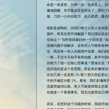
命是一条直线，只有一次，快乐至上。后
遍地阴霾。辛巴最后还是回去了，回到了
做。刀疤一心向往权力，处心积虑，最后
电影是虚构的，但我们每个人的人生却是
循环，终其生而不得解脱？我记得以前在
信命运？”当时觉得最好的一个回答是 “
温饱问题不得解决，还有些人可能有各种
沦，而还有一些人在困境中逆袭，他们的
一致，不过今天似乎有些动摇，前半句我
你努力了就一定能心想事成？爱迪生说 “天才
也许说的是这个意思呢。听起来好像很沮丧
证自己就一定是那 1% 呢？我又想起某位
中的不确定分配 1%。看来，我们好像
流逝而烟消云散。有人可能觉得我太悲观
在描述一个客观事实。我无法接受自己明
其实，在想到这个问题的时候，我就开始