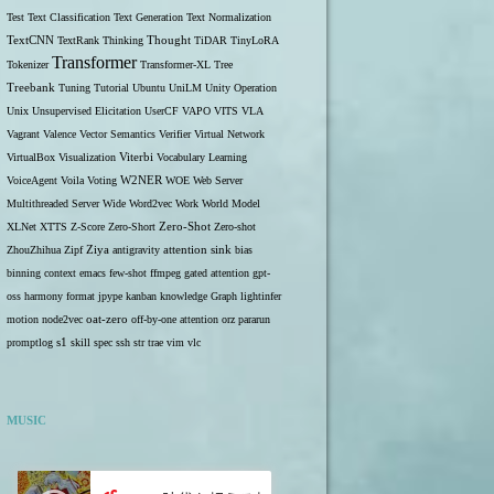
Test
Text Classification
Text Generation
Text Normalization
TextCNN
TextRank
Thinking
Thought
TiDAR
TinyLoRA
Transformer
Tokenizer
Transformer-XL
Tree
Treebank
Tuning
Tutorial
Ubuntu
UniLM
Unity Operation
Unix
Unsupervised Elicitation
UserCF
VAPO
VITS
VLA
Vagrant
Valence
Vector Semantics
Verifier
Virtual Network
VirtualBox
Visualization
Viterbi
Vocabulary Learning
W2NER
VoiceAgent
Voila
Voting
WOE
Web Server
Multithreaded Server
Wide
Word2vec
Work
World Model
Zero-Shot
XLNet
XTTS
Z-Score
Zero-Short
Zero-shot
ZhouZhihua
Zipf
Ziya
antigravity
attention sink
bias
binning
context
emacs
few-shot
ffmpeg
gated attention
gpt-
oss
harmony format
jpype
kanban
knowledge Graph
lightinfer
motion
node2vec
oat-zero
off-by-one attention
orz
pararun
s1
promptlog
skill
spec
ssh
str
trae
vim
vlc
MUSIC