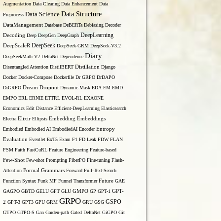
Augmentation
Data Clearing
Data Enhancement
Data
Data Structure
Data Science
Preprocess
DataManagement
Database
DeBERTa
Debiasing
Decoder
DeepLearning
Decoding
Deep
DeepGen
DeepGraph
DeepSeek
DeepScaleR
DeepSeek-GRM
DeepSeek-V3.2
Diary
DeepSeekMath-V2
DeltaNet
Dependence
Disentangled Attention
DistilBERT
Distillation
Django
Docker
Docker-Compose
Dockerfile
Dr GRPO
DrDAPO
DrGRPO
Dream
Dropout
Dynamic-Mask
EDA
EM
EMD
EMPO
ERL
ERNIE
ETTRL
EVOL-RL
EXAONE
Economics
Edit Distance
Efficient-DeepLearning
Elasticsearch
Embedding
Electra
Elixir
Ellipsis
Embeddings
Entropy
Embodied
Embodied AI
EmbodiedAI
Encoder
Evaluation
Eventlet
ExT5
Exam
F1
FD Leak
FDW
FLAN
FSM
Faith
FastCuRL
Feature Engineering
Feature-based
Few-Shot
Few-shot Prompting
FiberPO
Fine-tuning
Flash-
Formal Grammars
Attention
Forward
Full-Text-Search
Function Syntax
Funk MF
Funnel Transformer
Future
GAE
GAGPO
GBTD
GELU
GFT
GLU
GMPO
GP
GPT-1
GPT-
GRPO
GSPO
2
GPT-3
GPT3
GPU
GRM
GRU
GSG
GTPO
GTPO-S
Gan
Garden-path
Gated DeltaNet
GiGPO
Git