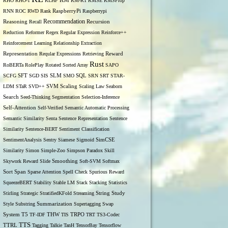
RM
RHO
RHO-1
RLHF
RM-R1
RMSE
RMSProp
RNN
ROC
RWD
Rank
RaspberryPi
Raspberrypi
Recommendation
Reasoning
Recall
Recursion
Reduction
Reformer
Regex
Regular Expression
Reinforce++
Reinforcement Learning
Relationship Extraction
Representation
Reqular Expressions
Retrieving
Reward
Rust
RoBERTa
RolePlay
Rotated Sorted Array
SAPO
SCFG
SFT
SGD
SIS
SLM
SMO
SQL
SRN
SRT
STAR-
LDM
STaR
SVD++
SVM
Scaling
Scaling Law
Seaborn
Search
Seed-Thinking
Segmentation
Selection-Inference
Self-Attention
Self-Verified
Semantic Automatic Processing
Semantic Similarity
Senta
Sentence Representation
Sentence
Similarity
Sentence-BERT
Sentiment Classification
SentimentAnalysis
Sentry
Siamese
Sigmoid
SimCSE
Similarity
Simon
Simple-Zoo
Simpson Paradox
Skill
Skywork Reward
Slide
Smoothing
Soft-SVM
Softmax
Span
Sort
Sparse Attention
Spell Check
Spurious Reward
SqueezeBERT
Stability
Stable LM
Stack
Stacking
Statistics
Stirling
Strategic
StratifiedKFold
Streaming
String
Study
Style
Substring
Summarization
Supertagging
Swap
THW
System
T5
TF-IDF
TIS
TRPO
TRT
TS3-Codec
TTS
TTRL
Tagging
Talkie
TanH
TensorBay
Tensorflow