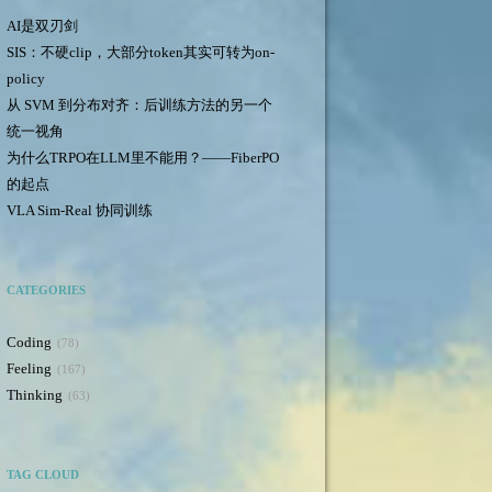
AI是双刃剑
SIS：不硬clip，大部分token其实可转为on-
policy
从 SVM 到分布对齐：后训练方法的另一个
统一视角
为什么TRPO在LLM里不能用？——FiberPO
的起点
VLA Sim-Real 协同训练
CATEGORIES
Coding
78
Feeling
167
Thinking
63
TAG CLOUD