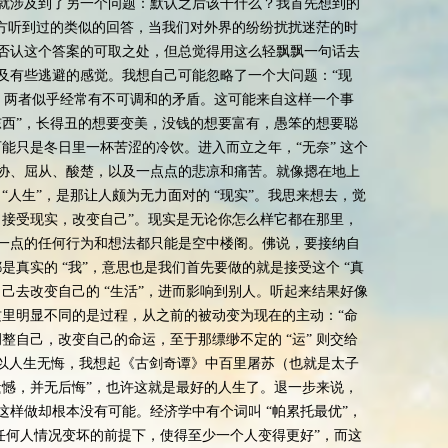
就涉及到了另一个问题：默认之后该干什么？我首先想到的
地方听到过的类似的回答，当我们对外界的纷纷扰扰迷茫的时
否认这个答案的可取之处，但总觉得用这么轻飘飘一句话去
及有些逃避的感觉。我想自己可能忽略了一个大问题：“现
左，两者似乎经常有不可调和的矛盾。这可能来自这样一个事
东西”，长得丑的想要变美，没钱的想要富有，愚笨的想要聪
可能只是冬日里一杯苦涩的冷饮。进入而立之年，“无奈” 这个
协、屈从、酸楚，以及一点点的悲凉和痛苦。就像摁在地上
 “人生”，是那让人颇为无力面对的 “现实”。我思来想去，觉
，接受现实，改变自己”。现实是无论你怎么样它都在那里，
一点的任何行为和想法都只能是空中楼阁。佛说，要接纳自
都是真实的 “我”，意思也是我们首先要做的就是接受这个 “真
己去改变自己的 “生活”，进而影响到别人。听起来结果好像
但这里明显不同的是过程，从之前的被动变为现在的主动：“命
整自己，改变自己的命运，至于那缥缈不定的 “运” 则交给
可以人生无悔，我想起《古剑奇谭》中百里屠苏（也就是太子
遗憾，并无后悔”，也许这就是最好的人生了。退一步来说，
样做却根本没有可能。经济学中有个词叫 “帕累托最优”，
任何人情况变坏的前提下，使得至少一个人变得更好”，而这