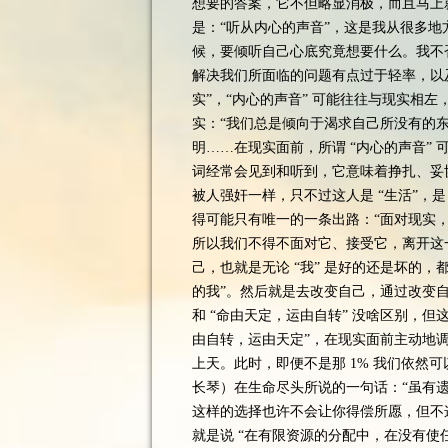
想要的答案，它不但略显消极，而且马上
是：“听从内心的声音”，这是我从很多
候，要倾听自己心底究竟想要什么。我不
解决我们所面临的问题有点过于轻率，以
实”，“内心的声音” 可能往往与现实相
实：“我们总是倾向于渴求自己所没有的
明……在现实面前，所谓 “内心的声音” 
词经常会见到和听到，它意味着挣扎、妥
被人强奸一样，只不过这人是 “生活”，是
得可能只有唯一的一条出路：“面对现实
所以我们不得不面对它、接受它，离开这
己，也就是无论 “我” 是好的还是坏的，
的我”。然后就是去改变自己，通过改变自
和 “命由天定，运由自转” 没啥区别，
由自转，运由天定”，在现实面前主动地调
上天。此时，即便不是那 1% 我们依然
长琴）在生命尽头所说的一句话：“虽有
这样的选择也许不会让你得偿所愿，但不这
就是说 “在有限资源的分配中，在没有使