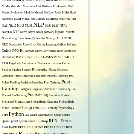
MiMo
MiniMax
Minimum Edit Distance
Minkowski
MoE
Model Evaluation
Module
Monad
Monkey Patch
Multi-Head
Attention
Multi-Modal
MultiModal
Multitask
Multiway Tree
NLP
NER
NLG
NNW
NAT
NLM
NLU
NMT
NOVER
NTP
Naive Bayes
Neo4j
Network
Ngram
NodeJS
OMNI
Normalizing Flow
NumPy
Numba
Numpy
OEL
ORZ
Occupation
One-Shot
Online Learning
Online Softmax
Online-DPO-R1
OpenAI
OpenClaw
OpenSource
OpenSpec
Orientation
P-R
PCCG
PCFG
PEGASUS
PLM
PPMI
PPO
PTM
PageRank
Palindromic
Pandarallel
Pandas
Partial
Parsing
Passion
Pearson
Philosophy
Phrase Structure
Grammar
Phrase Structure Grammars
Physics
Planning
PoS
Post-
Polars
Pooling
Position-Encoding
Post-Training
training
Postgres
Pragmatic Automatic Processing
Pre-
Pre-training
Trained
Pre-Training
Precision
Pretrain
Pretrained
Pretraining
Probabilistic Grammar
Probabilistic
Prompt
Model
Promote
ProtoBERT
Pruning
Psychology
Python
PyPI
QA
Quant
Quantization
Query
Queue
R1
R1-Zero
Qwen
Qwen3
Qwen3-Next
R-Drop
R3
RAG
RAVR
REER
RELU
RENT
RESTRAIN
RFE
RGR
RL