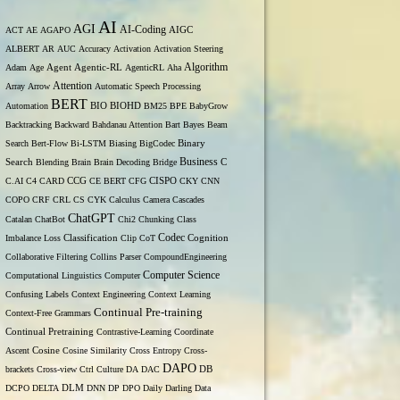
AI
AGI
AI-Coding
ACT
AE
AGAPO
AIGC
ALBERT
AR
AUC
Accuracy
Activation
Activation Steering
Algorithm
Adam
Age
Agent
Agentic-RL
AgenticRL
Aha
Attention
Array
Arrow
Automatic Speech Processing
BERT
Automation
BIO
BIOHD
BM25
BPE
BabyGrow
Backtracking
Backward
Bahdanau Attention
Bart
Bayes
Beam
Binary
Search
Bert-Flow
Bi-LSTM
Biasing
BigCodec
Search
Business
Blending
Brain
Brain Decoding
Bridge
C
C.AI
C4
CARD
CCG
CE BERT
CFG
CISPO
CKY
CNN
COPO
CRF
CRL
CS
CYK
Calculus
Camera
Cascades
ChatGPT
Catalan
ChatBot
Chi2
Chunking
Class
Codec
Imbalance Loss
Classification
Clip
CoT
Cognition
Collaborative Filtering
Collins Parser
CompoundEngineering
Computer Science
Computational Linguistics
Computer
Confusing Labels
Context Engineering
Context Learning
Continual Pre-training
Context-Free Grammars
Continual Pretraining
Contrastive-Learning
Coordinate
Ascent
Cosine
Cosine Similarity
Cross Entropy
Cross-
DAPO
brackets
Cross-view
Ctrl
Culture
DA
DAC
DB
DCPO
DELTA
DLM
DNN
DP
DPO
Daily
Darling
Data