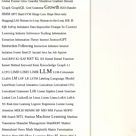
Global Pointer
Glow
Graceful Shutdown
Gradient Descent
Growth
Graph
GraphQL
Grid Grammar
H2O-Danube
HMM
HPT
Hard-SVM
Hinge Loss
Hope
Host-only
HuggingLLM
Human-in-Loop
Human-in-the-Loop
IDE
IE
IQR
IcePop
Imbalance Data
Impossible-Triangle
In-Context
Inference Scaling
Learning
Industry
Information
Extraction
Information Theory
Instruct
InstructGPT
Instruction Following
Instruction Inference
Intuitor
Isolation Forest
ItemCF
Jaccard
Java
Jax
Job
Jupyter
KL
JustGRPO
K2
KAT
KKT
KS
Kernel
Kernel Function
Kernel Method
Keyword
Kimi
Knowledge Graph
L1
LLM
LIMO
LCPO
LIMD
LIMR
LLM-Colosseum
LM
LLaDA
LOF
LR
LSTM
Labeling
Language Model
LayerNorm
Lexical Semantics
Lexicalism
Lexicalized CFG
Life
Lexicalized Grammars
Linear Algebra
Linear Sturcture
Linked List
LinkedList
Linux
Listen
Llama
LoRA
LoRA-
XS Real-time Learning
Logistic Regression
Lucene
Luong
Attention
MDLM
MEMM
MF
MIO
MM Fusion
MOPD
Machine Learning
MTL
MR-Search
Machine
Machine
Managemnt
Translation
Manacher
MarkBERT
Markov
Materialized Views
Math
Matplotlib
Matrix Factorization
Median
MemAPO
Meta Learning
Meta RL
Metric
MiCA