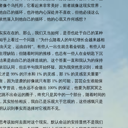
者像个乌托邦，它看起来非常美好，前者就像这现实世界，
他自己的循环，也许他内心深处并不喜欢，但他必须这么
依然落入到他自己的循环，他的心底又作何感想？
实实在在的。那么，我们又当如何，是否也处于自己的某种
知乎上看过一个问题：“为什么随着人的年纪增长会越来越相
命由天定，运由自转”。有些人一出生就含着金钥匙，有些人却
生理缺陷；但随着时间的推移，也总有一些人在金钥匙下沉
结果是由自己的选择造就的。这个答案一直和我认为的保持
依旧认同，但后半句我开始怀疑。因为我突然意识到，难道
是 99% 的汗水和 1% 的灵感，那 1% 的灵感至关重要”
，因为逆袭的好像就只有那 1% 的可能，芸芸众生谁能保
大亨曾说，他永远不会做出 100% 的保证，他要为那冥冥之
终究跳不出命运的圈子，终究只是其中的一个部分，随着时间的
，其实恰恰相反，我自己是乐观大于悲观的，这些感慨只是
明认识到事实而选择对它视而不见。
思考该如何去面对这个现实。默认命运的安排显然不是我们